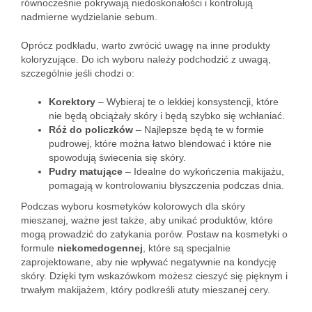
równocześnie pokrywają niedoskonałości i kontrolują
nadmierne wydzielanie sebum.
Oprócz podkładu, warto zwrócić uwagę na inne produkty
koloryzujące. Do ich wyboru należy podchodzić z uwagą,
szczególnie jeśli chodzi o:
Korektory
– Wybieraj te o lekkiej konsystencji, które
nie będą obciążały skóry i będą szybko się wchłaniać.
Róż do policzków
– Najlepsze będą te w formie
pudrowej, które można łatwo blendować i które nie
spowodują świecenia się skóry.
Pudry matujące
– Idealne do wykończenia makijażu,
pomagają w kontrolowaniu błyszczenia podczas dnia.
Podczas wyboru kosmetyków kolorowych dla skóry
mieszanej, ważne jest także, aby unikać produktów, które
mogą prowadzić do zatykania porów. Postaw na kosmetyki o
formule
niekomedogennej
, które są specjalnie
zaprojektowane, aby nie wpływać negatywnie na kondycję
skóry. Dzięki tym wskazówkom możesz cieszyć się pięknym i
trwałym makijażem, który podkreśli atuty mieszanej cery.