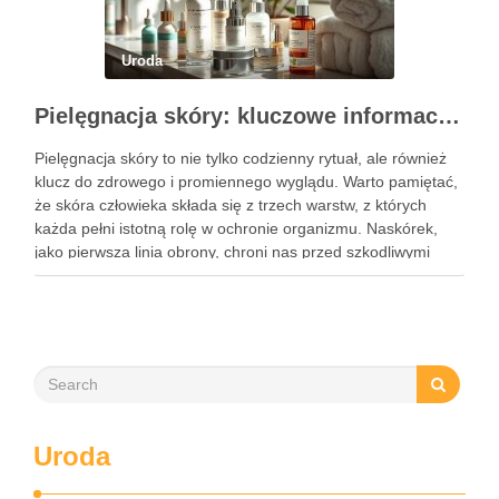
Uroda
Pielęgnacja skóry: kluczowe informacje i skuteczne metody
Pielęgnacja skóry to nie tylko codzienny rytuał, ale również
klucz do zdrowego i promiennego wyglądu. Warto pamiętać,
że skóra człowieka składa się z trzech warstw, z których
każda pełni istotną rolę w ochronie organizmu. Naskórek,
jako pierwsza linia obrony, chroni nas przed szkodliwymi
czynnikami zewnętrznymi, a nawilżająca skóra właściwa,
złożona …
Uroda