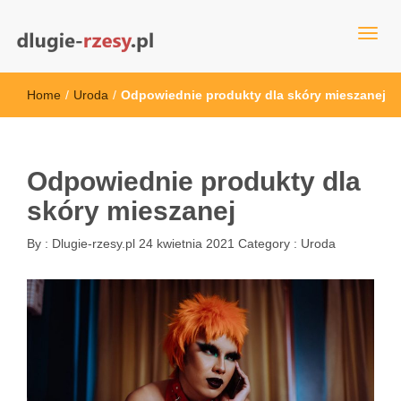
dlugie-rzesy.pl
Home
/
Uroda
/
Odpowiednie produkty dla skóry mieszanej
Odpowiednie produkty dla
skóry mieszanej
By :
Dlugie-rzesy.pl
24 kwietnia 2021
Category :
Uroda