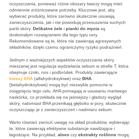
oczyszczania, ponieważ różne obszary twarzy mogą mieć
odmiennie zróżnicowane potrzeby. Kluczowe jest, aby
wybierać produkty, które zarówno skutecznie usuwają
zanieczyszczenia, jak i nie powodują przesuszenia suchych
partii skóry.
Delikatne żele
i
pianki do mycia
są
doskonałym rozwiązaniem dla tego typu cery.
Rekomendowane są te, które nie zawierają agresywnych
składników, dzięki czemu ograniczymy ryzyko podrażnień.
Jednym z ważniejszych aspektów oczyszczania skóry
mieszanej jest regulacja wydzielania sebum w strefie T, która
obejmuje czoło, nos i podbródek. Produkty zawierające
kwasy AHA
(alfahydroksylowe) oraz
BHA
(betahydroksylowe) mogą być niezwykle pomocne w
osiągnięciu tego celu. AHA pomagają w usuwaniu martwego
naskórka, co przekłada się na jaśniejszy i gładszy wygląd
skóry, natomiast BHA przenikają głęboko w pory, skutecznie
oczyszczając je z zanieczyszczeń i nadmiaru sebum.
Warto również zwrócić uwagę na skład produktów, wybierając
te, które zawierają efektywne substancje nawilżające i
łagodzące. Na przykład,
aloes
czy
ekstrakty roślinne
mogą