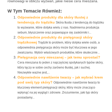
równowagi w obliczu wyzwań, jakie niesie cera mieszana.
W Tym Temacie Również:
Odpowiednie produkty dla skóry tłustej z
tendencją do trądziku
Skóra tłusta z tendencją do trądziku
to wyzwanie, które dotyka wielu z nas. Nadmierna produkcja
sebum, błyszczenie oraz pojawiające się zaskórniki i...
Odpowiednie produkty do pielęgnacji skóry
trądzikowej
Trądzik to problem, który dotyka wiele osób, a
odpowiednia pielęgnacja skóry może być kluczowa w jego
zwalczaniu. Wybór właściwych produktów, które skutecznie...
Pielęgnacja cery mieszanej – jak temu sprostać?
Cera mieszana to jeden z najczęściej spotykanych typów skóry,
który łączy w sobie cechy zarówno tłustej, jak i suchej.
Niezwykle ważne jest,...
Odpowiednie nawilżenie twarzy – jak wybrać krem
pod swój typ skóry?
Odpowiednie nawilżenie twarzy to
kluczowy element pielęgnacji skóry, który może znacząco
wpłynąć na jej wygląd i zdrowie. Zrozumienie, jaki typ skóry
posiadamy...