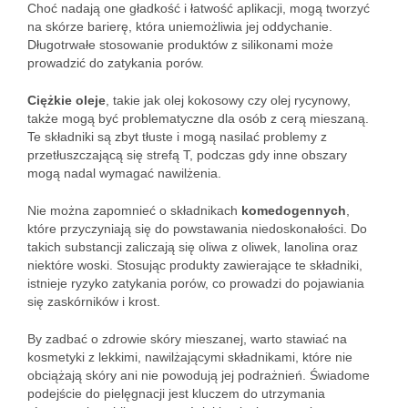
Choć nadają one gładkość i łatwość aplikacji, mogą tworzyć
na skórze barierę, która uniemożliwia jej oddychanie.
Długotrwałe stosowanie produktów z silikonami może
prowadzić do zatykania porów.
Ciężkie oleje
, takie jak olej kokosowy czy olej rycynowy,
także mogą być problematyczne dla osób z cerą mieszaną.
Te składniki są zbyt tłuste i mogą nasilać problemy z
przetłuszczającą się strefą T, podczas gdy inne obszary
mogą nadal wymagać nawilżenia.
Nie można zapomnieć o składnikach
komedogennych
,
które przyczyniają się do powstawania niedoskonałości. Do
takich substancji zaliczają się oliwa z oliwek, lanolina oraz
niektóre woski. Stosując produkty zawierające te składniki,
istnieje ryzyko zatykania porów, co prowadzi do pojawiania
się zaskórników i krost.
By zadbać o zdrowie skóry mieszanej, warto stawiać na
kosmetyki z lekkimi, nawilżającymi składnikami, które nie
obciążają skóry ani nie powodują jej podrażnień. Świadome
podejście do pielęgnacji jest kluczem do utrzymania