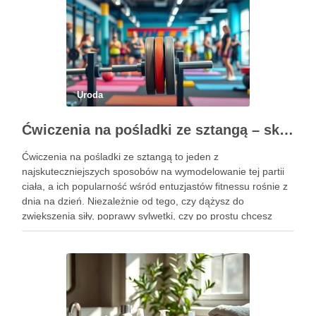
Uroda
Ćwiczenia na pośladki ze sztangą – skuteczne metody i techniki treningowe
Ćwiczenia na pośladki ze sztangą to jeden z
najskuteczniejszych sposobów na wymodelowanie tej partii
ciała, a ich popularność wśród entuzjastów fitnessu rośnie z
dnia na dzień. Niezależnie od tego, czy dążysz do
zwiększenia siły, poprawy sylwetki, czy po prostu chcesz
poczuć się lepiej w swoim ciele, odpowiednio dobrane
ćwiczenia mogą …