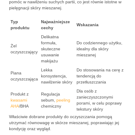
pomóc w nawilżeniu suchych partii, co jest równie istotne w
pielęgnacji skóry mieszanej.
Typ
Najważniejsze
Wskazania
produktu
cechy
Delikatna
formuła,
Do codziennego użytku,
Żel
skuteczne
idealny dla skóry
oczyszczający
usuwanie
mieszanej
makijażu
Lekka
Do stosowania na cerę z
Piana
konsystencja,
tendencją do
oczyszczająca
nawilżenie skóry
przetłuszczania
Dla osób z
Produkt z
Regulacja
zanieczyszczonymi
kwasami
sebum,
peeling
porami, w celu poprawy
AHA
/BHA
chemiczny
tekstury skóry
Właściwie dobrane produkty do oczyszczania pomogą
utrzymać równowagę w skórze mieszanej, poprawiając jej
kondycję oraz wygląd.