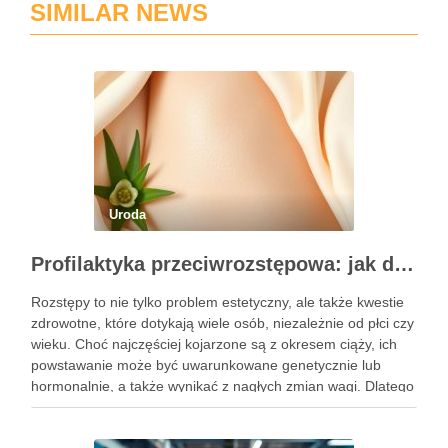
SIMILAR NEWS
Uroda
Profilaktyka przeciwrozstępowa: jak dbać o skórę skutecznie?
Rozstępy to nie tylko problem estetyczny, ale także kwestie
zdrowotne, które dotykają wiele osób, niezależnie od płci czy
wieku. Choć najczęściej kojarzone są z okresem ciąży, ich
powstawanie może być uwarunkowane genetycznie lub
hormonalnie, a także wynikać z nagłych zmian wagi. Dlatego
kluczowe jest, aby już od najmłodszych lat zadbać …