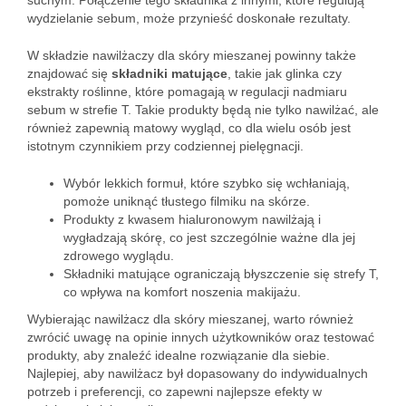
suchym. Połączenie tego składnika z innymi, które regulują
wydzielanie sebum, może przynieść doskonałe rezultaty.
W składzie nawilżaczy dla skóry mieszanej powinny także
znajdować się
składniki matujące
, takie jak glinka czy
ekstrakty roślinne, które pomagają w regulacji nadmiaru
sebum w strefie T. Takie produkty będą nie tylko nawilżać, ale
również zapewnią matowy wygląd, co dla wielu osób jest
istotnym czynnikiem przy codziennej pielęgnacji.
Wybór lekkich formuł, które szybko się wchłaniają,
pomoże uniknąć tłustego filmiku na skórze.
Produkty z kwasem hialuronowym nawilżają i
wygładzają skórę, co jest szczególnie ważne dla jej
zdrowego wyglądu.
Składniki matujące ograniczają błyszczenie się strefy T,
co wpływa na komfort noszenia makijażu.
Wybierając nawilżacz dla skóry mieszanej, warto również
zwrócić uwagę na opinie innych użytkowników oraz testować
produkty, aby znaleźć idealne rozwiązanie dla siebie.
Najlepiej, aby nawilżacz był dopasowany do indywidualnych
potrzeb i preferencji, co zapewni najlepsze efekty w