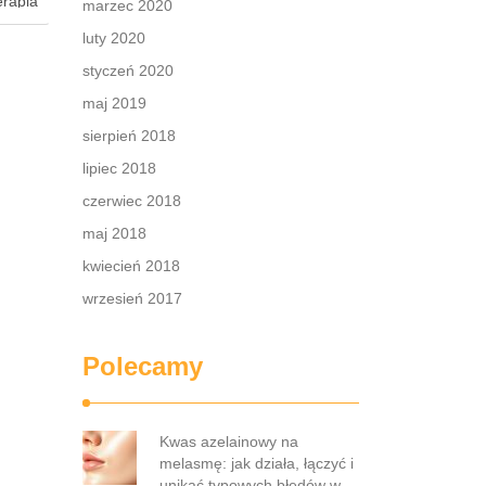
erapia
marzec 2020
a do
luty 2020
aściwie
i,
styczeń 2020
a oraz
maj 2019
e
sierpień 2018
lipiec 2018
czerwiec 2018
maj 2018
kwiecień 2018
wrzesień 2017
Polecamy
Kwas azelainowy na
melasmę: jak działa, łączyć i
unikać typowych błędów w