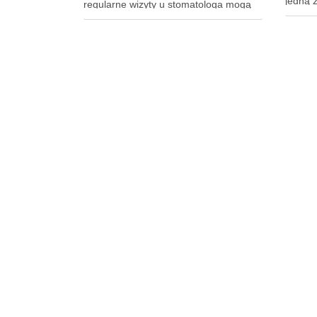
jedną z
regularne wizyty u stomatologa mogą
stanow
uratować nie tylko twoje zęby, ale
począt
również wpłynąć na twoje
siły, a
samopoczucie i jakość życia?
ustawi
Specjalista ten zajmuje się diagnostyką
tej poz
i profilaktyką chorób jamy ustnej, a …
korzyś