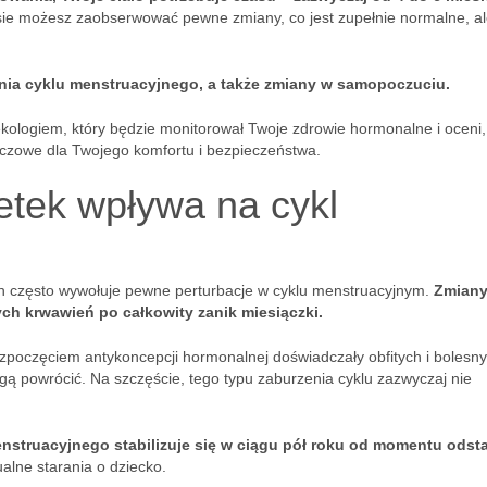
ie możesz zaobserwować pewne zmiany, co jest zupełnie normalne, a
nia cyklu menstruacyjnego, a także zmiany w samopoczuciu.
ekologiem, który będzie monitorował Twoje zdrowie hormonalne i oceni,
uczowe dla Twojego komfortu i bezpieczeństwa.
etek wpływa na cykl
ch często wywołuje pewne perturbacje w cyklu menstruacyjnym.
Zmiany
ych krwawień po całkowity zanik miesiączki.
rozpoczęciem antykoncepcji hormonalnej doświadczały obfitych i bolesn
gą powrócić. Na szczęście, tego typu zaburzenia cyklu zazwyczaj nie
nstruacyjnego stabilizuje się w ciągu pół roku od momentu odst
alne starania o dziecko.