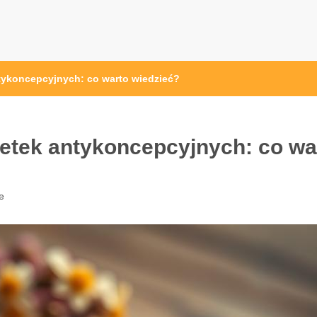
ntykoncepcyjnych: co warto wiedzieć?
letek antykoncepcyjnych: co wa
e