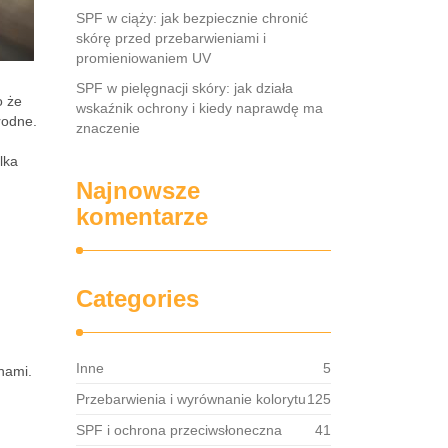
SPF w ciąży: jak bezpiecznie chronić
skórę przed przebarwieniami i
promieniowaniem UV
SPF w pielęgnacji skóry: jak działa
o że
wskaźnik ochrony i kiedy naprawdę ma
rodne.
znaczenie
lka
Najnowsze
komentarze
Categories
Inne
5
nami.
Przebarwienia i wyrównanie kolorytu
125
SPF i ochrona przeciwsłoneczna
41