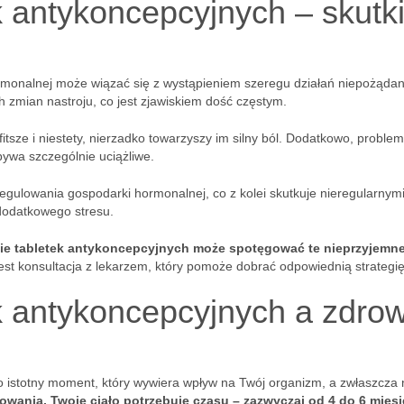
k antykoncepcyjnych – skutk
monalnej może wiązać się z wystąpieniem szeregu działań niepożądan
 zmian nastroju, co jest zjawiskiem dość częstym.
fitsze i niestety, nierzadko towarzyszy im silny ból. Dodatkowo, probl
ywa szczególnie uciążliwe.
gulowania gospodarki hormonalnej, co z kolei skutkuje nieregularnym
dodatkowego stresu.
nie tabletek antykoncepcyjnych może spotęgować te nieprzyjemn
st konsultacja z lekarzem, który pomoże dobrać odpowiednią strategię
k antykoncepcyjnych a zdrow
o istotny moment, który wywiera wpływ na Twój organizm, a zwłaszcza 
owania, Twoje ciało potrzebuje czasu – zazwyczaj od 4 do 6 miesi