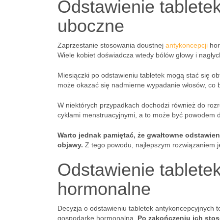
Odstawienie tablete
uboczne
Zaprzestanie stosowania doustnej
antykoncepcji
hor
Wiele kobiet doświadcza wtedy bólów głowy i nagłych
Miesiączki po odstawieniu tabletek mogą stać się ob
może okazać się nadmierne wypadanie włosów, co b
W niektórych przypadkach dochodzi również do rozre
cyklami menstruacyjnymi, a to może być powodem 
Warto jednak pamiętać, że gwałtowne odstawie
objawy.
Z tego powodu, najlepszym rozwiązaniem je
Odstawienie tablete
hormonalne
Decyzja o odstawieniu tabletek antykoncepcyjnych t
gospodarkę hormonalną.
Po zakończeniu ich stos