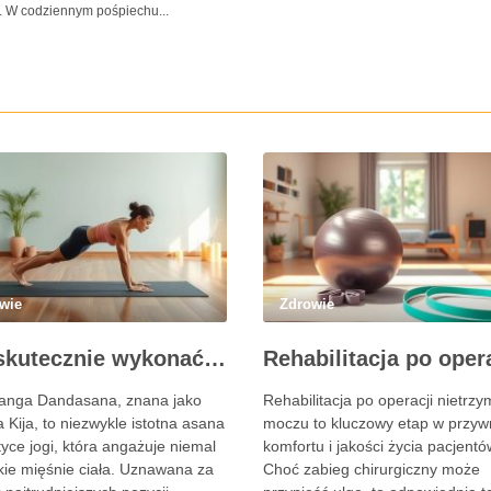
 W codziennym pośpiechu...
wie
Zdrowie
Jak skutecznie wykonać pozycję Kija w jodze? Przewodnik krok po kroku
anga Dandasana, znana jako
Rehabilitacja po operacji nietrz
 Kija, to niezwykle istotna asana
moczu to kluczowy etap w przyw
yce jogi, która angażuje niemal
komfortu i jakości życia pacjentó
kie mięśnie ciała. Uznawana za
Choć zabieg chirurgiczny może