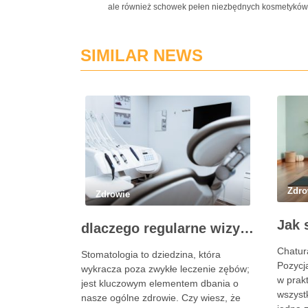
ale również schowek pełen niezbędnych kosmetyków.
SIMILAR NEWS
Zdro
Zdrowie
dlaczego regularne wizyty u stomatologa są kluczowe dla zdrowia jamy ustnej?
Chatur
Stomatologia to dziedzina, która
Pozycja
wykracza poza zwykłe leczenie zębów;
w prakt
jest kluczowym elementem dbania o
wszyst
nasze ogólne zdrowie. Czy wiesz, że