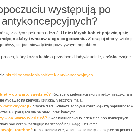
opoczuciu występują po
k antykoncepcyjnych?
ać się z całym spektrum odczuć.
U niektórych kobiet pojawiają się
ondycja skóry i włosów ulega pogorszeniu.
Z drugiej strony, wiele 
a pochwy, co jest niewątpliwie pozytywnym aspektem.
 proces, który każda kobieta przechodzi indywidualnie, doświadczając
nie
skutki odstawienia tabletek antykoncepcyjnych
.
biet – co warto wiedzieć?
Różnice w pielęgnacji skóry między mężczyznami
się wydawać na pierwszy rzut oka. Mężczyźni mają...
 o detoksykacji?
Szybka dieta 5-dniowa zdobywa coraz większą popularność 
zasie. Opierająca się na białku oraz świeżych...
y – co warto wiedzieć?
Kwas hialuronowy to jeden z najpopularniejszych
 skóry pod oczami zasługuje na szczególną uwagę. Delikatna...
 swojej torebce?
Każda kobieta wie, że torebka to nie tylko miejsce na portfel i