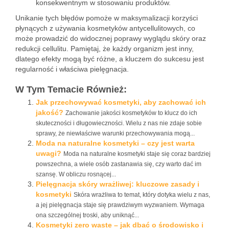
konsekwentnym w stosowaniu produktów.
Unikanie tych błędów pomoże w maksymalizacji korzyści
płynących z używania kosmetyków antycellulitowych, co
może prowadzić do widocznej poprawy wyglądu skóry oraz
redukcji cellulitu. Pamiętaj, że każdy organizm jest inny,
dlatego efekty mogą być różne, a kluczem do sukcesu jest
regularność i właściwa pielęgnacja.
W Tym Temacie Również:
Jak przechowywać kosmetyki, aby zachować ich
jakość?
Zachowanie jakości kosmetyków to klucz do ich
skuteczności i długowieczności. Wielu z nas nie zdaje sobie
sprawy, że niewłaściwe warunki przechowywania mogą...
Moda na naturalne kosmetyki – czy jest warta
uwagi?
Moda na naturalne kosmetyki staje się coraz bardziej
powszechna, a wiele osób zastanawia się, czy warto dać im
szansę. W obliczu rosnącej...
Pielęgnacja skóry wrażliwej: kluczowe zasady i
kosmetyki
Skóra wrażliwa to temat, który dotyka wielu z nas,
a jej pielęgnacja staje się prawdziwym wyzwaniem. Wymaga
ona szczególnej troski, aby uniknąć...
Kosmetyki zero waste – jak dbać o środowisko i