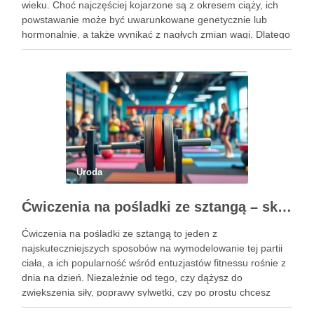
wieku. Choć najczęściej kojarzone są z okresem ciąży, ich
powstawanie może być uwarunkowane genetycznie lub
hormonalnie, a także wynikać z nagłych zmian wagi. Dlatego
kluczowe jest, aby już od najmłodszych lat zadbać …
Uroda
Ćwiczenia na pośladki ze sztangą – skuteczne metody i techniki treningowe
Ćwiczenia na pośladki ze sztangą to jeden z
najskuteczniejszych sposobów na wymodelowanie tej partii
ciała, a ich popularność wśród entuzjastów fitnessu rośnie z
dnia na dzień. Niezależnie od tego, czy dążysz do
zwiększenia siły, poprawy sylwetki, czy po prostu chcesz
poczuć się lepiej w swoim ciele, odpowiednio dobrane