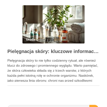
ćwiczenia mogą …
Uroda
Pielęgnacja skóry: kluczowe informacje i skuteczne metody
Pielęgnacja skóry to nie tylko codzienny rytuał, ale również
klucz do zdrowego i promiennego wyglądu. Warto pamiętać,
że skóra człowieka składa się z trzech warstw, z których
każda pełni istotną rolę w ochronie organizmu. Naskórek,
jako pierwsza linia obrony, chroni nas przed szkodliwymi
czynnikami zewnętrznymi, a nawilżająca skóra właściwa,
złożona …