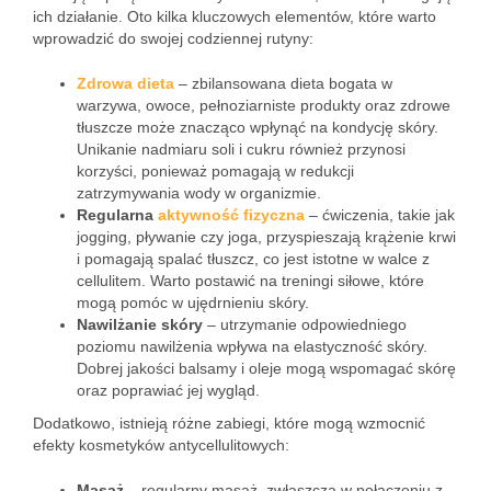
ich działanie. Oto kilka kluczowych elementów, które warto
wprowadzić do swojej codziennej rutyny:
Zdrowa dieta
– zbilansowana dieta bogata w
warzywa, owoce, pełnoziarniste produkty oraz zdrowe
tłuszcze może znacząco wpłynąć na kondycję skóry.
Unikanie nadmiaru soli i cukru również przynosi
korzyści, ponieważ pomagają w redukcji
zatrzymywania wody w organizmie.
Regularna
aktywność fizyczna
– ćwiczenia, takie jak
jogging, pływanie czy joga, przyspieszają krążenie krwi
i pomagają spalać tłuszcz, co jest istotne w walce z
cellulitem. Warto postawić na treningi siłowe, które
mogą pomóc w ujędrnieniu skóry.
Nawilżanie skóry
– utrzymanie odpowiedniego
poziomu nawilżenia wpływa na elastyczność skóry.
Dobrej jakości balsamy i oleje mogą wspomagać skórę
oraz poprawiać jej wygląd.
Dodatkowo, istnieją różne zabiegi, które mogą wzmocnić
efekty kosmetyków antycellulitowych:
Masaż
– regularny masaż, zwłaszcza w połączeniu z