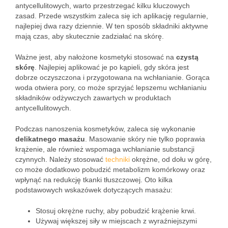
antycellulitowych, warto przestrzegać kilku kluczowych
zasad. Przede wszystkim zaleca się ich aplikację regularnie,
najlepiej dwa razy dziennie. W ten sposób składniki aktywne
mają czas, aby skutecznie zadziałać na skórę.
Ważne jest, aby nałożone kosmetyki stosować na
czystą
skórę
. Najlepiej aplikować je po kąpieli, gdy skóra jest
dobrze oczyszczona i przygotowana na wchłanianie. Gorąca
woda otwiera pory, co może sprzyjać lepszemu wchłanianiu
składników odżywczych zawartych w produktach
antycellulitowych.
Podczas nanoszenia kosmetyków, zaleca się wykonanie
delikatnego masażu
. Masowanie skóry nie tylko poprawia
krążenie, ale również wspomaga wchłanianie substancji
czynnych. Należy stosować
techniki
okrężne, od dołu w górę,
co może dodatkowo pobudzić metabolizm komórkowy oraz
wpłynąć na redukcję tkanki tłuszczowej. Oto kilka
podstawowych wskazówek dotyczących masażu:
Stosuj okrężne ruchy, aby pobudzić krążenie krwi.
Używaj większej siły w miejscach z wyraźniejszymi