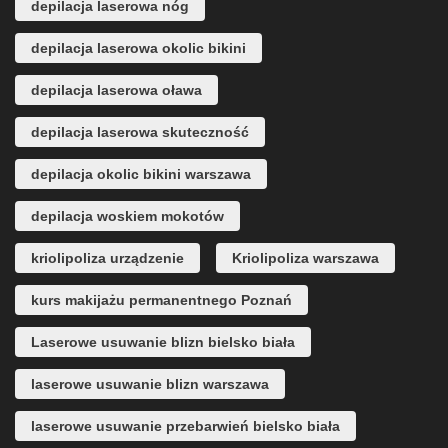
depilacja laserowa nóg
depilacja laserowa okolic bikini
depilacja laserowa oława
depilacja laserowa skuteczność
depilacja okolic bikini warszawa
depilacja woskiem mokotów
kriolipoliza urządzenie
Kriolipoliza warszawa
kurs makijażu permanentnego Poznań
Laserowe usuwanie blizn bielsko biała
laserowe usuwanie blizn warszawa
laserowe usuwanie przebarwień bielsko biała