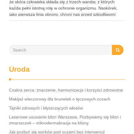
że skóra człowieka składa się z trzech warstw, z których
każda pełni istotną rolę w ochronie organizmu. Naskórek,
jako pierwsza linia obrony, chroni nas przed szkodliwymi
czynnikami zewnętrznymi, a nawilżająca skóra właściwa,
złożona …
Uroda
Czakra serca: znaczenie, harmonizacja i korzyści zdrowotne
Makijaż wieczorowy dla brunetek o tęczowych oczach
Tajniki zdrowych i błyszczących włosów
Laserowe usuwanie blizn Warszawa. Pozbywamy się blizn i
zmarszczek – mikrodermabrazja na blizny.
Jak pozbyć się worków pod oczami bez interwencji