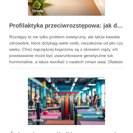
Uroda
Profilaktyka przeciwrozstępowa: jak dbać o skórę skutecznie?
Rozstępy to nie tylko problem estetyczny, ale także kwestie
zdrowotne, które dotykają wiele osób, niezależnie od płci czy
wieku. Choć najczęściej kojarzone są z okresem ciąży, ich
powstawanie może być uwarunkowane genetycznie lub
hormonalnie, a także wynikać z nagłych zmian wagi. Dlatego
kluczowe jest, aby już od najmłodszych lat zadbać …
Uroda