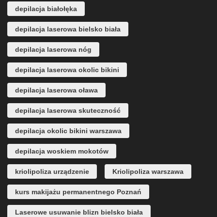
depilacja białołęka
depilacja laserowa bielsko biała
depilacja laserowa nóg
depilacja laserowa okolic bikini
depilacja laserowa oława
depilacja laserowa skuteczność
depilacja okolic bikini warszawa
depilacja woskiem mokotów
kriolipoliza urządzenie
Kriolipoliza warszawa
kurs makijażu permanentnego Poznań
Laserowe usuwanie blizn bielsko biała