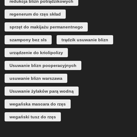
redukcja blizn potrądzikowych
regenerum do rzęs skład
sprzęt do makijażu permanentnego
szampony bez sls
trądzik usuwanie blizn
urządzenie do kriolipolizy
Usuwanie blizn pooperacyjnych
usuwanie blizn warszawa
Usuwanie żylaków parą wodną
wegańska mascara do rzęs
wegański tusz do rzęs