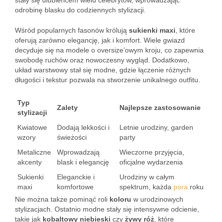
stały się ulubieńcem wielu celebrytów, wprowadzając
odrobinę blasku do codziennych stylizacji.
Wśród popularnych fasonów królują
sukienki maxi
, które
oferują zarówno elegancję, jak i komfort. Wiele gwiazd
decyduje się na modele o oversize’owym kroju, co zapewnia
swobodę ruchów oraz nowoczesny wygląd. Dodatkowo,
układ warstwowy stał się modne, gdzie łączenie różnych
długości i tekstur pozwala na stworzenie unikalnego outfitu.
Typ
Zalety
Najlepsze zastosowanie
stylizacji
Kwiatowe
Dodają lekkości i
Letnie urodziny, garden
wzory
świeżości
party
Metaliczne
Wprowadzają
Wieczorne przyjęcia,
akcenty
blask i elegancję
oficjalne wydarzenia
Sukienki
Eleganckie i
Urodziny w całym
maxi
komfortowe
spektrum, każda
pora
roku
Nie można także pominąć roli
koloru
w urodzinowych
stylizacjach. Ostatnio modne stały się intensywne odcienie,
takie jak
kobaltowy niebieski
czy
żywy róż
, które