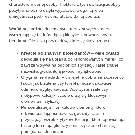
charakterem danej osoby. Niektóre z tych stylizacji zdobyły
pozytywne opinie dzięki wyjątkowej elegancji oraz
umiejętności podkreślenia atutów danej postaci.
Wśród najbardziej docenianych urodzinowych kreacji
wyróżniają się te, które łączą klasykę z nowoczesnymi
trendami. Oto kilka przykładów, które zyskały uznanie:
Kreacje od znanych projektantów
– wiele gwiazd
decyduje się na ubrania od renomowanych marek, co
zawsze wpływa na odbiór ich stylizacji. Takie znane
nazwiska gwarantują jakość i wyjątkowość.
Oryginalne dodatki
– umiejętne dobranie akcesoriów,
takich jak biżuteria czy torebki, może całkowicie
odmienić wygląd całości. Wzorzyste szale czy
nietypowe kolczyki często stają się kluczowymi
elementami stylizacji.
Personalizacja
– unikatowe elementy, które
odzwierciedlają osobowość gwiazdy, często
przyciągają wzrok krytyków. Kreacje, które opowiadają
historię lub mają głębszy sens, są często bardziej
pamiętane i doceniane.