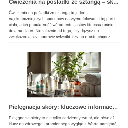
Ćwiczenia na pośladki ze sztangą – skuteczne metody i techniki treningowe
Ćwiczenia na pośladki ze sztangą to jeden z
najskuteczniejszych sposobów na wymodelowanie tej partii
ciała, a ich popularność wśród entuzjastów fitnessu rośnie z
dnia na dzień. Niezależnie od tego, czy dążysz do
zwiększenia siły, poprawy sylwetki, czy po prostu chcesz
poczuć się lepiej w swoim ciele, odpowiednio dobrane
ćwiczenia mogą …
Uroda
Pielęgnacja skóry: kluczowe informacje i skuteczne metody
Pielęgnacja skóry to nie tylko codzienny rytuał, ale również
klucz do zdrowego i promiennego wyglądu. Warto pamiętać,