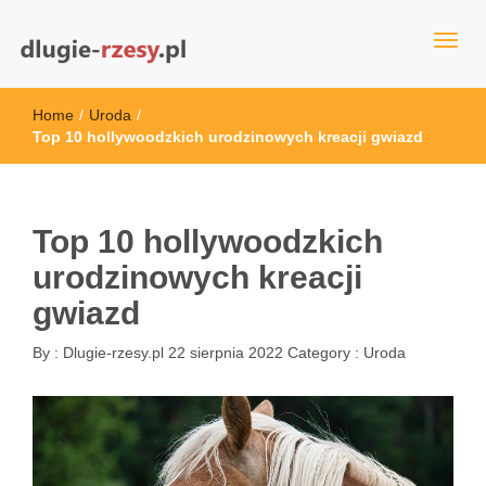
dlugie-rzesy.pl
Home
/
Uroda
/
Top 10 hollywoodzkich urodzinowych kreacji gwiazd
Top 10 hollywoodzkich
urodzinowych kreacji
gwiazd
By :
Dlugie-rzesy.pl
22 sierpnia 2022
Category :
Uroda