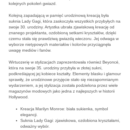
kolejnych pokoleń gwiazd.
Kolejną zapadającą w pamięć urodzinową kreacją była
suknia Lady Gagi, która zaskoczyła wszystkich przybyłych na
swoje 30. urodziny. Artystka ubrała zjawiskową kreację od
znanego projektanta, ozdobioną setkami kryształów, dzięki
czemu stała się prawdziwą gwiazdą wieczoru. Jej odwaga w
wyborze nietypowych materiałów i kolorów przyciągnęła
uwagę mediów i fanów.
Wirtuozerię w stylizacjach zaprezentowała również Beyoncé,
która na swoje 35. urodziny przybyła w złotej sukni,
podkreślającej jej kobiece kształty. Elementy blasku i glamour
sprawiły, że urodzinowe przyjęcie stało się niezapomnianym
wydarzeniem, a jej stylizacja została podzielona przez wiele
magazynów modowych jako jedna z najlepszych w historii
Hollywood.
Kreacja Marilyn Monroe: biała sukienka, symbol
elegancji.
Suknia Lady Gagi: zjawiskowa, ozdobiona kryształami,
odważny wybór.