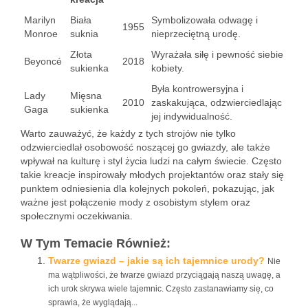
Marilyn
Biała
Symbolizowała odwagę i
1955
Monroe
suknia
nieprzeciętną urodę.
Złota
Wyrażała siłę i pewność siebie
Beyoncé
2018
sukienka
kobiety.
Była kontrowersyjna i
Lady
Mięsna
2010
zaskakująca, odzwierciedlając
Gaga
sukienka
jej indywidualność.
Warto zauważyć, że każdy z tych strojów nie tylko
odzwierciedlał osobowość noszącej go gwiazdy, ale także
wpływał na kulturę i styl życia ludzi na całym świecie. Często
takie kreacje inspirowały młodych projektantów oraz stały się
punktem odniesienia dla kolejnych pokoleń, pokazując, jak
ważne jest połączenie mody z osobistym stylem oraz
społecznymi oczekiwania.
W Tym Temacie Również:
Twarze gwiazd – jakie są ich tajemnice urody?
Nie
ma wątpliwości, że twarze gwiazd przyciągają naszą uwagę, a
ich urok skrywa wiele tajemnic. Często zastanawiamy się, co
sprawia, że wyglądają...