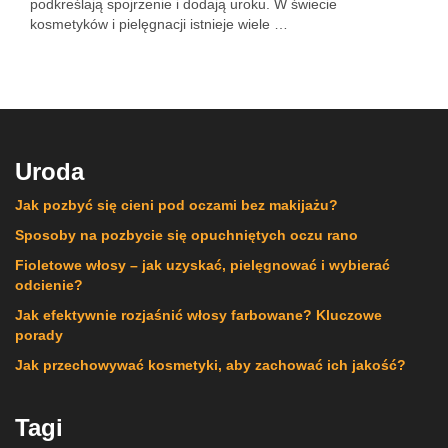
podkreślają spojrzenie i dodają uroku. W świecie
kosmetyków i pielęgnacji istnieje wiele …
Uroda
Jak pozbyć się cieni pod oczami bez makijażu?
Sposoby na pozbycie się opuchniętych oczu rano
Fioletowe włosy – jak uzyskać, pielęgnować i wybierać
odcienie?
Jak efektywnie rozjaśnić włosy farbowane? Kluczowe
porady
Jak przechowywać kosmetyki, aby zachować ich jakość?
Tagi