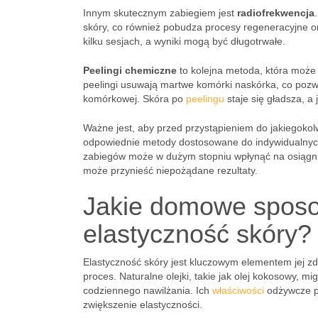
Innym skutecznym zabiegiem jest
radiofrekwencja
skóry, co również pobudza procesy regeneracyjne ora
kilku sesjach, a wyniki mogą być długotrwałe.
Peelingi chemiczne
to kolejna metoda, która może 
peelingi usuwają martwe komórki naskórka, co pozw
komórkowej. Skóra po
peelingu
staje się gładsza, a 
Ważne jest, aby przed przystąpieniem do jakiegokol
odpowiednie metody dostosowane do indywidualnych p
zabiegów może w dużym stopniu wpłynąć na osiągnię
może przynieść niepożądane rezultaty.
Jakie domowe spos
elastyczność skóry?
Elastyczność skóry jest kluczowym elementem jej 
proces. Naturalne olejki, takie jak olej kokosowy, 
codziennego nawilżania. Ich
właściwości
odżywcze p
zwiększenie elastyczności.