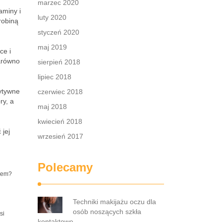
marzec 2020
aminy i
luty 2020
robiną
styczeń 2020
maj 2019
ce i
arówno
sierpień 2018
lipiec 2018
ytywne
czerwiec 2018
ry, a
maj 2018
kwiecień 2018
jej
wrzesień 2017
Polecamy
ądem?
Techniki makijażu oczu dla
osób noszących szkła
si
kontaktowe