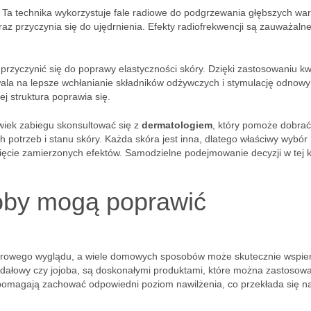
. Ta technika wykorzystuje fale radiowe do podgrzewania głębszych wa
z przyczynia się do ujędrnienia. Efekty radiofrekwencji są zauważalne
przyczynić się do poprawy elastyczności skóry. Dzięki zastosowaniu k
ala na lepsze wchłanianie składników odżywczych i stymulację odnowy
jej struktura poprawia się.
wiek zabiegu skonsultować się z
dermatologiem
, który pomoże dobrać
otrzeb i stanu skóry. Każda skóra jest inna, dlatego właściwy wybór
cie zamierzonych efektów. Samodzielne podejmowanie decyzji w tej k
oby mogą poprawić
zdrowego wyglądu, a wiele domowych sposobów może skutecznie wspier
migdałowy czy jojoba, są doskonałymi produktami, które można zastosow
omagają zachować odpowiedni poziom nawilżenia, co przekłada się n