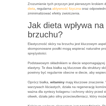
Zrozumienie tych przyczyn jest pierwszym krokiem d
dieta
, regularna
aktywność fizyczna
oraz odpowiednia
zminimalizować efekty zwiotczenia.
Jak dieta wpływa na
brzuchu?
Elastyczność skóry na brzuchu jest kluczowym aspek
skomponowane posiłki mogą wspierać naturalne proc
sprężystości.
Podstawowym składnikiem w diecie wspomagającej e
elastyny. Te dwa białka są kluczowe dla struktury skó
powinny być regularnie obecne w diecie, aby wspier
Oprócz białka,
witaminy
mają kluczowe znaczenie. 
warzywach liściastych, działa na regenerację komórek
ważna dla syntezy kolagenu i ochrony skóry przed 
oliwek, działa jako silny przeciwutleniacz, który mo