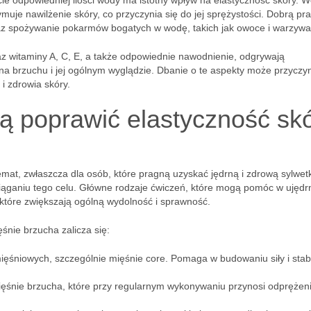
icie odpowiedniej ilości wody ma istotny wpływ na elastyczność skóry. 
zymuje nawilżenie skóry, co przyczynia się do jej sprężystości. Dobrą pr
oraz spożywanie pokarmów bogatych w wodę, takich jak owoce i warzywa
z witaminy A, C, E, a także odpowiednie nawodnienie, odgrywają
na brzuchu i jej ogólnym wyglądzie. Dbanie o te aspekty może przyczyn
i zdrowia skóry.
ą poprawić elastyczność sk
mat, zwłaszcza dla osób, które pragną uzyskać jędrną i zdrową sylwet
ąganiu tego celu. Główne rodzaje ćwiczeń, które mogą pomóc w ujędr
, które zwiększają ogólną wydolność i sprawność.
nie brzucha zalicza się:
ięśniowych, szczególnie mięśnie core. Pomaga w budowaniu siły i stabi
ięśnie brzucha, które przy regularnym wykonywaniu przynosi odprężen