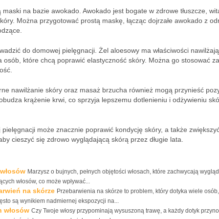
maski na bazie awokado. Awokado jest bogate w zdrowe tłuszcze, wit
skóry. Można przygotować prostą maskę, łącząc dojrzałe awokado z od
odzące.
rowadzić do domowej pielęgnacji. Żel aloesowy ma właściwości nawilżają
a osób, które chcą poprawić elastyczność skóry. Można go stosować z
ność.
rne nawilżanie skóry oraz masaż brzucha również mogą przynieść poz
udza krążenie krwi, co sprzyja lepszemu dotlenieniu i odżywieniu skó
elęgnacji może znacznie poprawić kondycję skóry, a także zwiększyć 
aby cieszyć się zdrowo wyglądającą skórą przez długie lata.
 włosów
Marzysz o bujnych, pełnych objętości włosach, które zachwycają wygl
jących włosów, co może wpływać...
arwień na skórze
Przebarwienia na skórze to problem, który dotyka wiele osób,
sto są wynikiem nadmiernej ekspozycji na...
h włosów
Czy Twoje włosy przypominają wysuszoną trawę, a każdy dotyk przyno