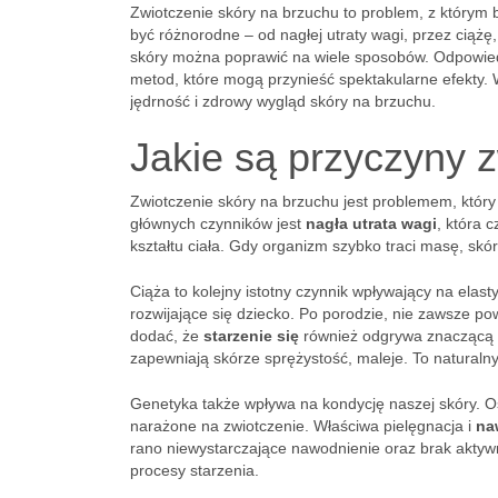
Zwiotczenie skóry na brzuchu to problem, z którym b
być różnorodne – od nagłej utraty wagi, przez ciążę,
skóry można poprawić na wiele sposobów. Odpowiedni
metod, które mogą przynieść spektakularne efekty.
jędrność i zdrowy wygląd skóry na brzuchu.
Jakie są przyczyny 
Zwiotczenie skóry na brzuchu jest problemem, któr
głównych czynników jest
nagła utrata wagi
, która 
kształtu ciała. Gdy organizm szybko traci masę, skó
Ciąża to kolejny istotny czynnik wpływający na elas
rozwijające się dziecko. Po porodzie, nie zawsze p
dodać, że
starzenie się
również odgrywa znaczącą ro
zapewniają skórze sprężystość, maleje. To naturalny
Genetyka także wpływa na kondycję naszej skóry. O
narażone na zwiotczenie. Właściwa pielęgnacja i
na
rano niewystarczające nawodnienie oraz brak aktywn
procesy starzenia.