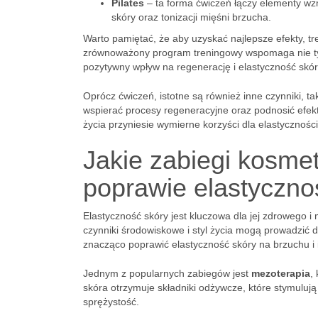
Pilates
– ta forma ćwiczeń łączy elementy wzm
skóry oraz tonizacji mięśni brzucha.
Warto pamiętać, że aby uzyskać najlepsze efekty, tr
zrównoważony program treningowy wspomaga nie tylk
pozytywny wpływ na regenerację i elastyczność skór
Oprócz ćwiczeń, istotne są również inne czynniki, t
wspierać procesy regeneracyjne oraz podnosić efe
życia przyniesie wymierne korzyści dla elastycznośc
Jakie zabiegi kosm
poprawie elastyczno
Elastyczność skóry jest kluczowa dla jej zdrowego i
czynniki środowiskowe i styl życia mogą prowadzić d
znacząco poprawić elastyczność skóry na brzuchu i i
Jednym z popularnych zabiegów jest
mezoterapia
,
skóra otrzymuje składniki odżywcze, które stymulują
sprężystość.