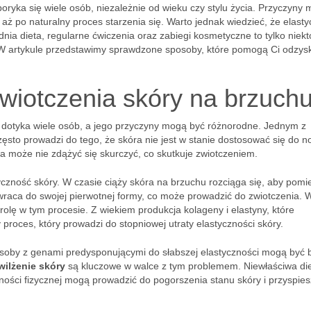
oryka się wiele osób, niezależnie od wieku czy stylu życia. Przyczyny
 aż po naturalny proces starzenia się. Warto jednak wiedzieć, że elast
a dieta, regularne ćwiczenia oraz zabiegi kosmetyczne to tylko niekt
 W artykule przedstawimy sprawdzone sposoby, które pomogą Ci odzys
zwiotczenia skóry na brzuch
y dotyka wiele osób, a jego przyczyny mogą być różnorodne. Jednym z
często prowadzi do tego, że skóra nie jest w stanie dostosować się do 
ra może nie zdążyć się skurczyć, co skutkuje zwiotczeniem.
tyczność skóry. W czasie ciąży skóra na brzuchu rozciąga się, aby pomi
owraca do swojej pierwotnej formy, co może prowadzić do zwiotczenia. 
lę w tym procesie. Z wiekiem produkcja kolageny i elastyny, które
 proces, który prowadzi do stopniowej utraty elastyczności skóry.
soby z genami predysponującymi do słabszej elastyczności mogą być b
wilżenie skóry
są kluczowe w walce z tym problemem. Niewłaściwa die
ości fizycznej mogą prowadzić do pogorszenia stanu skóry i przyspie