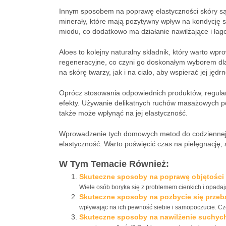
Innym sposobem na poprawę elastyczności skóry są 
minerały, które mają pozytywny wpływ na kondycję 
miodu, co dodatkowo ma działanie nawilżające i łag
Aloes to kolejny naturalny składnik, który warto wp
regeneracyjne, co czyni go doskonałym wyborem dl
na skórę twarzy, jak i na ciało, aby wspierać jej jędr
Oprócz stosowania odpowiednich produktów, regula
efekty. Używanie delikatnych ruchów masażowych pob
także może wpłynąć na jej elastyczność.
Wprowadzenie tych domowych metod do codziennej pi
elastyczność. Warto poświęcić czas na pielęgnację, 
W Tym Temacie Również:
Skuteczne sposoby na poprawę objętości
Wiele osób boryka się z problemem cienkich i opada
Skuteczne sposoby na pozbycie się przeb
wpływając na ich pewność siebie i samopoczucie. Czę
Skuteczne sposoby na nawilżenie suchyc