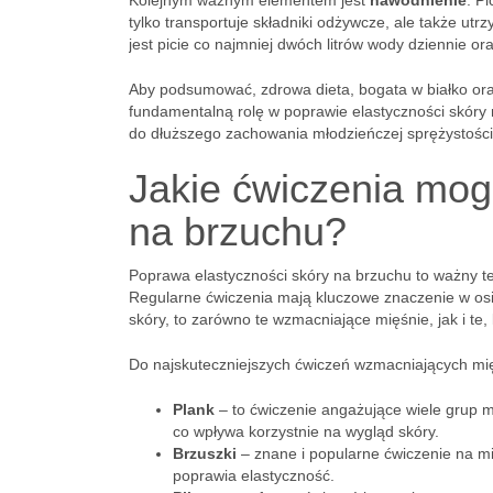
Kolejnym ważnym elementem jest
nawodnienie
. P
tylko transportuje składniki odżywcze, ale także utr
jest picie co najmniej dwóch litrów wody dziennie 
Aby podsumować, zdrowa dieta, bogata w białko ora
fundamentalną rolę w poprawie elastyczności skóry 
do dłuższego zachowania młodzieńczej sprężystości 
Jakie ćwiczenia mog
na brzuchu?
Poprawa elastyczności skóry na brzuchu to ważny te
Regularne ćwiczenia mają kluczowe znaczenie w osi
skóry, to zarówno te wzmacniające mięśnie, jak i te
Do najskuteczniejszych ćwiczeń wzmacniających mięś
Plank
– to ćwiczenie angażujące wiele grup m
co wpływa korzystnie na wygląd skóry.
Brzuszki
– znane i popularne ćwiczenie na m
poprawia elastyczność.