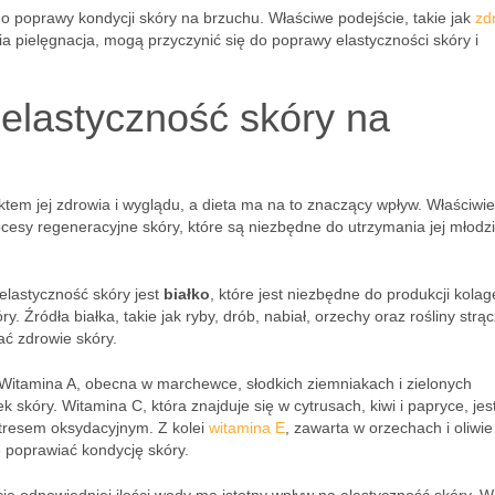
o poprawy kondycji skóry na brzuchu. Właściwe podejście, takie jak
zd
 pielęgnacja, mogą przyczynić się do poprawy elastyczności skóry i
 elastyczność skóry na
tem jej zdrowia i wyglądu, a dieta ma na to znaczący wpływ. Właściwie
esy regeneracyjne skóry, które są niezbędne do utrzymania jej młodz
lastyczność skóry jest
białko
, które jest niezbędne do produkcji kolag
ry. Źródła białka, takie jak ryby, drób, nabiał, orzechy oraz rośliny str
ać zdrowie skóry.
Witamina A, obecna w marchewce, słodkich ziemniakach i zielonych
 skóry. Witamina C, która znajduje się w cytrusach, kiwi i papryce, jes
stresem oksydacyjnym. Z kolei
witamina E
, zawarta w orzechach i oliwie
że poprawiać kondycję skóry.