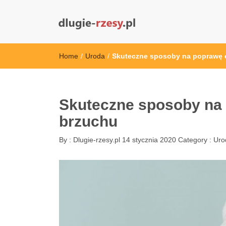
dlugie-rzesy.pl
Home
/
Uroda
/
Skuteczne sposoby na poprawę e
Skuteczne sposoby na 
brzuchu
By :
Dlugie-rzesy.pl
14 stycznia 2020
Category :
Uro