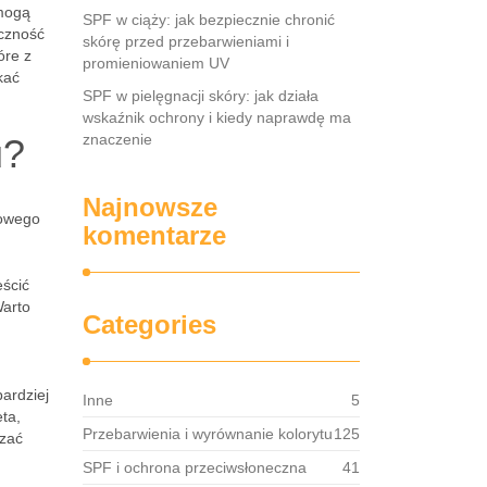
 mogą
SPF w ciąży: jak bezpiecznie chronić
yczność
skórę przed przebarwieniami i
óre z
promieniowaniem UV
kać
SPF w pielęgnacji skóry: jak działa
wskaźnik ochrony i kiedy naprawdę ma
znaczenie
u?
Najnowsze
nowego
komentarze
eścić
Warto
Categories
ardziej
Inne
5
ta,
Przebarwienia i wyrównanie kolorytu
125
szać
SPF i ochrona przeciwsłoneczna
41