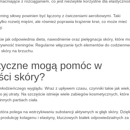
acniające z rozciąganiem, co jest niezwykle korzystne dla elastycznoś
ening siłowy powinien być łączony z ćwiczeniami aerobowymi. Taki
o rozwój mięśni, ale również poprawia krążenie krwi, co może mieć
y.
akie jak odpowiednia dieta, nawodnienie oraz pielęgnacja skóry, które 
ktywność treningów. Regularne włączanie tych elementów do codzienn
i skóry na brzuchu.
etyczne mogą pomóc w
ści skóry?
 młodzieńczego wyglądu. Wraz z upływem czasu, czynniki takie jak wiek
o jej utraty. Na szczęście istnieje wiele zabiegów kosmetycznych, któr
nnych partiach ciała.
 która polega na wstrzykiwaniu substancji aktywnych w głąb skóry. Dzię
 produkcję kolagenu i elastyny, kluczowych białek odpowiedzialnych za 