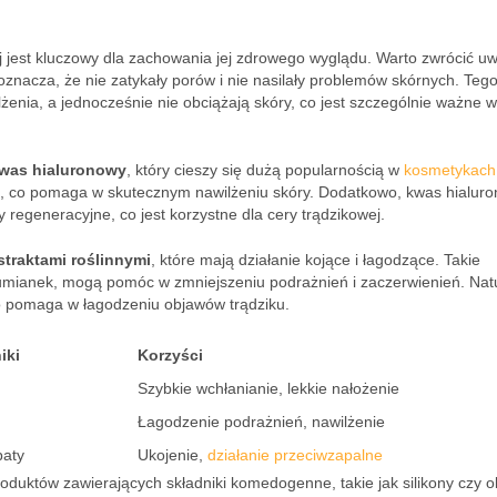
j jest kluczowy dla zachowania jej zdrowego wyglądu. Warto zwrócić u
 oznacza, że nie zatykały porów i nie nasilały problemów skórnych. Teg
nia, a jednocześnie nie obciążają skóry, co jest szczególnie ważne w
was hialuronowy
, który cieszy się dużą popularnością w
kosmetykach
oci, co pomaga w skutecznym nawilżeniu skóry. Dodatkowo, kwas hialur
 regeneracyjne, co jest korzystne dla cery trądzikowej.
straktami roślinnymi
, które mają działanie kojące i łagodzące. Takie
zy rumianek, mogą pomóc w zmniejszeniu podrażnień i zaczerwienień. Nat
co pomaga w łagodzeniu objawów trądziku.
iki
Korzyści
Szybkie wchłanianie, lekkie nałożenie
Łagodzenie podrażnień, nawilżenie
baty
Ukojenie,
działanie przeciwzapalne
duktów zawierających składniki komedogenne, takie jak silikony czy o