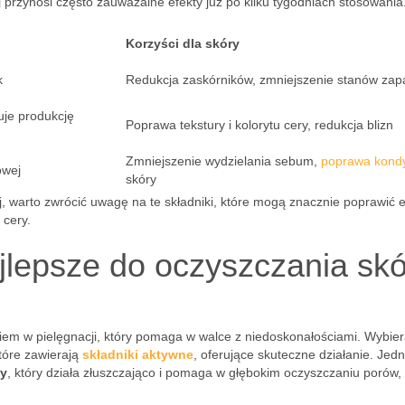
 przynosi często zauważalne efekty już po kilku tygodniach stosowania
Korzyści dla skóry
k
Redukcja zaskórników, zmniejszenie stanów zap
uje produkcję
Poprawa tekstury i kolorytu cery, redukcja blizn
Zmniejszenie wydzielania sebum,
poprawa kondy
owej
skóry
j, warto zwrócić uwagę na te składniki, które mogą znacznie poprawić e
 cery.
ajlepsze do oczyszczania skó
iem w pielęgnacji, który pomaga w walce z niedoskonałościami. Wybier
tóre zawierają
składniki aktywne
, oferujące skuteczne działanie. Jed
wy
, który działa złuszczająco i pomaga w głębokim oczyszczaniu porów,