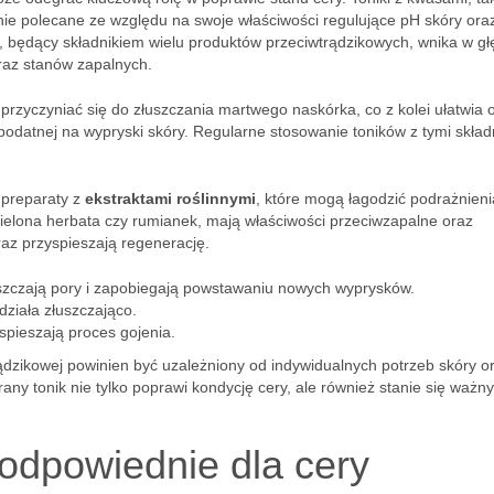
nie polecane ze względu na swoje właściwości regulujące pH skóry ora
, będący składnikiem wielu produktów przeciwtrądzikowych, wnika w g
raz stanów zapalnych.
przyczyniać się do złuszczania martwego naskórka, co z kolei ułatwia
odatnej na wypryski skóry. Regularne stosowanie toników z tymi skład
 preparaty z
ekstraktami roślinnymi
, które mogą łagodzić podrażnieni
, zielona herbata czy rumianek, mają właściwości przeciwzapalne oraz
raz przyspieszają regenerację.
szczają pory i zapobiegają powstawaniu nowych wyprysków.
ziała złuszczająco.
yspieszają proces gojenia.
ądzikowej powinien być uzależniony od indywidualnych potrzeb skóry or
any tonik nie tylko poprawi kondycję cery, ale również stanie się ważn
 odpowiednie dla cery