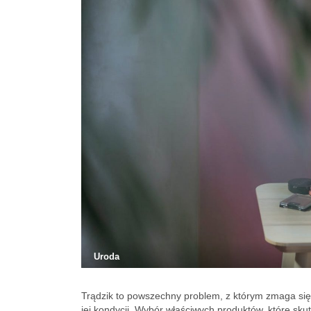
Uroda
Trądzik to powszechny problem, z którym zmaga się
jej kondycji. Wybór właściwych produktów, które s