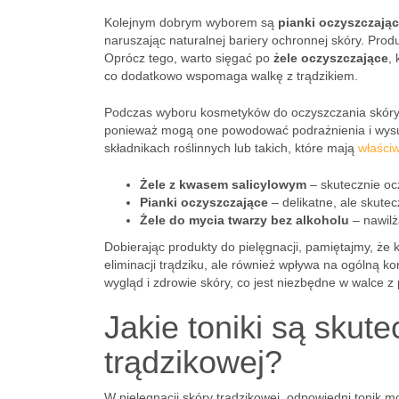
Kolejnym dobrym wyborem są
pianki oczyszczają
naruszając naturalnej bariery ochronnej skóry. Prod
Oprócz tego, warto sięgać po
żele oczyszczające
,
co dodatkowo wspomaga walkę z trądzikiem.
Podczas wyboru kosmetyków do oczyszczania skóry t
ponieważ mogą one powodować podrażnienia i wysus
składnikach roślinnych lub takich, które mają
właści
Żele z kwasem salicylowym
– skutecznie ocz
Pianki oczyszczające
– delikatne, ale skute
Żele do mycia twarzy bez alkoholu
– nawilż
Dobierając produkty do pielęgnacji, pamiętajmy, że 
eliminacji trądziku, ale również wpływa na ogólną
wygląd i zdrowie skóry, co jest niezbędne w walce 
Jakie toniki są skut
trądzikowej?
W pielęgnacji skóry trądzikowej, odpowiedni tonik m