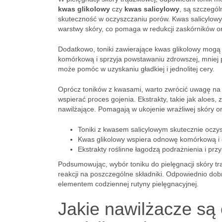
kwas glikolowy
czy
kwas salicylowy
, są szczegól
skuteczność w oczyszczaniu porów. Kwas salicylowy
warstwy skóry, co pomaga w redukcji zaskórników o
Dodatkowo, toniki zawierające kwas glikolowy mogą 
komórkową i sprzyja powstawaniu zdrowszej, mniej p
może pomóc w uzyskaniu gładkiej i jednolitej cery.
Oprócz toników z kwasami, warto zwrócić uwagę na
wspierać proces gojenia. Ekstrakty, takie jak aloes
nawilżające. Pomagają w ukojenie wrażliwej skóry o
Toniki z kwasem salicylowym skutecznie oczy
Kwas glikolowy wspiera odnowę komórkową i d
Ekstrakty roślinne łagodzą podrażnienia i prz
Podsumowując, wybór toniku do pielęgnacji skóry tr
reakcji na poszczególne składniki. Odpowiednio dobr
elementem codziennej rutyny pielęgnacyjnej.
Jakie nawilżacze są