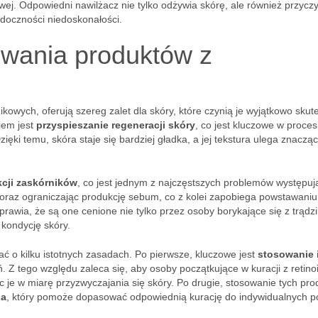
ej. Odpowiedni nawilżacz nie tylko odżywia skórę, ale również przyczy
idoczności niedoskonałości.
sowania produktów z
ikowych, oferują szereg zalet dla skóry, które czynią je wyjątkowo sku
iem jest
przyspieszanie regeneracji skóry
, co jest kluczowe w proces
zięki temu, skóra staje się bardziej gładka, a jej tekstura ulega znacząc
kcji zaskórników
, co jest jednym z najczęstszych problemów występuj
y oraz ograniczając produkcję sebum, co z kolei zapobiega powstawaniu
awia, że są one cenione nie tylko przez osoby borykające się z trądz
 kondycję skóry.
ać o kilku istotnych zasadach. Po pierwsze, kluczowe jest
stosowanie 
. Z tego względu zaleca się, aby osoby początkujące w kuracji z retino
c je w miarę przyzwyczajania się skóry. Po drugie, stosowanie tych pr
ga
, który pomoże dopasować odpowiednią kurację do indywidualnych p