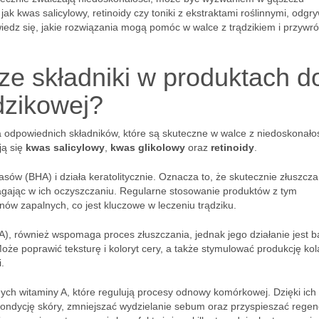
jak kwas salicylowy, retinoidy czy toniki z ekstraktami roślinnymi, odgr
owiedz się, jakie rozwiązania mogą pomóc w walce z trądzikiem i przywró
ze składniki w produktach d
ądzikowej?
 odpowiednich składników, które są skuteczne w walce z niedoskonało
ją się
kwas salicylowy
,
kwas glikolowy
oraz
retinoidy
.
ów (BHA) i działa keratolitycznie. Oznacza to, że skutecznie złuszcza
gając w ich oczyszczaniu. Regularne stosowanie produktów z tym
nów zapalnych, co jest kluczowe w leczeniu trądziku.
), również wspomaga proces złuszczania, jednak jego działanie jest ba
e poprawić teksturę i koloryt cery, a także stymulować produkcję ko
.
h witaminy A, które regulują procesy odnowy komórkowej. Dzięki ich
ondycję skóry, zmniejszać wydzielanie sebum oraz przyspieszać regen