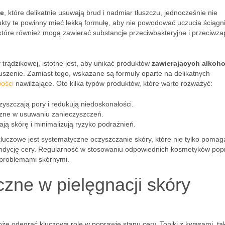
ce
, które delikatnie usuwają brud i nadmiar tłuszczu, jednocześnie nie
ukty te powinny mieć lekką formułę, aby nie powodować uczucia ściągni
 które również mogą zawierać substancje przeciwbakteryjne i przeciwza
rądzikowej, istotne jest, aby unikać produktów
zawierających alkoho
zenie. Zamiast tego, wskazane są formuły oparte na delikatnych
wości
nawilżające. Oto kilka typów produktów, które warto rozważyć:
yszczają pory i redukują niedoskonałości.
czne w usuwaniu zanieczyszczeń.
ają skórę i minimalizują ryzyko podrażnień.
kluczowe jest systematyczne oczyszczanie skóry, które nie tylko pomag
 kondycję cery. Regularność w stosowaniu odpowiednich kosmetyków pop
z problemami skórnymi.
eczne w pielęgnacji skóry
oże odegrać kluczową rolę w poprawie stanu cery. Toniki z kwasami, tak