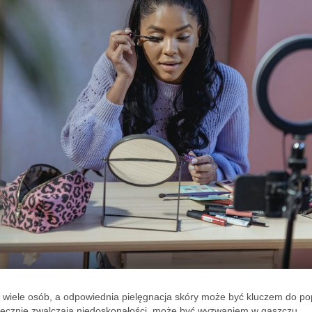
 wiele osób, a odpowiednia pielęgnacja skóry może być kluczem do p
kutecznie zwalczają niedoskonałości, może być wyzwaniem w gąszczu