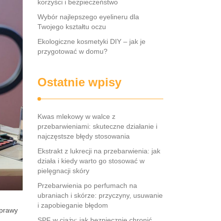
korzyści i bezpieczeństwo
Wybór najlepszego eyelineru dla
Twojego kształtu oczu
Ekologiczne kosmetyki DIY – jak je
przygotować w domu?
Ostatnie wpisy
Kwas mlekowy w walce z
przebarwieniami: skuteczne działanie i
najczęstsze błędy stosowania
Ekstrakt z lukrecji na przebarwienia: jak
działa i kiedy warto go stosować w
pielęgnacji skóry
Przebarwienia po perfumach na
ubraniach i skórze: przyczyny, usuwanie
i zapobieganie błędom
oprawy
SPF w ciąży: jak bezpiecznie chronić