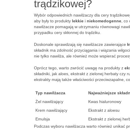
trądzikowej?
Wybór odpowiednich nawilżaczy dla cery trądzikowe
aby były to produkty
lekkie
i
niekomedogenne
, co
nawilżacze pomagają w utrzymaniu równowagi nawilże
przypadku cery skłonnej do trądziku.
Doskonale sprawdzają się nawilżacze zawierające
k
składnik ma zdolność przyciągania i wiązania wilg
nie tylko nawilża, ale również może wspierać procesy
Oprócz tego, warto zwrócić uwagę na produkty z
ek
składniki, jak aloes, ekstrakt z zielonej herbaty c
ekstrakty mają także właściwości przeciwzapalne, 
Typ nawilżacza
Najważniejsze składn
Żel nawilżający
Kwas hialuronowy
Krem nawilżający
Ekstrakt z aloesu
Emulsja
Ekstrakt z zielonej her
Podczas wyboru nawilżacza warto również unikać pro