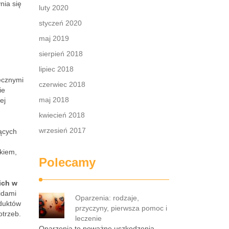
nia się
luty 2020
styczeń 2020
maj 2019
sierpień 2018
lipiec 2018
tecznymi
czerwiec 2018
ie
maj 2018
ej
kwiecień 2018
wrzesień 2017
ących
ikiem,
Polecamy
ich w
idami
Oparzenia: rodzaje,
oduktów
przyczyny, pierwsza pomoc i
otrzeb.
leczenie
Oparzenia to poważne uszkodzenia