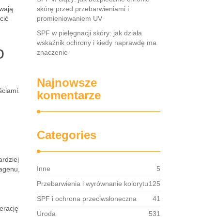
ywają
skórę przed przebarwieniami i
cić
promieniowaniem UV
SPF w pielęgnacji skóry: jak działa
wskaźnik ochrony i kiedy naprawdę ma
o
znaczenie
Najnowsze
ściami.
komentarze
Categories
rdziej
Inne
5
lagenu,
Przebarwienia i wyrównanie kolorytu
125
SPF i ochrona przeciwsłoneczna
41
erację
Uroda
531