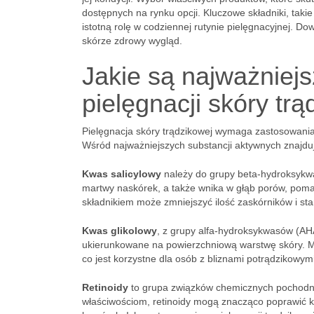
dostępnych na rynku opcji. Kluczowe składniki, takie 
istotną rolę w codziennej rutynie pielęgnacyjnej. D
skórze zdrowy wygląd.
Jakie są najważniejs
pielęgnacji skóry tr
Pielęgnacja skóry trądzikowej wymaga zastosowania
Wśród najważniejszych substancji aktywnych znajdu
Kwas salicylowy
należy do grupy beta-hydroksykwas
martwy naskórek, a także wnika w głąb porów, poma
składnikiem może zmniejszyć ilość zaskórników i sta
Kwas glikolowy
, z grupy alfa-hydroksykwasów (AHA
ukierunkowane na powierzchniową warstwę skóry. Moż
co jest korzystne dla osób z bliznami potrądzikowymi
Retinoidy
to grupa związków chemicznych pochodnyc
właściwościom, retinoidy mogą znacząco poprawić k