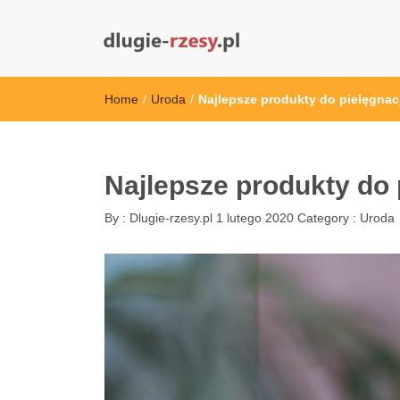
dlugie-rzesy.pl
Home
/
Uroda
/
Najlepsze produkty do pielęgnacj
Najlepsze produkty do 
By :
Dlugie-rzesy.pl
1 lutego 2020
Category :
Uroda