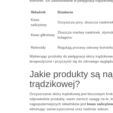
komórek. Ich zastosowanie w pielęgnacji trądzikowej
Składnik
Działanie
Kwas
Oczyszcza pory, złuszcza naskóre
salicylowy
Złuszcza martwy naskórek, stymul
Kwas glikolowy
kolagenu
Retinoidy
Regulują procesy odnowy komórk
Wybierając produkty do pielęgnacji skóry trądzikowe
terapeutyczne i przyczynić się do zdrowego wyglądu
Jakie produkty są n
trądzikowej?
Oczyszczanie skóry trądzikowej jest kluczowym krok
odpowiednie produkty, warto zwrócić uwagę na te, k
najpopularniejszych składników jest
kwas salicylo
eliminując zanieczyszczenia oraz nadmiar sebum.