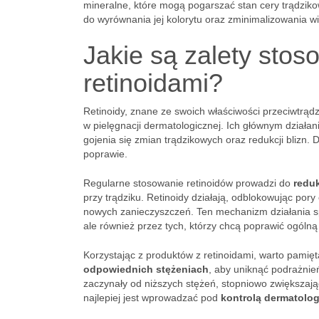
mineralne, które mogą pogarszać stan cery trądzikow
do wyrównania jej kolorytu oraz zminimalizowania w
Jakie są zalety sto
retinoidami?
Retinoidy, znane ze swoich właściwości przeciwtrądz
w pielęgnacji dermatologicznej. Ich głównym działan
gojenia się zmian trądzikowych oraz redukcji blizn. D
poprawie.
Regularne stosowanie retinoidów prowadzi do
redu
przy trądziku. Retinoidy działają, odblokowując por
nowych zanieczyszczeń. Ten mechanizm działania spr
ale również przez tych, którzy chcą poprawić ogólną
Korzystając z produktów z retinoidami, warto pamięt
odpowiednich stężeniach
, aby uniknąć podrażnień
zaczynały od niższych stężeń, stopniowo zwiększają
najlepiej jest wprowadzać pod
kontrolą dermatolo