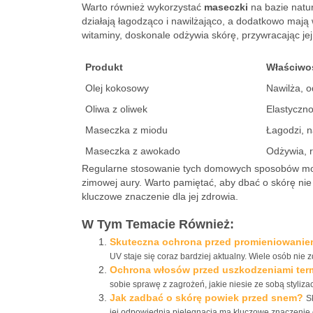
Warto również wykorzystać
maseczki
na bazie natur
działają łagodząco i nawilżająco, a dodatkowo mają 
witaminy, doskonale odżywia skórę, przywracając jej
Produkt
Właściwo
Olej kokosowy
Nawilża, 
Oliwa z oliwek
Elastyczn
Maseczka z miodu
Łagodzi, n
Maseczka z awokado
Odżywia, 
Regularne stosowanie tych domowych sposobów może
zimowej aury. Warto pamiętać, aby dbać o skórę ni
kluczowe znaczenie dla jej zdrowia.
W Tym Temacie Również:
Skuteczna ochrona przed promieniowanie
UV staje się coraz bardziej aktualny. Wiele osób nie z
Ochrona włosów przed uszkodzeniami ter
sobie sprawę z zagrożeń, jakie niesie ze sobą stylizacj
Jak zadbać o skórę powiek przed snem?
S
jej odpowiednia pielęgnacja ma kluczowe znaczenie 