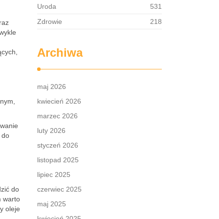
Uroda
531
Zdrowie
218
raz
zwykle
Archiwa
ących,
maj 2026
znym,
kwiecień 2026
marzec 2026
owanie
luty 2026
 do
styczeń 2026
listopad 2025
lipiec 2025
zić do
czerwiec 2025
m warto
maj 2025
y oleje
kwiecień 2025