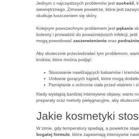
Jednym z najczęstszych problemów jest
sucheść
, 
wewnętrznego. Zimowe powietrze, które jest zazwycz
skutkuje łuszczeniem się skóry.
Kolejnym powszechnym problemem jest
pękanie
sk
bolesny i prowadzić do poważniejszych infekcji, jeśl
mogą powodować
zaczerwienienie
oraz
podrażnie
Aby skutecznie przeciwdziałać tym problemom, warto
kroków, które można podjąć:
Stosowanie nawilżających balsamów i kremów
Unikanie gorących kąpieli, które mogą dodatk
Pamiętanie o ochronie ciała przed wiatrem i 
Kiedy wystąpią bardziej intensywne objawy, warto 
preparaty oraz metody pielęgnacyjne, aby skuteczn
Jakie kosmetyki sto
W zimie, gdy temperatury spadają, a powietrze staj
bogatej formule
, które zapewniają intensywne naw