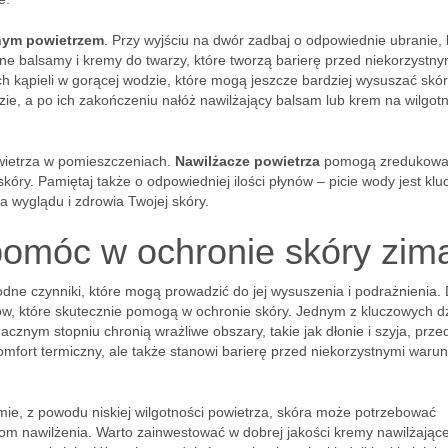
nym powietrzem
. Przy wyjściu na dwór zadbaj o odpowiednie ubranie, 
lne balsamy i kremy do twarzy, które tworzą barierę przed niekorzystny
h kąpieli w gorącej wodzie, które mogą jeszcze bardziej wysuszać skór
dzie, a po ich zakończeniu nałóż nawilżający balsam lub krem na wilgot
wietrza w pomieszczeniach.
Nawilżacze powietrza
pomogą zredukowa
kóry. Pamiętaj także o odpowiedniej ilości płynów – picie wody jest kl
 wyglądu i zdrowia Twojej skóry.
pomóc w ochronie skóry zim
dne czynniki, które mogą prowadzić do jej wysuszenia i podrażnienia.
w, które skutecznie pomogą w ochronie skóry. Jednym z kluczowych d
acznym stopniu chronią wrażliwe obszary, takie jak dłonie i szyja, prze
omfort termiczny, ale także stanowi barierę przed niekorzystnymi waru
imie, z powodu niskiej wilgotności powietrza, skóra może potrzebować
 nawilżenia. Warto zainwestować w dobrej jakości kremy nawilżające