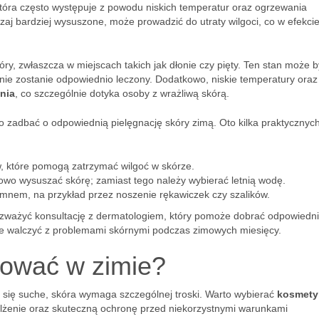
która często występuje z powodu niskich temperatur oraz ogrzewania
aj bardziej wysuszone, może prowadzić do utraty wilgoci, co w efekci
óry, zwłaszcza w miejscach takich jak dłonie czy pięty. Ten stan może 
i nie zostanie odpowiednio leczony. Dodatkowo, niskie temperatury oraz
nia
, co szczególnie dotyka osoby z wrażliwą skórą.
 zadbać o odpowiednią pielęgnację skóry zimą. Oto kilka praktycznyc
, które pomogą zatrzymać wilgoć w skórze.
owo wysuszać skórę; zamiast tego należy wybierać letnią wodę.
zimnem, na przykład przez noszenie rękawiczek czy szalików.
rozważyć konsultację z dermatologiem, który pomoże dobrać odpowiedn
ie walczyć z problemami skórnymi podczas zimowych miesięcy.
sować w zimie?
e się suche, skóra wymaga szczególnej troski. Warto wybierać
kosmety
ilżenie oraz skuteczną ochronę przed niekorzystnymi warunkami