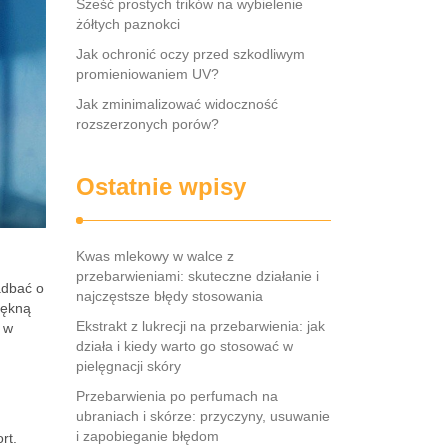
Sześć prostych trików na wybielenie
żółtych paznokci
Jak ochronić oczy przed szkodliwym
promieniowaniem UV?
Jak zminimalizować widoczność
rozszerzonych porów?
Ostatnie wpisy
Kwas mlekowy w walce z
przebarwieniami: skuteczne działanie i
adbać o
najczęstsze błędy stosowania
iękną
Ekstrakt z lukrecji na przebarwienia: jak
 w
działa i kiedy warto go stosować w
pielęgnacji skóry
Przebarwienia po perfumach na
ubraniach i skórze: przyczyny, usuwanie
i zapobieganie błędom
rt.