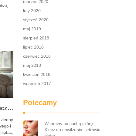
marzec 2020
trza,
luty 2020
styczeń 2020
maj 2019
sierpień 2018
lipiec 2018
czerwiec 2018
maj 2018
kwiecień 2018
wrzesień 2017
Polecamy
Pielęgnacja skóry: kluczowe informacje i skuteczne metody
dzienny
Witaminy na suchą skórę:
wego i
Klucz do nawilżenia i zdrowia
miętać,
skóry