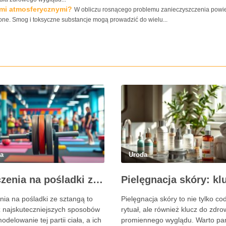
ami atmosferycznymi?
W obliczu rosnącego problemu zanieczyszczenia powie
żone. Smog i toksyczne substancje mogą prowadzić do wielu...
da
Uroda
Ćwiczenia na pośladki ze sztangą – skuteczne metody i techniki treningowe
nia na pośladki ze sztangą to
Pielęgnacja skóry to nie tylko co
z najskuteczniejszych sposobów
rytuał, ale również klucz do zdro
delowanie tej partii ciała, a ich
promiennego wyglądu. Warto pa