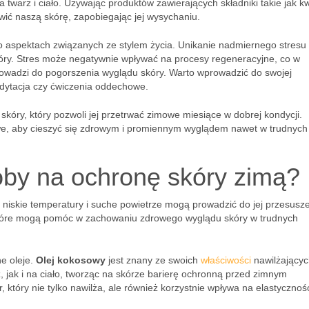
 twarz i ciało. Używając produktów zawierających składniki takie jak k
ić naszą skórę, zapobiegając jej wysychaniu.
 o aspektach związanych ze stylem życia. Unikanie nadmiernego stresu
skóry. Stres może negatywnie wpływać na procesy regeneracyjne, co w
wadzi do pogorszenia wyglądu skóry. Warto wprowadzić do swojej
edytacja czy ćwiczenia oddechowe.
kóry, który pozwoli jej przetrwać zimowe miesiące w dobrej kondycji.
zowe, aby cieszyć się zdrowym i promiennym wyglądem nawet w trudnych
by na ochronę skóry zimą?
niskie temperatury i suche powietrze mogą prowadzić do jej przesusze
które mogą pomóc w zachowaniu zdrowego wyglądu skóry w trudnych
e oleje.
Olej kokosowy
jest znany ze swoich
właściwości
nawilżającyc
jak i na ciało, tworząc na skórze barierę ochronną przed zimnym
, który nie tylko nawilża, ale również korzystnie wpływa na elastycznoś