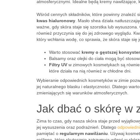
atmosferycznymi. Idealne będą kremy nawilżające, kt
Wśród cennych składników, które powinny znaleźć 
kwas hialuronowy
. Masło shea działa natłuszczaj
ważne, gdy skóra staje się szorstka lub wysuszona. G
również przyczynia się do jej zdrowego wyglądu. Kwa
który wchłania wodę, co sprawia, że skóra staje się 
Warto stosować
kremy o gęstszej konsysten
Balsamy oraz olejki do ciała mogą być stosow
Filtry UV
w zimowych kosmetykach są równie 
które działa na nią również w chłodne dni.
Wybieranie odpowiednich kosmetyków w zimie pozwal
jej naturalnego blasku i elastyczności. Dlatego wa
zmieniających się warunków atmosferycznych.
Jak dbać o skórę w 
Zima to czas, gdy nasza skóra staje przed wyjątko
jej wysuszenia oraz podrażnień. Dlatego
odpowiedni
pamiętać o
regularnym nawilżaniu
. Używaj kosmety
roślinne, które skutecznie zatrzymują wilgoć w skórz