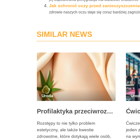
Jak ochronić oczy przed zanieczyszczeni
zdrowie naszych oczu staje się coraz bardziej zagro
SIMILAR NEWS
Uroda
Uro
Profilaktyka przeciwrozstępowa: jak dbać o skórę skutecznie?
Rozstępy to nie tylko problem
Ćwicze
estetyczny, ale także kwestie
jeden 
zdrowotne, które dotykają wiele osób,
na wymo