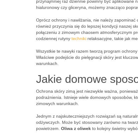
przynajmniej raz dziennie powinny być aplikowane na
hialuronowy czy gliceryna, możemy znacząco popraw
Oprócz ochrony i nawilżania, nie należy zapominać
również przyczynia się do lepszej kondycji naszej 
połączeniu z zimowym chaosem atmosferycznym pro
codziennej rutyny
techniki
relaksacyjne, takie jak m
Wszystkie te nawyki razem tworzą program ochrony s
Właściwe podejście do pielęgnacji skóry jest kluc
warunkach.
Jakie domowe sposo
Ochrona skóry zimą jest niezwykle ważna, ponieważ 
podrażnienia. Istnieje wiele domowych sposobów, 
zimowych warunkach.
Jednym z najskuteczniejszych rozwiązań są naturaln
odżywczych. Może być stosowany zarówno na twarz, 
powietrzem.
Oliwa z oliwek
to kolejny świetny wybór