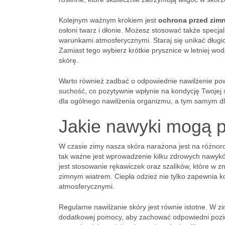
Kolejnym ważnym krokiem jest
ochrona przed zim
osłoni twarz i dłonie. Możesz stosować także specja
warunkami atmosferycznymi. Staraj się unikać długic
Zamiast tego wybierz krótkie prysznice w letniej wo
skórę.
Warto również zadbać o odpowiednie nawilżenie po
suchość, co pozytywnie wpłynie na kondycję Twojej s
dla ogólnego nawilżenia organizmu, a tym samym dla
Jakie nawyki mogą 
W czasie zimy nasza skóra narażona jest na różnoro
tak ważne jest wprowadzenie kilku zdrowych nawykó
jest stosowanie rękawiczek oraz szalików, które w zn
zimnym wiatrem. Ciepła odzież nie tylko zapewnia k
atmosferycznymi.
Regularne nawilżanie skóry jest równie istotne. W z
dodatkowej pomocy, aby zachować odpowiedni poziom