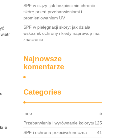
SPF w ciąży: jak bezpiecznie chronić
e
skórę przed przebarwieniami i
promieniowaniem UV
SPF w pielęgnacji skóry: jak działa
być
wskaźnik ochrony i kiedy naprawdę ma
 wiatr
znaczenie
h
Najnowsze
komentarze
Categories
ie
Inne
5
Przebarwienia i wyrównanie kolorytu
125
ki o
SPF i ochrona przeciwsłoneczna
41