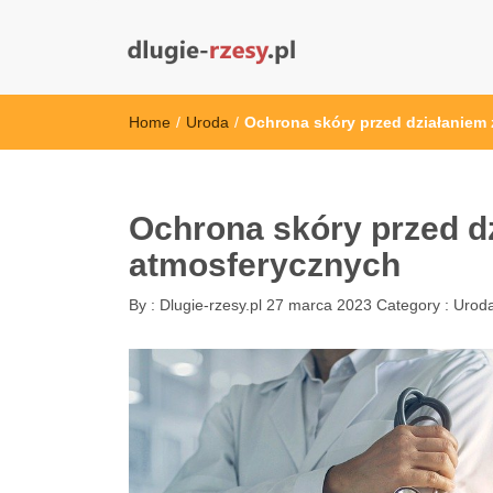
dlugie-rzesy.pl
Home
/
Uroda
/
Ochrona skóry przed działanie
Ochrona skóry przed 
atmosferycznych
By :
Dlugie-rzesy.pl
27 marca 2023
Category :
Urod