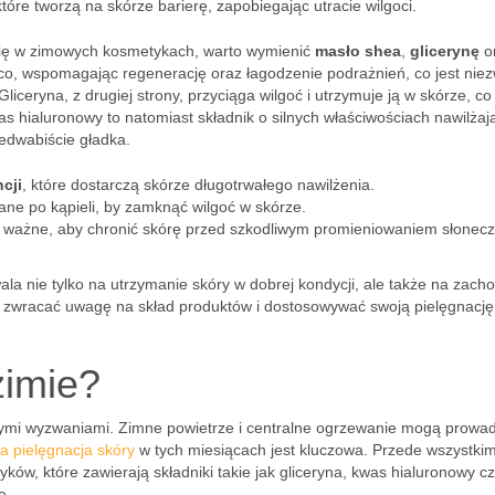
óre tworzą na skórze barierę, zapobiegając utracie wilgoci.
się w zimowych kosmetykach, warto wymienić
masło shea
,
glicerynę
o
ąco, wspomagając regenerację oraz łagodzenie podrażnień, co jest nie
liceryna, z drugiej strony, przyciąga wilgoć i utrzymuje ją w skórze, co
s hialuronowy to natomiast składnik o silnych właściwościach nawilżaj
jedwabiście gładka.
cji
, które dostarczą skórze długotrwałego nawilżenia.
ane po kąpieli, by zamknąć wilgoć w skórze.
ważne, aby chronić skórę przed szkodliwym promieniowaniem słonec
a nie tylko na utrzymanie skóry w dobrej kondycji, ale także na zach
rto zwracać uwagę na skład produktów i dostosowywać swoją pielęgnację
zimie?
wymi wyzwaniami. Zimne powietrze i centralne ogrzewanie mogą prowad
a pielęgnacja skóry
w tych miesiącach jest kluczowa. Przede wszystki
ków, które zawierają składniki takie jak gliceryna, kwas hialuronowy cz
e.