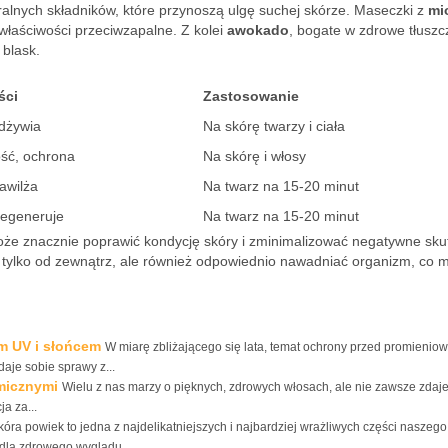
alnych składników, które przynoszą ulgę suchej skórze. Maseczki z
mi
właściwości przeciwzapalne. Z kolei
awokado
, bogate w zdrowe tłuszcz
 blask.
ści
Zastosowanie
odżywia
Na skórę twarzy i ciała
ość, ochrona
Na skórę i włosy
awilża
Na twarz na 15-20 minut
regeneruje
Na twarz na 15-20 minut
 znacznie poprawić kondycję skóry i zminimalizować negatywne skut
e tylko od zewnątrz, ale również odpowiednio nawadniać organizm, co 
m UV i słońcem
W miarę zbliżającego się lata, temat ochrony przed promienio
daje sobie sprawy z...
micznymi
Wielu z nas marzy o pięknych, zdrowych włosach, ale nie zawsze zdaj
a za...
kóra powiek to jedna z najdelikatniejszych i najbardziej wrażliwych części naszego 
dla zdrowego wyglądu...