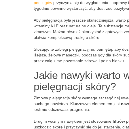
peelingów
przyczynia się do wygładzenia i poprawy 
tygodniu powinno wystarczyć, aby dostrzec pozytywn
Aby pielęgnacja była jeszcze skuteczniejsza, warto 
witaminy A i E oraz naturalne oleje. Te substancje m
zimowym. Można również skorzystać z gotowych zesta
ułatwia kompleksową troskę o skórę.
Stosując te zabiegi pielęgnacyjne, pamiętaj, aby d
lżejsze, żelowe maseczki, podczas gdy dla skóry su
przez całą zimę pozostanie zdrowa i pełna blasku.
Jakie nawyki warto 
pielęgnacji skóry?
Zimowa pielęgnacja skóry wymaga szczególnej uwagi
suchego powietrza. Kluczowym elementem jest
naw
jeśli nie odczuwasz pragnienia.
Drugim ważnym nawykiem jest stosowanie
filtrów
uszkodzić skórę i przyczynić się do jej starzenia, d