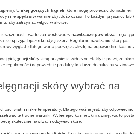
 kąpiemy.
Unikaj gorących kąpieli
, które mogą prowadzić do nadmier
wody i nie spędzaj w wannie zbyt dużo czasu. Po każdym prysznicu lub k
amu, aby zatrzymać wilgoć w skórze.
mieszczeniach, warto zainwestować w
nawilżacze powietrza
. Tego typ
 co sprzyja lepszej kondycji skóry. Regularne nawilżanie skóry jest
zdrowy wygląd, dlatego warto poświęcić chwilę na odpowiednie kosmety
 pielęgnacji skóry zimą przyniesie widoczne efekty i sprawi, że skór
 że regularność i odpowiednie produkty to klucze do sukcesu w zimowe
elęgnacji skóry wybrać na
chość, wiatr i niskie temperatury. Dlatego ważne jest, aby odpowiedni
przetrwać te trudne warunki. Wybierając kosmetyki na zimę, warto post
e będą skutecznie nawilżać i odżywiać skórę.
wrócić uwagę, są
ceramidy
i
lipidy
. Te substancje pomagają w odbudo