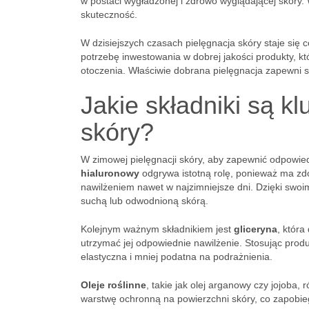
w postaci wygładzonej i zdrowo wyglądającej skóry. 
skuteczność.
W dzisiejszych czasach pielęgnacja skóry staje się 
potrzebę inwestowania w dobrej jakości produkty, kt
otoczenia. Właściwie dobrana pielęgnacja zapewni s
Jakie składniki są k
skóry?
W zimowej pielęgnacji skóry, aby zapewnić odpowied
hialuronowy
odgrywa istotną rolę, ponieważ ma zd
nawilżeniem nawet w najzimniejsze dni. Dzięki swoi
suchą lub odwodnioną skórą.
Kolejnym ważnym składnikiem jest
gliceryna
, która
utrzymać jej odpowiednie nawilżenie. Stosując produ
elastyczna i mniej podatna na podrażnienia.
Oleje roślinne
, takie jak olej arganowy czy jojoba,
warstwę ochronną na powierzchni skóry, co zapobie