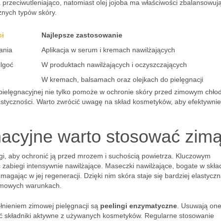
ła przeciwutleniająco, natomiast olej jojoba ma właściwości zbalansowuj
żnych typów skóry.
ci
Najlepsze zastosowanie
ania
Aplikacja w serum i kremach nawilżających
ilgoć
W produktach nawilżających i oczyszczających
W kremach, balsamach oraz olejkach do pielęgnacji
 pielęgnacyjnej nie tylko pomoże w ochronie skóry przed zimowym chło
elastyczności. Warto zwrócić uwagę na skład kosmetyków, aby efektywni
gnacyjne warto stosować zim
i, aby ochronić ją przed mrozem i suchością powietrza. Kluczowym
zabiegi intensywnie nawilżające. Maseczki nawilżające, bogate w skład
agając w jej regeneracji. Dzięki nim skóra staje się bardziej elastyczn
zimowych warunkach.
nieniem zimowej pielęgnacji są
peelingi enzymatyczne
. Usuwają on
ać składniki aktywne z używanych kosmetyków. Regularne stosowanie