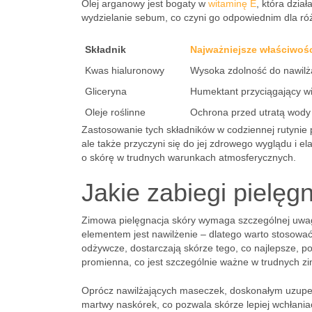
Olej arganowy jest bogaty w
witaminę E
, która dzia
wydzielanie sebum, co czyni go odpowiednim dla ró
Składnik
Najważniejsze właściwoś
Kwas hialuronowy
Wysoka zdolność do nawilż
Gliceryna
Humektant przyciągający w
Oleje roślinne
Ochrona przed utratą wody
Zastosowanie tych składników w codziennej rutynie
ale także przyczyni się do jej zdrowego wyglądu i 
o skórę w trudnych warunkach atmosferycznych.
Jakie zabiegi pielę
Zimowa pielęgnacja skóry wymaga szczególnej uwag
elementem jest nawilżenie – dlatego warto stosować 
odżywcze, dostarczają skórze tego, co najlepsze, pom
promienna, co jest szczególnie ważne w trudnych 
Oprócz nawilżających maseczek, doskonałym uzupeł
martwy naskórek, co pozwala skórze lepiej wchłani