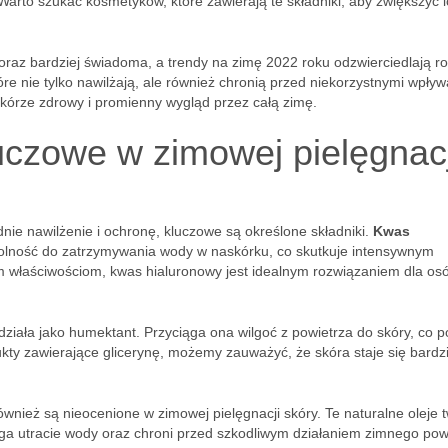
Warto szukać kosmetyków, które zawierają te składniki, aby zwiększyć 
coraz bardziej świadoma, a trendy na zimę 2022 roku odzwierciedlają r
óre nie tylko nawilżają, ale również chronią przed niekorzystnymi wpły
kórze zdrowy i promienny wygląd przez całą zimę.
luczowe w zimowej pielęgnacj
nie nawilżenie i ochronę, kluczowe są określone składniki.
Kwas
olność do zatrzymywania wody w naskórku, co skutkuje intensywnym
m właściwościom, kwas hialuronowy jest idealnym rozwiązaniem dla os
 działa jako humektant. Przyciąga ona wilgoć z powietrza do skóry, co
kty zawierające glicerynę, możemy zauważyć, że skóra staje się bardzi
 również są nieocenione w zimowej pielęgnacji skóry. Te naturalne oleje 
ga utracie wody oraz chroni przed szkodliwym działaniem zimnego pow