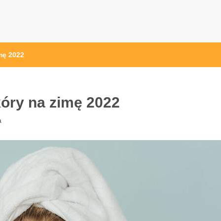
mę 2022
kóry na zimę 2022
a