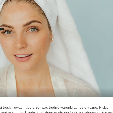
 troski i uwagi, aby przetrwać trudne warunki atmosferyczne. Niskie
wpływać na jej kondycję, dlatego warto postawić na odpowiednie nawil