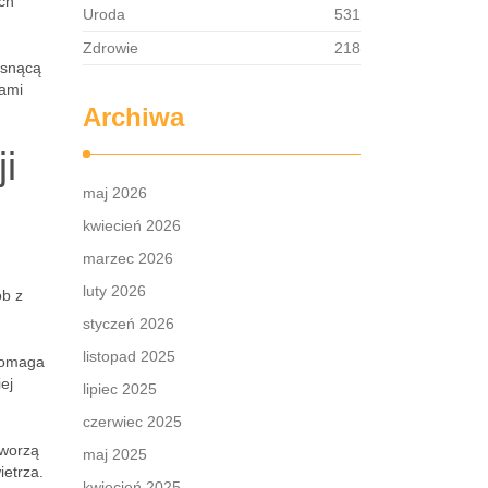
ich
Uroda
531
Zdrowie
218
osnącą
wami
Archiwa
i
maj 2026
kwiecień 2026
marzec 2026
luty 2026
ób z
styczeń 2026
listopad 2025
 pomaga
ej
lipiec 2025
czerwiec 2025
tworzą
maj 2025
ietrza.
kwiecień 2025