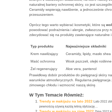
naturalnej bariery ochronnej skóry, co jest szczegó
Ceramidy wspierają nawilżenie, a jednocześnie chr
przesuszeniem.
Oprócz tego warto wybierać kosmetyki, które są
wol
powodować podrażnienia i alergie, zwłaszcza przy nis
zdecydować się na produkty zawierające naturalne i o
Typ produktu
Najważniejsze składniki
Krem nawilżający
Ceramidy, lipidy, masło shea
Maść ochronna
Wosk pszczeli, olejki roślinne
Żel regenerujący
Aloe vera, pantenol
Prawidłowy dobór produktów do pielęgnacji skóry na
warunków atmosferycznych. Regularna pielęgnacja
zimowego chłodu i wzmocnić naszą skórę.
W Tym Temacie Również:
Trendy w makijażu na lato 2022
Lato 2022 zbl
pewnością ożywią każdą letnią stylizację....
Trendy w makijażu na zimę 2022
Zima 2022 to