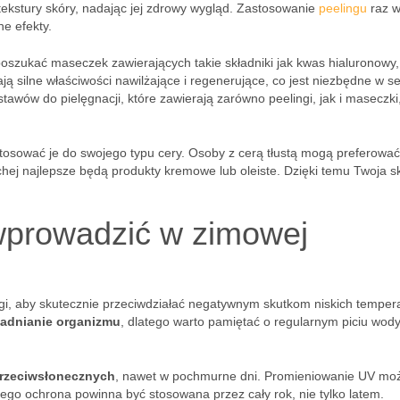
tekstury skóry, nadając jej zdrowy wygląd. Zastosowanie
peelingu
raz 
e efekty.
poszukać maseczek zawierających takie składniki jak kwas hialuronowy,
ają silne właściwości nawilżające i regenerujące, co jest niezbędne w s
wów do pielęgnacji, które zawierają zarówno peelingi, jak i maseczki
ostosować je do swojego typu cery. Osoby z cerą tłustą mogą preferować
chej najlepsze będą produkty kremowe lub oleiste. Dzięki temu Twoja s
wprowadzić w zimowej
, aby skutecznie przeciwdziałać negatywnym skutkom niskich tempera
adnianie organizmu
, dlatego warto pamiętać o regularnym piciu wod
 przeciwsłonecznych
, nawet w pochmurne dni. Promieniowanie UV mo
latego ochrona powinna być stosowana przez cały rok, nie tylko latem.