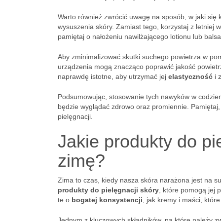
Warto również zwrócić uwagę na sposób, w jaki się
wysuszenia skóry. Zamiast tego, korzystaj z letniej 
pamiętaj o nałożeniu nawilżającego lotionu lub bals
Aby zminimalizować skutki suchego powietrza w po
urządzenia mogą znacząco poprawić jakość powietrza,
naprawdę istotne, aby utrzymać jej
elastyczność
i 
Podsumowując, stosowanie tych nawyków w codziennej
będzie wyglądać zdrowo oraz promiennie. Pamiętaj,
pielęgnacji.
Jakie produkty do pi
zimę?
Zima to czas, kiedy nasza skóra narażona jest na su
produkty do pielęgnacji skóry
, które pomogą jej 
te o
bogatej konsystencji
, jak kremy i maści, któr
Jednym z kluczowych składników, na które należy z