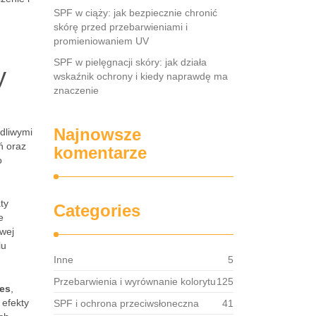
SPF w ciąży: jak bezpiecznie chronić
skórę przed przebarwieniami i
promieniowaniem UV
SPF w pielęgnacji skóry: jak działa
y
wskaźnik ochrony i kiedy naprawdę ma
znaczenie
Najnowsze
dliwymi
ń oraz
komentarze
o
ty
Categories
e
owej
iu
Inne
5
Przebarwienia i wyrównanie kolorytu
125
oes
,
 efekty
SPF i ochrona przeciwsłoneczna
41