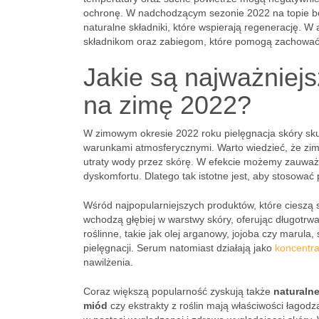
ochronę. W nadchodzącym sezonie 2022 na topie bę
naturalne składniki, które wspierają regenerację. W
składnikom oraz zabiegom, które pomogą zachować 
Jakie są najważniejs
na zimę 2022?
W zimowym okresie 2022 roku pielęgnacja skóry skup
warunkami atmosferycznymi. Warto wiedzieć, że zim
utraty wody przez skórę. W efekcie możemy zauważy
dyskomfortu. Dlatego tak istotne jest, aby stosować
Wśród najpopularniejszych produktów, które cieszą 
wchodzą głębiej w warstwy skóry, oferując długotrwa
roślinne, takie jak olej arganowy, jojoba czy marula
pielęgnacji. Serum natomiast działają jako
koncentra
nawilżenia.
Coraz większą popularność zyskują także
naturalne
miód
czy ekstrakty z roślin mają właściwości łagodz