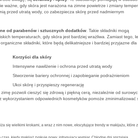
lnie ważne, gdy skóra jest narażona na zimne powietrze i zmiany temper
onią przed utratą wody, co zabezpiecza skórę przed nadmiernym
ne od parabenów
i
sztucznych dodatków
. Takie składniki mogą
kich temperaturach, gdy skóra jest bardziej wrażliwa. Zamiast tego, le
rganiczne składniki, które będą delikatniejsze i bardziej przyjazne dla 
Korzyści dla skóry
Intensywne nawilżenie i ochrona przed utratą wody
Stworzenie bariery ochronnej i zapobieganie podrażnieniom
Ukoi skórę i przyspieszy regenerację
 zimę pozwoli cieszyć się zdrową i piękną cerą, niezależnie od surowy
 z wykorzystaniem odpowiednich kosmetyków pomoże zminimalizować s
iża się wielkimi krokami, a wraz z nim nowe, ekscytujące trendy w makijażu, które z
 czas, kiedy makijaż zyskuje nowy, intrygujący wymiar. Chłodne dni sprzyjają