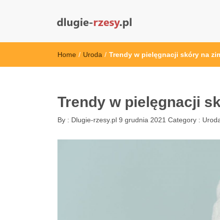
dlugie-rzesy.pl
Home
/
Uroda
/
Trendy w pielęgnacji skóry na zi
Trendy w pielęgnacji s
By :
Dlugie-rzesy.pl
9 grudnia 2021
Category :
Urod