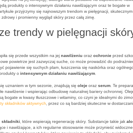
dą produkty o intensywnym działaniu nawilżającym oraz te bogate w
 artykule przyjrzymy się najnowszym trendom w pielęgnacji, skutecznym
zdrowy i promienny wygląd skóry przez całą zimę.
ze trendy w pielęgnacji skór
iła się przede wszystkim na jej
nawilżeniu
oraz
ochronie
przed szko
owe powietrze jest zazwyczaj suche, co może prowadzić do podrażnie
ć pojawienie się suchych plam, łuszczenia się naskórka oraz ogólneg
 produkty o
intensywnym działaniu nawilżającym
.
się uznaniem w tym sezonie, znajdują się
oleje
oraz
serum
. Te prepara
łe nawilżenie i wspierając odbudowę naturalnej bariery ochronnej. Olej
, są bogate w kwasy tłuszczowe i witaminy, co czyni je idealnymi do zim
ty składników aktywnych
, przez co są bardziej skuteczne w dostarczan
 składniki
, które wspierają regenerację skóry. Substancje takie jak
al
ące i nawilżające, a ich regularne stosowanie może przynieść widoczne