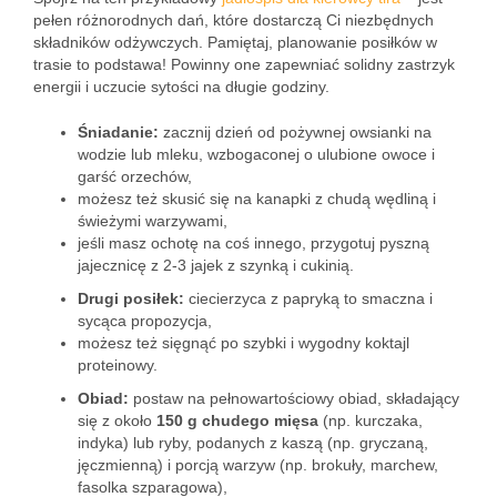
pełen różnorodnych dań, które dostarczą Ci niezbędnych
składników odżywczych. Pamiętaj, planowanie posiłków w
trasie to podstawa! Powinny one zapewniać solidny zastrzyk
energii i uczucie sytości na długie godziny.
Śniadanie:
zacznij dzień od pożywnej owsianki na
wodzie lub mleku, wzbogaconej o ulubione owoce i
garść orzechów,
możesz też skusić się na kanapki z chudą wędliną i
świeżymi warzywami,
jeśli masz ochotę na coś innego, przygotuj pyszną
jajecznicę z 2-3 jajek z szynką i cukinią.
Drugi posiłek:
ciecierzyca z papryką to smaczna i
sycąca propozycja,
możesz też sięgnąć po szybki i wygodny koktajl
proteinowy.
Obiad:
postaw na pełnowartościowy obiad, składający
się z około
150 g chudego mięsa
(np. kurczaka,
indyka) lub ryby, podanych z kaszą (np. gryczaną,
jęczmienną) i porcją warzyw (np. brokuły, marchew,
fasolka szparagowa),