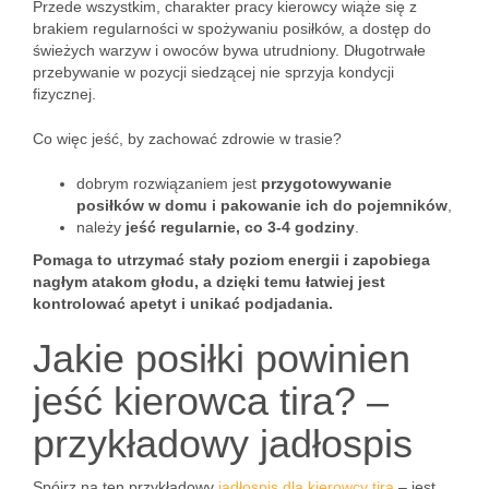
Przede wszystkim, charakter pracy kierowcy wiąże się z
brakiem regularności w spożywaniu posiłków, a dostęp do
świeżych warzyw i owoców bywa utrudniony. Długotrwałe
przebywanie w pozycji siedzącej nie sprzyja kondycji
fizycznej.
Co więc jeść, by zachować zdrowie w trasie?
dobrym rozwiązaniem jest
przygotowywanie
posiłków w domu i pakowanie ich do pojemników
,
należy
jeść regularnie, co 3-4 godziny
.
Pomaga to utrzymać stały poziom energii i zapobiega
nagłym atakom głodu, a dzięki temu łatwiej jest
kontrolować apetyt i unikać podjadania.
Jakie posiłki powinien
jeść kierowca tira? –
przykładowy jadłospis
Spójrz na ten przykładowy
jadłospis dla kierowcy tira
– jest