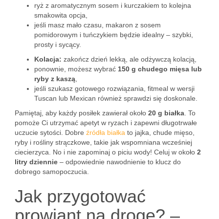
ryż z aromatycznym sosem i kurczakiem to kolejna
smakowita opcja,
jeśli masz mało czasu, makaron z sosem
pomidorowym i tuńczykiem będzie idealny – szybki,
prosty i sycący.
Kolacja:
zakończ dzień lekką, ale odżywczą kolacją,
ponownie, możesz wybrać
150 g chudego mięsa lub
ryby z kaszą
,
jeśli szukasz gotowego rozwiązania, fitmeal w wersji
Tuscan lub Mexican również sprawdzi się doskonale.
Pamiętaj, aby każdy posiłek zawierał około
20 g białka
. To
pomoże Ci utrzymać apetyt w ryzach i zapewni długotrwałe
uczucie sytości. Dobre
źródła białka
to jajka, chude mięso,
ryby i rośliny strączkowe, takie jak wspomniana wcześniej
ciecierzyca. No i nie zapominaj o piciu wody! Celuj w około
2
litry dziennie
– odpowiednie nawodnienie to klucz do
dobrego samopoczucia.
Jak przygotować
prowiant na drogę? –