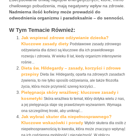
chwilowego pobudzenia, mają negatywny wpływ na zdrowie.
Nadmierna ilość kofeiny może prowadzić do
odwodnienia organizmu i paradoksalnie – do senności.
W Tym Temacie Również:
Jak wspierać zdrowe odżywianie dziecka?
Kluczowe zasady diety
Podstawowe zasady zdrowego
odżywiania dla dzieci są kluczowe dla ich prawidłowego
rozwoju i zdrowia. W wieku 8 lat, kiedy organizm intensywnie
rośnie...
Dieta św. Hildegardy – zasady, korzyści i zdrowe
przepisy
Dieta św. Hildegardy, oparta na zdrowych zasadach
żywienia, to nie tylko sposób odżywiania, ale także filozofia
życia, która może przynieść szereg korzyści...
Pielęgnacja skóry wrażliwej: kluczowe zasady i
kosmetyki
Skóra wrażliwa to temat, który dotyka wielu z nas,
a jej pielęgnacja staje się prawdziwym wyzwaniem. Wymaga
ona szczególnej troski, aby uniknąć...
Jak wybrać skuter dla niepełnosprawnego?
Kluczowe wskazówki i porady
Wybór skutera dla osób z
niepełnosprawnością to kwestia, która może znacząco wpłynąć
na ich codzienną mobilność i niezależność. W obliczu