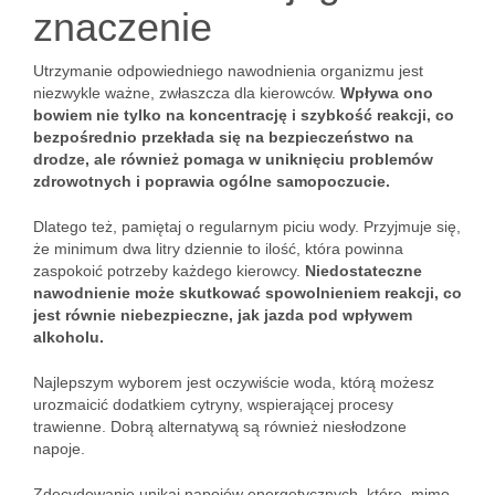
znaczenie
Utrzymanie odpowiedniego nawodnienia organizmu jest
niezwykle ważne, zwłaszcza dla kierowców.
Wpływa ono
bowiem nie tylko na koncentrację i szybkość reakcji, co
bezpośrednio przekłada się na bezpieczeństwo na
drodze, ale również pomaga w uniknięciu problemów
zdrowotnych i poprawia ogólne samopoczucie.
Dlatego też, pamiętaj o regularnym piciu wody. Przyjmuje się,
że minimum dwa litry dziennie to ilość, która powinna
zaspokoić potrzeby każdego kierowcy.
Niedostateczne
nawodnienie może skutkować spowolnieniem reakcji, co
jest równie niebezpieczne, jak jazda pod wpływem
alkoholu.
Najlepszym wyborem jest oczywiście woda, którą możesz
urozmaicić dodatkiem cytryny, wspierającej procesy
trawienne. Dobrą alternatywą są również niesłodzone
napoje.
Zdecydowanie unikaj napojów energetycznych, które, mimo