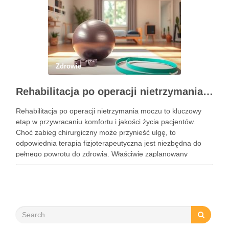
Zdrowie
Rehabilitacja po operacji nietrzymania moczu – kluczowe informacje i ćwiczenia
Rehabilitacja po operacji nietrzymania moczu to kluczowy
etap w przywracaniu komfortu i jakości życia pacjentów.
Choć zabieg chirurgiczny może przynieść ulgę, to
odpowiednia terapia fizjoterapeutyczna jest niezbędna do
pełnego powrotu do zdrowia. Właściwie zaplanowany
program rehabilitacji, obejmujący intensywne ćwiczenia oraz
mobilizację blizny, może znacznie zwiększyć szanse na
odzyskanie kontroli nad …