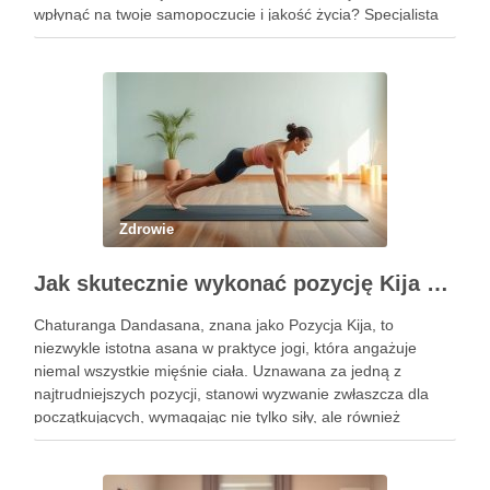
wpłynąć na twoje samopoczucie i jakość życia? Specjalista
ten zajmuje się diagnostyką i profilaktyką chorób jamy ustnej,
a …
Zdrowie
Jak skutecznie wykonać pozycję Kija w jodze? Przewodnik krok po kroku
Chaturanga Dandasana, znana jako Pozycja Kija, to
niezwykle istotna asana w praktyce jogi, która angażuje
niemal wszystkie mięśnie ciała. Uznawana za jedną z
najtrudniejszych pozycji, stanowi wyzwanie zwłaszcza dla
początkujących, wymagając nie tylko siły, ale również
precyzyjnego ustawienia ciała. Właściwe wykonanie tej
pozycji może przynieść liczne korzyści zdrowotne, w tym …