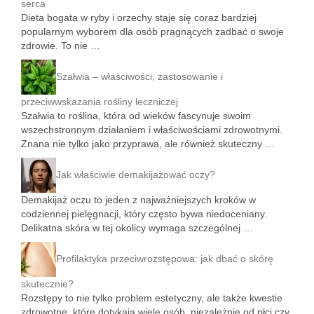
serca
Dieta bogata w ryby i orzechy staje się coraz bardziej
popularnym wyborem dla osób pragnących zadbać o swoje
zdrowie. To nie …
Szałwia – właściwości, zastosowanie i
przeciwwskazania rośliny leczniczej
Szałwia to roślina, która od wieków fascynuje swoim
wszechstronnym działaniem i właściwościami zdrowotnymi.
Znana nie tylko jako przyprawa, ale również skuteczny …
Jak właściwie demakijażować oczy?
Demakijaż oczu to jeden z najważniejszych kroków w
codziennej pielęgnacji, który często bywa niedoceniany.
Delikatna skóra w tej okolicy wymaga szczególnej …
Profilaktyka przeciwrozstępowa: jak dbać o skórę
skutecznie?
Rozstępy to nie tylko problem estetyczny, ale także kwestie
zdrowotne, które dotykają wiele osób, niezależnie od płci czy