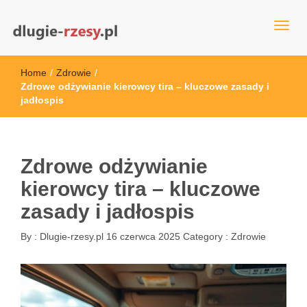
dlugie-rzesy.pl
Home
/
Zdrowie
/
Zdrowe odżywianie kierowcy tira – kluczowe zasady i
jadłospis
Zdrowe odżywianie
kierowcy tira – kluczowe
zasady i jadłospis
By :
Dlugie-rzesy.pl
16 czerwca 2025
Category :
Zdrowie