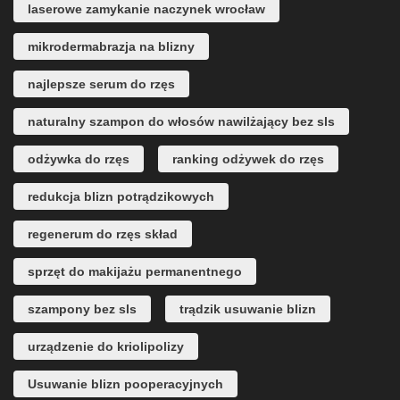
laserowe zamykanie naczynek wrocław
mikrodermabrazja na blizny
najlepsze serum do rzęs
naturalny szampon do włosów nawilżający bez sls
odżywka do rzęs
ranking odżywek do rzęs
redukcja blizn potrądzikowych
regenerum do rzęs skład
sprzęt do makijażu permanentnego
szampony bez sls
trądzik usuwanie blizn
urządzenie do kriolipolizy
Usuwanie blizn pooperacyjnych