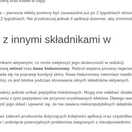
cerą oraz kobiet w ciąży.
 – pierwsze efekty powinny być zauważalne już po 2 tygodniach stoso
 tygodniach. Nie przekraczaj jednak 4 aplikacji dziennie, aby zminima
 z innymi składnikami w
nikami aktywnymi, co może zwiększyć jego skuteczność w redukcji
nowią
retinol
oraz
kwas hialuronowy
. Retinol wspiera procesy regene
łada się na poprawę kondycji skóry. Kwas hialuronowy natomiast nawilż
y, co jest istotne podczas stosowania silnych składników aktywnych.
 należy jednak unikać peptydów miedziowych. Mogą one osłabiać działa
zeniu z tymi peptydami nie przynosi oczekiwanych efektów. Dlatego war
 jego skład i upewnić się, że nie zawiera niekompatybilnych składnik
ać zaleceń producenta dotyczących kolejności aplikacji oraz częstotliw
w i uniknięcie potencjalnych problemów związanych z nieodpowiednimi