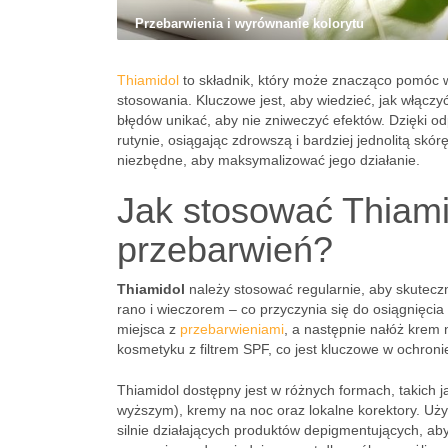
Przebarwienia i wyrównanie kolorytu
Thiamidol
to składnik, który może znacząco pomóc 
stosowania. Kluczowe jest, aby wiedzieć, jak włączy
błędów unikać, aby nie zniweczyć efektów. Dzięki
rutynie, osiągając zdrowszą i bardziej jednolitą skór
niezbędne, aby maksymalizować jego działanie.
Jak stosować Thiami
przebarwień?
Thiamidol
należy stosować regularnie, aby skuteczn
rano i wieczorem – co przyczynia się do osiągnięci
miejsca z
przebarwieniami
, a następnie nałóż krem 
kosmetyku z filtrem SPF, co jest kluczowe w ochro
Thiamidol dostępny jest w różnych formach, takich 
wyższym), kremy na noc oraz lokalne korektory. Uż
silnie działających produktów depigmentujących, aby