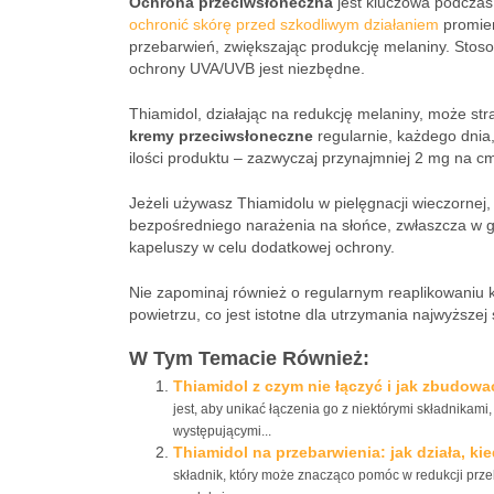
Ochrona przeciwsłoneczna
jest kluczowa podczas
ochronić skórę przed szkodliwym działaniem
promien
przebarwień, zwiększając produkcję melaniny. Stos
ochrony UVA/UVB jest niezbędne.
Thiamidol, działając na redukcję melaniny, może str
kremy przeciwsłoneczne
regularnie, każdego dnia
ilości produktu – zazwyczaj przynajmniej 2 mg na c
Jeżeli używasz Thiamidolu w pielęgnacji wieczornej
bezpośredniego narażenia na słońce, zwłaszcza w g
kapeluszy w celu dodatkowej ochrony.
Nie zapominaj również o regularnym reaplikowaniu 
powietrzu, co jest istotne dla utrzymania najwyższe
W Tym Temacie Również:
Thiamidol z czym nie łączyć i jak zbudow
jest, aby unikać łączenia go z niektórymi składnikam
występującymi...
Thiamidol na przebarwienia: jak działa, ki
składnik, który może znacząco pomóc w redukcji przeba