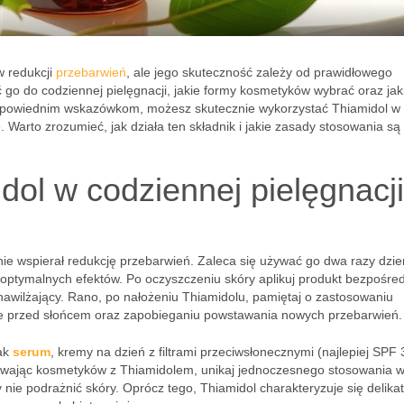
w redukcji
przebarwień
, ale jego skuteczność zależy od prawidłowego
ć go do codziennej pielęgnacji, jakie formy kosmetyków wybrać oraz jak
 odpowiednim wskazówkom, możesz skutecznie wykorzystać Thiamidol w 
ę. Warto zrozumieć, jak działa ten składnik i jakie zasady stosowania są
dol w codziennej pielęgnacji
ie wspierał redukcję przebarwień. Zaleca się używać go dwa razy dzie
a optymalnych efektów. Po oczyszczeniu skóry aplikuj produkt bezpośre
nawilżający. Rano, po nałożeniu Thiamidolu, pamiętaj o zastosowaniu
nie przed słońcem oraz zapobieganiu powstawania nowych przebarwień.
jak
serum
, kremy na dzień z filtrami przeciwsłonecznymi (najlepiej SPF 
ywając kosmetyków z Thiamidolem, unikaj jednoczesnego stosowania w
 nie podrażnić skóry. Oprócz tego, Thiamidol charakteryzuje się delika