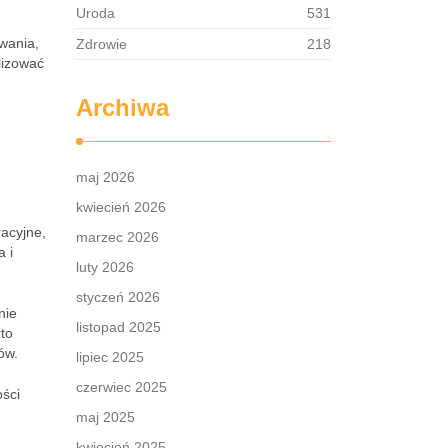
Uroda
531
wania,
Zdrowie
218
lizować
Archiwa
maj 2026
kwiecień 2026
racyjne,
marzec 2026
a i
luty 2026
styczeń 2026
nie
listopad 2025
to
ów.
lipiec 2025
czerwiec 2025
ości
maj 2025
kwiecień 2025