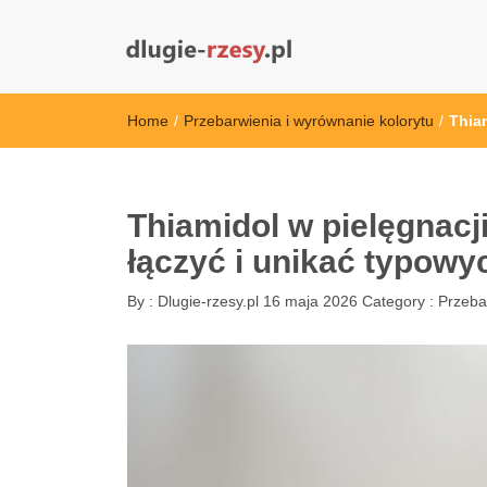
dlugie-rzesy.pl
Home
/
Przebarwienia i wyrównanie kolorytu
/
Thia
Thiamidol w pielęgnacj
łączyć i unikać typowy
By :
Dlugie-rzesy.pl
16 maja 2026
Category :
Przeba