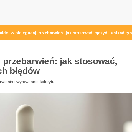
midol w pielęgnacji przebarwień: jak stosować, łączyć i unikać t
i przebarwień: jak stosować,
ch błędów
rwienia i wyrównanie kolorytu