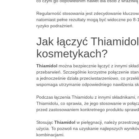
co czyni go odpowiednim nawet dla osób z wrażliwą 
Regularność stosowania jest zdecydowanie kluczowa
natomiast pełne rezultaty mogą być widoczne po 8-12
ryzyko podrażnień.
Jak łączyć Thiamidol
kosmetykach?
Thiamidol
można bezpiecznie łączyć z innymi skład
przebarwień. Szczególnie korzystne połączenie sta
a jednocześnie działa przeciwstarzeniowo, co przek
wspomaga utrzymanie odpowiedniego nawilżenia skór
Podczas łączenia Thiamidolu z innymi składnikami,
Thiamidolu, co sprawia, że jego stosowanie w połąc
przed zastosowaniem konkretnego produktu sprawdzić
Stosując
Thiamidol
w pielęgnacji, należy przestrzeg
użycia. To pozwoli na uzyskanie najlepszych wynikó
kombinacjami.