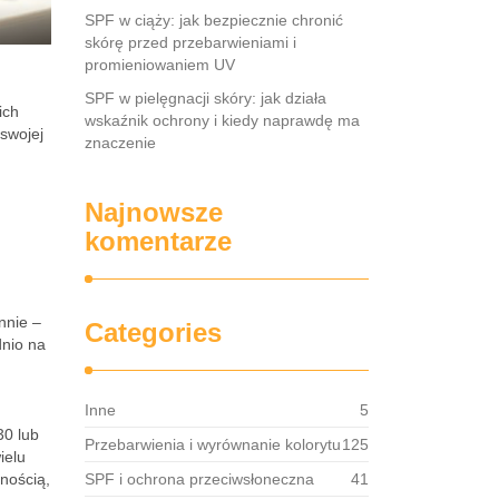
SPF w ciąży: jak bezpiecznie chronić
skórę przed przebarwieniami i
promieniowaniem UV
SPF w pielęgnacji skóry: jak działa
ich
wskaźnik ochrony i kiedy naprawdę ma
swojej
znaczenie
Najnowsze
komentarze
nnie –
Categories
dnio na
Inne
5
30 lub
Przebarwienia i wyrównanie kolorytu
125
ielu
tnością,
SPF i ochrona przeciwsłoneczna
41