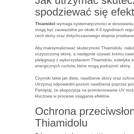
Jak utrzymać skutec
spodziewać się efek
Thiamidol
wymaga systematyczności w stosowaniu, 
mogą być zauważalne po około 4-6 tygodniach regul
cech skóry oraz dotychczasowego stopnia przebarw
Aby maksymalizować skuteczność Thiamidolu, należ
oczyszczoną skórę, a następnie używać kremu nawil
pielęgnacji z wykorzystaniem Thiamidolu, estetyka 
energicznych ruchów, które mogą podrażnić skórę.
Czynniki takie jak dieta, nawilżenie skóry oraz oc
Utrzymuj odpowiedni poziom nawilżenia poprzez pici
Pamiętaj, że ekspozycja na promieniowanie UV może
kluczowa w procesie osiągania efektów.
Ochrona przeciwsło
Thiamidolu