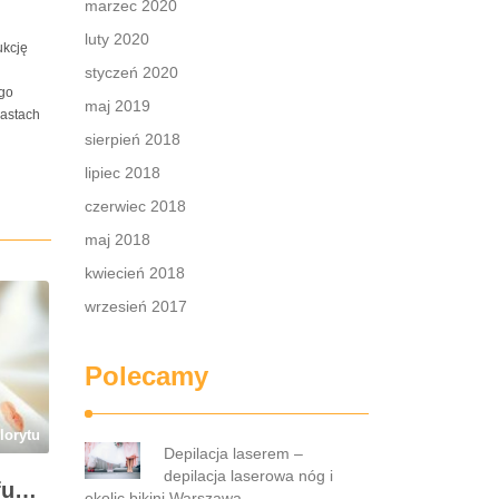
marzec 2020
h
luty 2020
ukcję
styczeń 2020
go
maj 2019
iastach
sierpień 2018
lipiec 2018
czerwiec 2018
maj 2018
kwiecień 2018
wrzesień 2017
Polecamy
lorytu
Depilacja laserem –
depilacja laserowa nóg i
Przebarwienia po perfumach na ubraniach i skórze: przyczyny, usuwanie i zapobieganie błędom
okolic bikini Warszawa