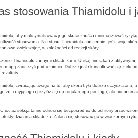
s stosowania Thiamidolu i 
midolu, aby maksymalizować jego skuteczność i minimalizować ryzyko
liwość stosowania. Nie stosuj Thiamidolu codziennie, jeśli twoja skóra
topniowo zwiększając, w zależności od reakcji skóry.
enie Thiamidolu z innymi składnikami. Unikaj mieszkań z aktywnymi
tóre mogą zaostrzyć podrażnienia. Dobrze jest skonsultować się z eksp
rezultaty.
amidolu, zwracając uwagę na to, aby skóra była dobrze oczyszczona, a
o żelu myjącego i przyłóż się do regularnego peelingu, ale nie przesa
Chociaż sekcja ta nie odnosi się bezpośrednio do ochrony przeciwsłon
efekty działania składnika. Zaleca się stosować go w wieczornym rytu