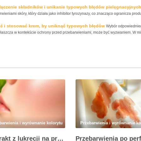
, łączenie składników i unikanie typowych błędów pielęgnacyjnyc
wieniami skóry, który działa jako inhibitor tyrozynazy, co znacząco ogranicza prod
ać i stosować krem, by uniknąć typowych błędów
Wybór odpowiednie
łaszcza w kontekście ochrony przed przebarwieniami, może być wyzwaniem. W m
barwienia i wyrównanie kolorytu
Przebarwienia i wyrównanie ko
Ekstrakt z lukrecji na przebarwienia: jak działa i kiedy warto go stosować w pielęgnacji skóry