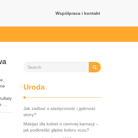
Współpraca i kontakt
wa
ie,
Uroda
jne
ultaty
ie …
Jak zadbać o elastyczność i jędrność
skóry?
.
Makijaż dla kobiet o ciemnej karnacji –
jak podkreślić głębie koloru oczu?