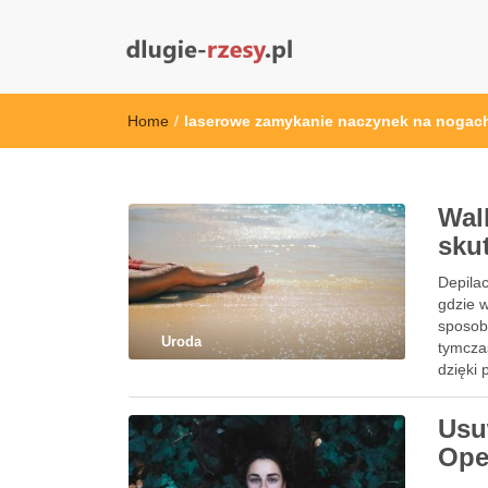
dlugie-rzesy.pl
Home
/
laserowe zamykanie naczynek na nogac
Wal
sku
Depilac
gdzie 
sposob
Uroda
tymcza
dzięki 
Usu
Ope