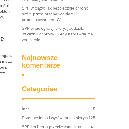
eślić
SPF w ciąży: jak bezpiecznie chronić
ektu i
skórę przed przebarwieniami i
ad,
promieniowaniem UV
SPF w pielęgnacji skóry: jak działa
wskaźnik ochrony i kiedy naprawdę ma
ie
znaczenie
zmagasz
Najnowsze
ra może
komentarze
ogii,
zez
Categories
Inne
5
Przebarwienia i wyrównanie kolorytu
125
SPF i ochrona przeciwsłoneczna
41