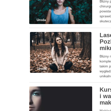
Blizny
chirurg
powsta
sprawić
Uroda
skutec
Las
Poz
mik
Blizny
komple
takim 
Uroda
wygładz
unikal
Kur
i w
mak
Makija