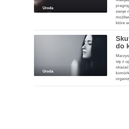
pragną
Uroda
swoje n
możliw
które 
Sku
do 
Marzys
się z u
okazać 
Uroda
komórki
organi