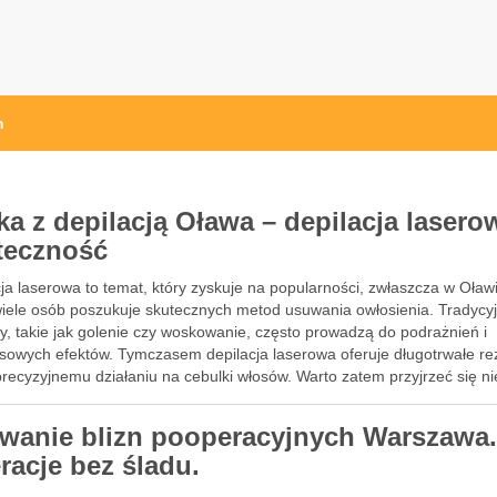
h
ka z depilacją Oława – depilacja lasero
teczność
ja laserowa to temat, który zyskuje na popularności, zwłaszcza w Oław
wiele osób poszukuje skutecznych metod usuwania owłosienia. Tradycy
y, takie jak golenie czy woskowanie, często prowadzą do podrażnień i
sowych efektów. Tymczasem depilacja laserowa oferuje długotrwałe rez
precyzyjnemu działaniu na cebulki włosów. Warto zatem przyjrzeć się n
wanie blizn pooperacyjnych Warszawa
racje bez śladu.