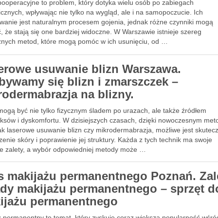
 pooperacyjne to problem, który dotyka wielu osób po zabiegach
icznych, wpływając nie tylko na wygląd, ale i na samopoczucie. Ich
wanie jest naturalnym procesem gojenia, jednak różne czynniki mogą
, że stają się one bardziej widoczne. W Warszawie istnieje szereg
znych metod, które mogą pomóc w ich usunięciu, od …
erowe usuwanie blizn Warszawa.
bywamy się blizn i zmarszczek –
rodermabrazja na blizny.
 mogą być nie tylko fizycznym śladem po urazach, ale także źródłem
ksów i dyskomfortu. W dzisiejszych czasach, dzięki nowoczesnym me
jak laserowe usuwanie blizn czy mikrodermabrazja, możliwe jest skutec
enie skóry i poprawienie jej struktury. Każda z tych technik ma swoje
ne zalety, a wybór odpowiedniej metody może …
s makijażu permanentnego Poznań. Zal
ady makijażu permanentnego – sprzęt d
ijażu permanentnego
ż permanentny to temat, który zyskuje coraz większą popularność wśr