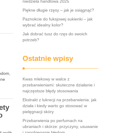
niedziela handlowa 2025
Piękne długie rzęsy – jak je osiągnąć?
Paznokcie do fuksjowej sukienki – jak
wybrać idealny kolor?
Jak dobrać tusz do rzęs do swoich
potrzeb?
Ostatnie wpisy
todom,
Kwas mlekowy w walce z
zne
przebarwieniami: skuteczne działanie i
najczęstsze błędy stosowania
Ekstrakt z lukrecji na przebarwienia: jak
ety
działa i kiedy warto go stosować w
pielęgnacji skóry
o
Przebarwienia po perfumach na
ubraniach i skórze: przyczyny, usuwanie
i zapobieganie błędom
ód osób