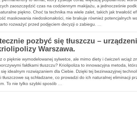
cych zaoszczędzić czas na codziennym makijażu, a jednocześnie podkr
aturalne piękno. Choć ta technika ma wiele zalet, takich jak trwałość ef
ość maskowania niedoskonałości, nie brakuje również potencjalnych w
warto rozważyć przed podjęciem decyzji o zabiegu. …
tecznie pozbyć się tłuszczu – urządzen
kriolipolizy Warszawa.
z o pięknie wymodelowanej sylwetce, ale mimo diety i ćwiczeń wciąż 
porczywymi fałdkami tłuszczu? Kriolipoliza to innowacyjna metoda, któ
się idealnym rozwiązaniem dla Ciebie. Dzięki tej bezinwazyjnej technol
 tłuszczowe są schładzane, co prowadzi do ich naturalnej eliminacji pr
zm. To nie tylko szybki sposób …