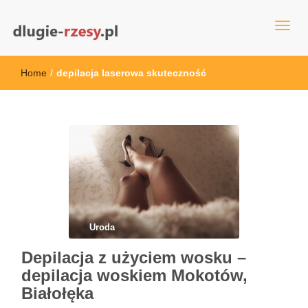
dlugie-rzesy.pl
Home
/
depilacja laserowa skuteczność
Uroda
Depilacja z użyciem wosku –
depilacja woskiem Mokotów,
Białołęka