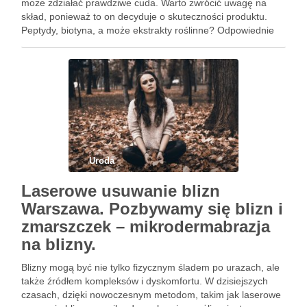
może zdziałać prawdziwe cuda. Warto zwrócić uwagę na
skład, ponieważ to on decyduje o skuteczności produktu.
Peptydy, biotyna, a może ekstrakty roślinne? Odpowiednie
składniki nie tylko wspierają wzrost rzęs, ale także je
regenerują i wzmacniają. …
Uroda
Laserowe usuwanie blizn
Warszawa. Pozbywamy się blizn i
zmarszczek – mikrodermabrazja
na blizny.
Blizny mogą być nie tylko fizycznym śladem po urazach, ale
także źródłem kompleksów i dyskomfortu. W dzisiejszych
czasach, dzięki nowoczesnym metodom, takim jak laserowe