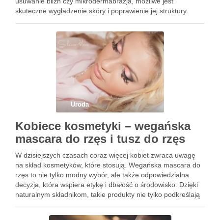
usuwanie blizn czy mikrodermabrazja, możliwe jest
skuteczne wygładzenie skóry i poprawienie jej struktury.
Każda z tych technik ma swoje unikalne zalety, a wybór
odpowiedniej metody może …
Uroda
Kobiece kosmetyki – wegańska
mascara do rzęs i tusz do rzęs
W dzisiejszych czasach coraz więcej kobiet zwraca uwagę
na skład kosmetyków, które stosują. Wegańska mascara do
rzęs to nie tylko modny wybór, ale także odpowiedzialna
decyzja, która wspiera etykę i dbałość o środowisko. Dzięki
naturalnym składnikom, takie produkty nie tylko podkreślają
urodę, ale także pielęgnują rzęsy, co jest istotne dla …