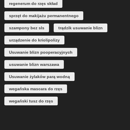
regenerum do rzęs skład
sprzęt do makijażu permanentnego
szampony bez sls
trądzik usuwanie blizn
urządzenie do kriolipolizy
Usuwanie blizn pooperacyjnych
usuwanie blizn warszawa
Usuwanie żylaków parą wodną
wegańska mascara do rzęs
wegański tusz do rzęs