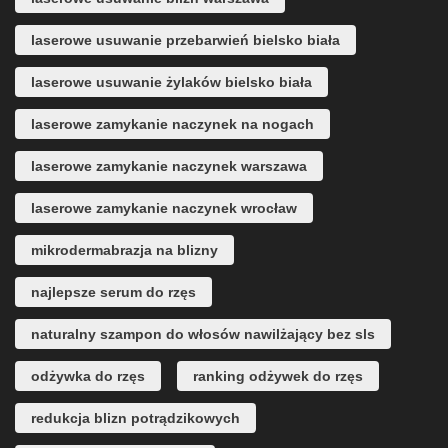
laserowe usuwanie przebarwień bielsko biała
laserowe usuwanie żylaków bielsko biała
laserowe zamykanie naczynek na nogach
laserowe zamykanie naczynek warszawa
laserowe zamykanie naczynek wrocław
mikrodermabrazja na blizny
najlepsze serum do rzęs
naturalny szampon do włosów nawilżający bez sls
odżywka do rzęs
ranking odżywek do rzęs
redukcja blizn potrądzikowych