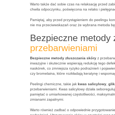
Warto także dać sobie czas na relaksację przed zab
chwila odpoczynku, poświęcona na relaks i pielęgna
Pamiętaj, aby przed przystąpieniem do peelingu kons
nie ma przeciwwskazań oraz że wybrana metoda będz
Bezpieczne metody z
przebarwieniami
Bezpieczne metody złuszczania skóry
z przebarw
inwazyjne i skutecznie wspierają redukcję tego def
naskórek, co zmniejsza ryzyko podrażnień i pojawie
czy bromelaina, które rozkładają keratynę i wspom
Peelingi chemiczne, takie jak
kwas salicylowy
,
gli
przebarwieniami. Kwas salicylowy działa seboregulu
pamiętać o umiarkowanej częstotliwości, maksymalni
zmianami zapalnymi.
Warto również zadbać o odpowiednie przygotowanie