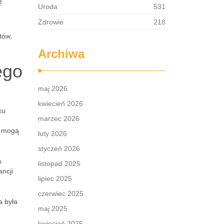
ę
Uroda
531
Zdrowie
218
tów,
Archiwa
ego
maj 2026
kwiecień 2026
ku
marzec 2026
e mogą
luty 2026
styczeń 2026
s
listopad 2025
ncji
lipiec 2025
.
czerwiec 2025
a była
maj 2025
kwiecień 2025