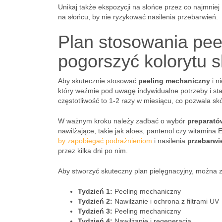
Unikaj także ekspozycji na słońce przez co najmniej
na słońcu, by nie ryzykować nasilenia przebarwień.
Plan stosowania pee
pogorszyć kolorytu s
Aby skutecznie stosować
peeling mechaniczny
i n
który weźmie pod uwagę indywidualne potrzeby i st
częstotliwość to 1-2 razy w miesiącu, co pozwala s
W ważnym kroku należy zadbać o wybór
preparató
nawilżające, takie jak aloes, pantenol czy witamina
by zapobiegać podrażnieniom
i nasilenia
przebarwi
przez kilka dni po nim.
Aby stworzyć skuteczny plan pielęgnacyjny, można
Tydzień 1:
Peeling mechaniczny
Tydzień 2:
Nawilżanie i ochrona z filtrami UV
Tydzień 3:
Peeling mechaniczny
Tydzień 4:
Nawilżanie i regeneracja