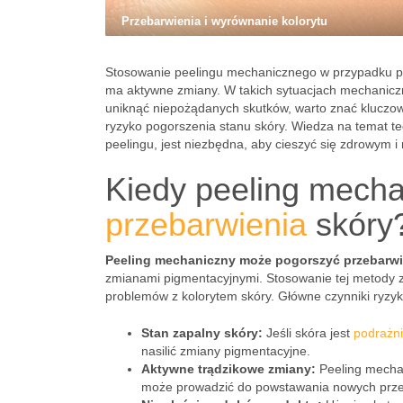
Przebarwienia i wyrównanie kolorytu
Stosowanie peelingu mechanicznego w przypadku pr
ma aktywne zmiany. W takich sytuacjach mechanicz
uniknąć niepożądanych skutków, warto znać kluczow
ryzyko pogorszenia stanu skóry. Wiedza na temat t
peelingu, jest niezbędna, aby cieszyć się zdrowym 
Kiedy peeling mech
przebarwienia
skóry
Peeling mechaniczny może pogorszyć przebarwi
zmianami pigmentacyjnymi. Stosowanie tej metody z
problemów z kolorytem skóry. Główne czynniki ryzy
Stan zapalny skóry:
Jeśli skóra jest
podrażn
nasilić zmiany pigmentacyjne.
Aktywne trądzikowe zmiany:
Peeling mechan
może prowadzić do powstawania nowych prze