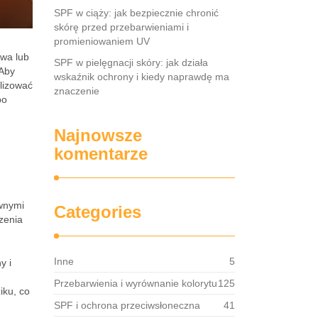
SPF w ciąży: jak bezpiecznie chronić
skórę przed przebarwieniami i
promieniowaniem UV
iwa lub
SPF w pielęgnacji skóry: jak działa
 Aby
wskaźnik ochrony i kiedy naprawdę ma
lizować
znaczenie
po
Najnowsze
komentarze
ywnymi
Categories
zenia
Inne
5
y i
Przebarwienia i wyrównanie kolorytu
125
iku, co
SPF i ochrona przeciwsłoneczna
41