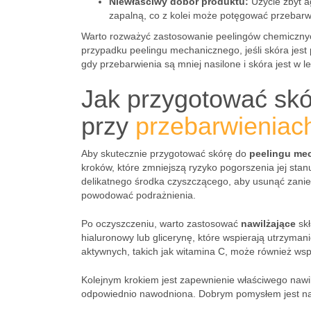
Niewłaściwy dobór produktu:
Użycie zbyt a
zapalną, co z kolei może potęgować przebarw
Warto rozważyć zastosowanie peelingów chemicznych 
przypadku peelingu mechanicznego, jeśli skóra jest
gdy przebarwienia są mniej nasilone i skóra jest w le
Jak przygotować sk
przy
przebarwieniac
Aby skutecznie przygotować skórę do
peelingu me
kroków, które zmniejszą ryzyko pogorszenia jej sta
delikatnego środka czyszczącego, aby usunąć zanie
powodować podrażnienia.
Po oczyszczeniu, warto zastosować
nawilżające
skł
hialuronowy lub glicerynę, które wspierają utrzyma
aktywnych, takich jak witamina C, może również w
Kolejnym krokiem jest zapewnienie właściwego nawil
odpowiednio nawodniona. Dobrym pomysłem jest nało