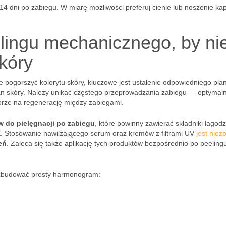
 14 dni po zabiegu. W miarę możliwości preferuj cienie lub noszenie ka
lingu mechanicznego, by ni
kóry
ie pogorszyć kolorytu skóry, kluczowe jest ustalenie odpowiedniego pla
an skóry. Należy unikać częstego przeprowadzania zabiegu — optymal
kórze na regenerację między zabiegami.
w do pielęgnacji po zabiegu
, które powinny zawierać składniki łagodz
 E. Stosowanie nawilżającego serum oraz kremów z filtrami UV
jest niez
eń
. Zaleca się także aplikację tych produktów bezpośrednio po peeling
 zbudować prosty harmonogram: