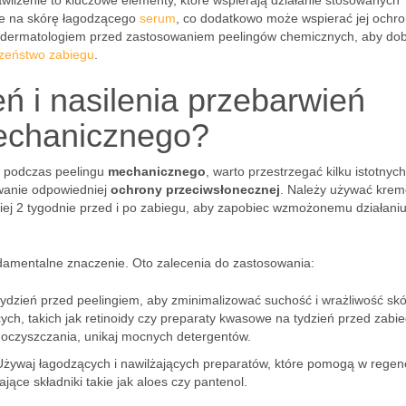
wilżenie to kluczowe elementy, które wspierają działanie stosowanych
ie na skórę łagodzącego
serum
, co dodatkowo może wspierać jej ochro
z dermatologiem przed zastosowaniem peelingów chemicznych, aby do
zeństwo zabiegu
.
ń i nasilenia przebarwień
echanicznego?
podczas peelingu
mechanicznego
, warto przestrzegać kilku istotnyc
wanie odpowiedniej
ochrony przeciwsłonecznej
. Należy używać kre
niej 2 tygodnie przed i po zabiegu, aby zapobiec wzmożonemu działani
damentalne znaczenie. Oto zalecenia do zastosowania:
tydzień przed peelingiem, aby zminimalizować suchość i wrażliwość skó
cych, takich jak retinoidy czy preparaty kwasowe na tydzień przed zabi
 oczyszczania, unikaj mocnych detergentów.
Używaj łagodzących i nawilżających preparatów, które pomogą w regene
ące składniki takie jak aloes czy pantenol.