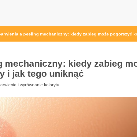
barwienia a peeling mechaniczny: kiedy zabieg może pogorszyć kol
ng mechaniczny: kiedy zabieg m
y i jak tego uniknąć
arwienia i wyrównanie kolorytu