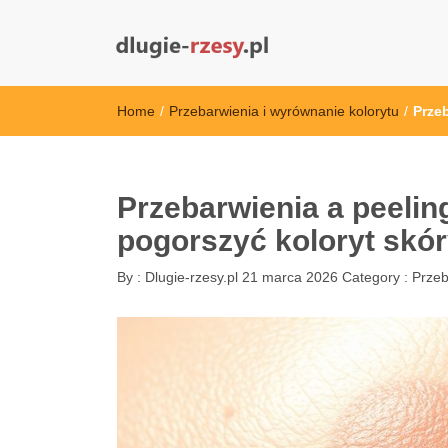
dlugie-rzesy.pl
Home
/
Przebarwienia i wyrównanie kolorytu
/
Prze
Przebarwienia a peeli
pogorszyć koloryt skór
By :
Dlugie-rzesy.pl
21 marca 2026
Category :
Przeb