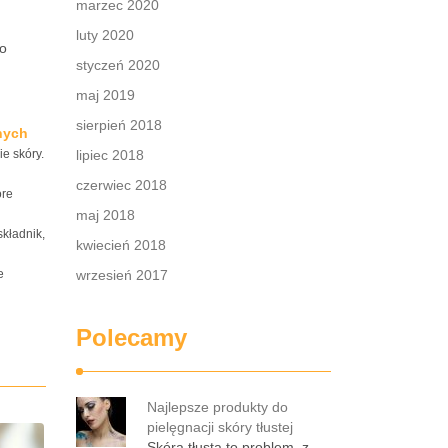
marzec 2020
luty 2020
do
styczeń 2020
maj 2019
sierpień 2018
jnych
e skóry.
lipiec 2018
czerwiec 2018
óre
maj 2018
składnik,
kwiecień 2018
e
wrzesień 2017
Polecamy
Najlepsze produkty do
pielęgnacji skóry tłustej
Skóra tłusta to problem, z