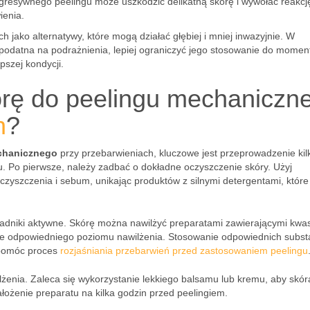
gresywnego peelingu może uszkodzić delikatną skórę i wywołać reakcj
ienia.
jako alternatywy, które mogą działać głębiej i mniej inwazyjnie. W
 podatna na podrażnienia, lepiej ograniczyć jego stosowanie do momen
pszej kondycji.
órę do peelingu mechaniczn
h
?
chanicznego
przy przebarwieniach, kluczowe jest przeprowadzenie kil
nu. Po pierwsze, należy zadbać o dokładne oczyszczenie skóry. Użyj
czyszczenia i sebum, unikając produktów z silnymi detergentami, któr
adniki aktywne. Skórę można nawilżyć preparatami zawierającymi kwa
nie odpowiedniego poziomu nawilżenia. Stosowanie odpowiednich substa
spomóc proces
rozjaśniania przebarwień przed zastosowaniem peelingu
żenia. Zaleca się wykorzystanie lekkiego balsamu lub kremu, aby skór
żenie preparatu na kilka godzin przed peelingiem.