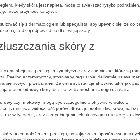
iegiem. Kiedy skóra jest napięta, może to zwiększać ryzyko podrażnień
cję, może przynieść korzyści.
ultować się z dermatologiem lub specjalistą, aby upewnić się, że do p
ie najbardziej odpowiednia dla Twojej skóry.
łuszczania skóry z
ieniami obejmują peelingi enzymatyczne oraz chemiczne, które są mni
ektu. Peeling enzymatyczny, stosowany regularnie, delikatnie usuwa ma
nia się nowych przebarwień. Zawiera substancje aktywne, takie jak pap
agają proces odnowy skóry, bez potrzeby mechanicznego działania.
kolowy
czy
mlekowy
, mogą być szczególnie efektywne w walce z
jąco i zmniejsza widoczność porów. Stosując peelingi kwasowe, należy
e raz w tygodniu, oraz o zapobieganiu ich stosowaniu na skórę z akt
 skóry przed nałożeniem peelingu, unikając w ten sposób ewentualnyc