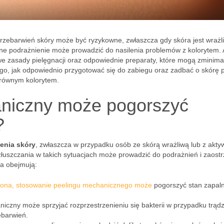
zebarwień skóry może być ryzykowne, zwłaszcza gdy skóra jest wrażl
ne podrażnienie może prowadzić do nasilenia problemów z kolorytem.
e zasady pielęgnacji oraz odpowiednie preparaty, które mogą zminima
ego, jak odpowiednio przygotować się do zabiegu oraz zadbać o skórę 
i równym kolorytem.
aniczny może pogorszyć
?
enia skóry
, zwłaszcza w przypadku osób ze skórą wrażliwą lub z akt
łuszczania w takich sytuacjach może prowadzić do podrażnień i zaostr
ka obejmują:
iona, stosowanie peelingu mechanicznego może
pogorszyć stan zapaln
iczny może sprzyjać rozprzestrzenieniu się bakterii w przypadku trądz
barwień.