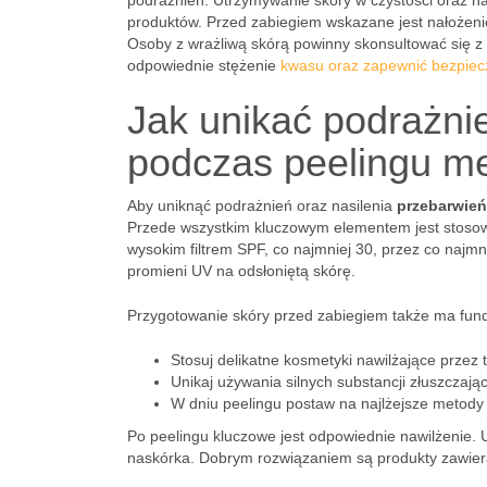
podrażnień. Utrzymywanie skóry w czystości oraz na
produktów. Przed zabiegiem wskazane jest nałożen
Osoby z wrażliwą skórą powinny skonsultować się 
odpowiednie stężenie
kwasu oraz zapewnić bezpiec
Jak unikać podrażnie
podczas peelingu m
Aby uniknąć podrażnień oraz nasilenia
przebarwień
Przede wszystkim kluczowym elementem jest stoso
wysokim filtrem SPF, co najmniej 30, przez co najm
promieni UV na odsłoniętą skórę.
Przygotowanie skóry przed zabiegiem także ma fun
Stosuj delikatne kosmetyki nawilżające przez 
Unikaj używania silnych substancji złuszczają
W dniu peelingu postaw na najlżejsze metody
Po peelingu kluczowe jest odpowiednie nawilżenie. 
naskórka. Dobrym rozwiązaniem są produkty zawieraj