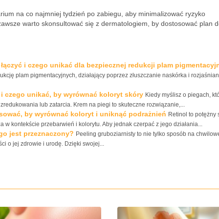
rium na co najmniej tydzień po zabiegu, aby minimalizować ryzyko
zawsze warto skonsultować się z dermatologiem, by dostosować plan 
y łączyć i czego unikać dla bezpiecznej redukcji plam pigmentacy
kcję plam pigmentacyjnych, działający poprzez złuszczanie naskórka i rozjaśniani
ć i czego unikać, by wyrównać koloryt skóry
Kiedy myślisz o piegach, kt
 zredukowania lub zatarcia. Krem na piegi to skuteczne rozwiązanie,...
osować, by wyrównać koloryt i uniknąć podrażnień
Retinol to potężny 
 w kontekście przebarwień i kolorytu. Aby jednak czerpać z jego działania...
kogo jest przeznaczony?
Peeling gruboziarnisty to nie tylko sposób na chwilow
 o jej zdrowie i urodę. Dzięki swojej...