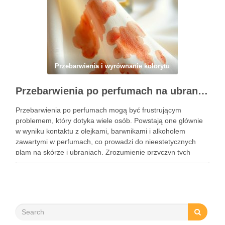
Przebarwienia i wyrównanie kolorytu
Przebarwienia po perfumach na ubraniach i skórze: przyczyny, usuwanie i zapobieganie błędom
Przebarwienia po perfumach mogą być frustrującym
problemem, który dotyka wiele osób. Powstają one głównie
w wyniku kontaktu z olejkami, barwnikami i alkoholem
zawartymi w perfumach, co prowadzi do nieestetycznych
plam na skórze i ubraniach. Zrozumienie przyczyn tych
przebarwień jest kluczowe, aby skutecznie im zapobiegać i
unikać najczęstszych błędów przy ich …