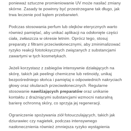
ponieważ sztuczne promieniowanie UV może nasilać zmiany
skórne. Zasady te powinny być przestrzegane tak długo, jak
trwa leczenie pod kątem przebarwień.
Podczas stosowania perfum lub olejków eterycznych warto
również pamiętać, aby unikać aplikacji na odsłonięte części
ciała, zwłaszcza w okresie letnim. Oprócz tego, stosuj
preparaty z filtrami przeciwsłonecznymi, aby zminimalizować
ryzyko reakcji fototoksycznych związanych z substancjami
zawartymi w tych kosmetykach.
Jeżeli korzystasz z zabiegów intensywnie działających na
skórę, takich jak peelingi chemiczne lub retinoidy, unikaj
bezpośredniego słońca i pamiętaj o odpowiednich nakryciach
głowy oraz okularach przeciwsłonecznych. Regularne
stosowanie
nawilżających preparatów
oraz unikanie
kontaktu z drażniącymi substancjami wzmocni naturalną
barierę ochronną skóry, co sprzyja jej regeneracji.
Ograniczenie spożywania ziół fotouczulających, takich jak
dziurawiec czy nagietek, podczas intensywnego
nasłonecznienia również zmniejsza ryzyko wystąpienia