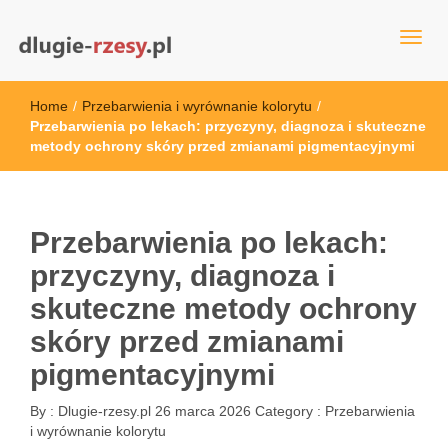
dlugie-rzesy.pl
Home
/
Przebarwienia i wyrównanie kolorytu
/
Przebarwienia po lekach: przyczyny, diagnoza i skuteczne
metody ochrony skóry przed zmianami pigmentacyjnymi
Przebarwienia po lekach:
przyczyny, diagnoza i
skuteczne metody ochrony
skóry przed zmianami
pigmentacyjnymi
By :
Dlugie-rzesy.pl
26 marca 2026
Category :
Przebarwienia
i wyrównanie kolorytu