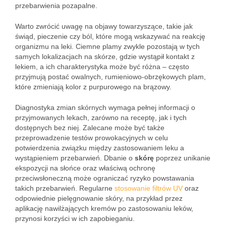
przebarwienia pozapalne.
Warto zwrócić uwagę na objawy towarzyszące, takie jak
świąd, pieczenie czy ból, które mogą wskazywać na reakcję
organizmu na leki. Ciemne plamy zwykle pozostają w tych
samych lokalizacjach na skórze, gdzie wystąpił kontakt z
lekiem, a ich charakterystyka może być różna – często
przyjmują postać owalnych, rumieniowo-obrzękowych plam,
które zmieniają kolor z purpurowego na brązowy.
Diagnostyka zmian skórnych wymaga pełnej informacji o
przyjmowanych lekach, zarówno na receptę, jak i tych
dostępnych bez niej. Zalecane może być także
przeprowadzenie testów prowokacyjnych w celu
potwierdzenia związku między zastosowaniem leku a
wystąpieniem przebarwień. Dbanie o
skórę
poprzez unikanie
ekspozycji na słońce oraz właściwą ochronę
przeciwsłoneczną może ograniczać ryzyko powstawania
takich przebarwień. Regularne
stosowanie filtrów UV
oraz
odpowiednie pielęgnowanie skóry, na przykład przez
aplikację nawilżających kremów po zastosowaniu leków,
przynosi korzyści w ich zapobieganiu.