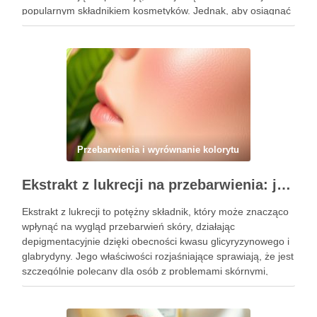
popularnym składnikiem kosmetyków. Jednak, aby osiągnąć
zamierzone efekty, kluczowe jest nie tylko jego odpowiednie
stosowanie, ale także unikanie typowych błędów, …
Przebarwienia i wyrównanie kolorytu
Ekstrakt z lukrecji na przebarwienia: jak działa i kiedy warto go stosować w pielęgnacji skóry
Ekstrakt z lukrecji to potężny składnik, który może znacząco
wpłynąć na wygląd przebarwień skóry, działając
depigmentacyjnie dzięki obecności kwasu glicyryzynowego i
glabrydyny. Jego właściwości rozjaśniające sprawiają, że jest
szczególnie polecany dla osób z problemami skórnymi,
takimi jak przebarwienia czy zmiany potrądzikowe. Warto
zrozumieć, kiedy i jak najlepiej włączyć go do …