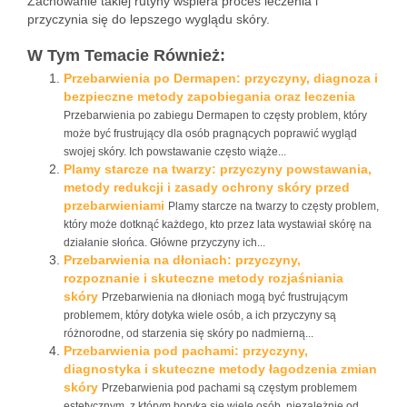
Zachowanie takiej rutyny wspiera proces leczenia i
przyczynia się do lepszego wyglądu skóry.
W Tym Temacie Również:
Przebarwienia po Dermapen: przyczyny, diagnoza i
bezpieczne metody zapobiegania oraz leczenia
Przebarwienia po zabiegu Dermapen to częsty problem, który
może być frustrujący dla osób pragnących poprawić wygląd
swojej skóry. Ich powstawanie często wiąże...
Plamy starcze na twarzy: przyczyny powstawania,
metody redukcji i zasady ochrony skóry przed
przebarwieniami
Plamy starcze na twarzy to częsty problem,
który może dotknąć każdego, kto przez lata wystawiał skórę na
działanie słońca. Główne przyczyny ich...
Przebarwienia na dłoniach: przyczyny,
rozpoznanie i skuteczne metody rozjaśniania
skóry
Przebarwienia na dłoniach mogą być frustrującym
problemem, który dotyka wiele osób, a ich przyczyny są
różnorodne, od starzenia się skóry po nadmierną...
Przebarwienia pod pachami: przyczyny,
diagnostyka i skuteczne metody łagodzenia zmian
skóry
Przebarwienia pod pachami są częstym problemem
estetycznym, z którym boryka się wiele osób, niezależnie od