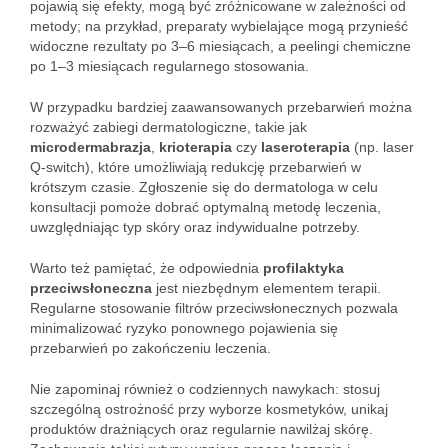
pojawią się efekty, mogą być zróżnicowane w zależności od
metody; na przykład, preparaty wybielające mogą przynieść
widoczne rezultaty po 3–6 miesiącach, a peelingi chemiczne
po 1–3 miesiącach regularnego stosowania.
W przypadku bardziej zaawansowanych przebarwień można
rozważyć zabiegi dermatologiczne, takie jak
microdermabrazja
,
krioterapia
czy
laseroterapia
(np. laser
Q-switch), które umożliwiają redukcję przebarwień w
krótszym czasie. Zgłoszenie się do dermatologa w celu
konsultacji pomoże dobrać optymalną metodę leczenia,
uwzględniając typ skóry oraz indywidualne potrzeby.
Warto też pamiętać, że odpowiednia
profilaktyka
przeciwsłoneczna
jest niezbędnym elementem terapii.
Regularne stosowanie filtrów przeciwsłonecznych pozwala
minimalizować ryzyko ponownego pojawienia się
przebarwień po zakończeniu leczenia.
Nie zapominaj również o codziennych nawykach: stosuj
szczególną ostrożność przy wyborze kosmetyków, unikaj
produktów drażniących oraz regularnie nawilżaj skórę.