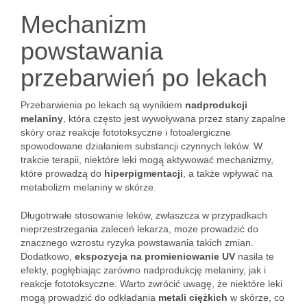
Mechanizm
powstawania
przebarwień po lekach
Przebarwienia po lekach są wynikiem
nadprodukcji
melaniny
, która często jest wywoływana przez stany zapalne
skóry oraz reakcje fototoksyczne i fotoalergiczne
spowodowane działaniem substancji czynnych leków. W
trakcie terapii, niektóre leki mogą aktywować mechanizmy,
które prowadzą do
hiperpigmentacji
, a także wpływać na
metabolizm melaniny w skórze.
Długotrwałe stosowanie leków, zwłaszcza w przypadkach
nieprzestrzegania zaleceń lekarza, może prowadzić do
znacznego wzrostu ryzyka powstawania takich zmian.
Dodatkowo,
ekspozycja na promieniowanie UV
nasila te
efekty, pogłębiając zarówno nadprodukcję melaniny, jak i
reakcje fototoksyczne. Warto zwrócić uwagę, że niektóre leki
mogą prowadzić do odkładania
metali ciężkich
w skórze, co