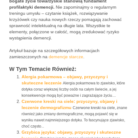
bogate życie towarzyskie stanowią fundament
profilaktyki demencji.
Nie zapominajmy o regularnym
treningu umysłu – czytanie książek, rozwiązywanie
krzyżówek czy nauka nowych rzeczy pomagają zachować
sprawność intelektualną na długie lata. Wszystkie te
elementy, połączone w całość, mogą zredukować ryzyko
wystąpienia demencji.
Artykuł bazuje na szczegółowych informacjach
zamieszczonych na
demencje starcze
.
W Tym Temacie Również:
Alergia pokarmowa – objawy, przyczyny i
skuteczne leczenie
Alergia pokarmowa to zjawisko, które
dotyka coraz większej liczby osób na całym świecie, a jej
konsekwencje mogą być poważne i zagrażające życiu....
Czerwone kreski na ciele: przyczyny, objawy i
leczenie dermografizmu
Czerwone kreski na ciele, znane
również jako zmiany dermograficzne, mogą pojawić się w
wyniku nawet najmniejszego dotyku. To fascynujące zjawisko,
choć często...
Grzybica języka: objawy, przyczyny i skuteczne