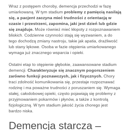
Wraz z postępem choroby, demencja przechodzi w fazę
umiarkowaną. W tym stadium
problemy z pamięcią nasilają
się, a pacjent zaczyna mieć trudności z orientacją w
czasie i przestrzeni, zapomina, jaki jest dzień lub gdzie
się znajduje.
Może również mieć kłopoty z rozpoznawaniem
bliskich. Codzienne czynności stają się wyzwaniem, a do
tego dochodzą zmiany nastroju, takie jak apatia, drażliwość
lub stany lękowe. Osoba w fazie otępienia umiarkowanego
wymaga już znacznego wsparcia i opieki.
Ostatni etap to otępienie głębokie, zaawansowane stadium
demencji.
Charakteryzuje się znacznym pogorszeniem
zarówno funkcji poznawczych, jak i fizycznych.
Chory
traci zdolność komunikowania się, przestaje rozpoznawać
rodzinę i ma poważne trudności z poruszaniem się. Wymaga
stałej, całodobowej opieki, często pojawiają się problemy z
przyjmowaniem pokarmów i płynów, a także z kontrolą
fizjologiczną. W tym stadium jakość życia chorego jest
bardzo niska.
Demencja starcza –