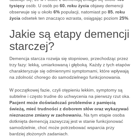
tysięcy
osób. U osób po
60. roku życia
objawy demencji
obserwuje się u około
6%
populacji, natomiast po
85. roku
życia
odsetek ten znacząco wzrasta, osiągając poziom
25%
.
Jakie są etapy demencji
starczej?
Demencja starcza rozwija się stopniowo, przechodząc przez
trzy fazy: lekką, umiarkowaną i głęboką. Każdy z tych etapów
charakteryzuje się odmiennymi symptomami, które wpływają
na zdolność chorego do samodzielnego funkcjonowania.
W początkowej fazie, czyli otępieniu lekkim, symptomy są
subtelne i często trudne do uchwycenia na pierwszy rzut oka.
Pacjent może doświadczać problemów z pamięcią
świeżą, mieć trudności z doborem słów oraz wykazywać
nieznaczne zmiany w zachowaniu.
Na tym etapie osoba
dotknięta demencją zazwyczaj jest w stanie funkcjonować
samodzielnie, choć może potrzebować wsparcia przy
bardziej złożonych zadaniach.