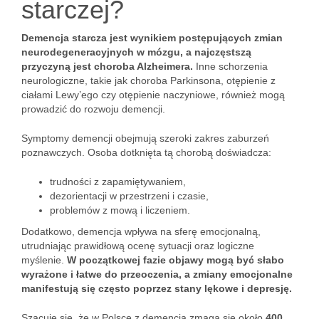
starczej?
Demencja starcza jest wynikiem postępujących zmian
neurodegeneracyjnych w mózgu, a najczęstszą
przyczyną jest choroba Alzheimera.
Inne schorzenia
neurologiczne, takie jak choroba Parkinsona, otępienie z
ciałami Lewy’ego czy otępienie naczyniowe, również mogą
prowadzić do rozwoju demencji.
Symptomy demencji obejmują szeroki zakres zaburzeń
poznawczych. Osoba dotknięta tą chorobą doświadcza:
trudności z zapamiętywaniem,
dezorientacji w przestrzeni i czasie,
problemów z mową i liczeniem.
Dodatkowo, demencja wpływa na sferę emocjonalną,
utrudniając prawidłową ocenę sytuacji oraz logiczne
myślenie.
W początkowej fazie objawy mogą być słabo
wyrażone i łatwe do przeoczenia, a zmiany emocjonalne
manifestują się często poprzez stany lękowe i depresję.
Szacuje się, że w Polsce z demencją zmaga się około
400