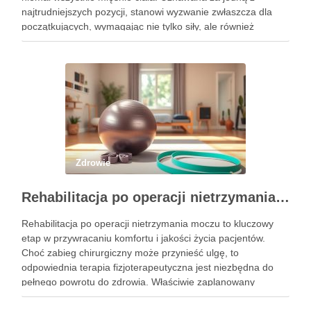
najtrudniejszych pozycji, stanowi wyzwanie zwłaszcza dla
początkujących, wymagając nie tylko siły, ale również
precyzyjnego ustawienia ciała. Właściwe wykonanie tej
pozycji może przynieść liczne korzyści zdrowotne, w tym …
Zdrowie
Rehabilitacja po operacji nietrzymania moczu – kluczowe informacje i ćwiczenia
Rehabilitacja po operacji nietrzymania moczu to kluczowy
etap w przywracaniu komfortu i jakości życia pacjentów.
Choć zabieg chirurgiczny może przynieść ulgę, to
odpowiednia terapia fizjoterapeutyczna jest niezbędna do
pełnego powrotu do zdrowia. Właściwie zaplanowany
program rehabilitacji, obejmujący intensywne ćwiczenia oraz