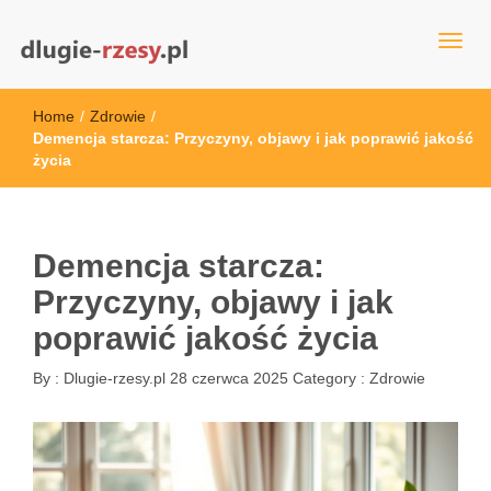
dlugie-rzesy.pl
Home
/
Zdrowie
/
Demencja starcza: Przyczyny, objawy i jak poprawić jakość
życia
Demencja starcza:
Przyczyny, objawy i jak
poprawić jakość życia
By :
Dlugie-rzesy.pl
28 czerwca 2025
Category :
Zdrowie