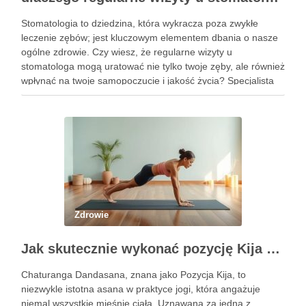
Stomatologia to dziedzina, która wykracza poza zwykłe
leczenie zębów; jest kluczowym elementem dbania o nasze
ogólne zdrowie. Czy wiesz, że regularne wizyty u
stomatologa mogą uratować nie tylko twoje zęby, ale również
wpłynąć na twoje samopoczucie i jakość życia? Specjalista
ten zajmuje się diagnostyką i profilaktyką chorób jamy ustnej,
a …
Zdrowie
Jak skutecznie wykonać pozycję Kija w jodze? Przewodnik krok po kroku
Chaturanga Dandasana, znana jako Pozycja Kija, to
niezwykle istotna asana w praktyce jogi, która angażuje
niemal wszystkie mięśnie ciała. Uznawana za jedną z