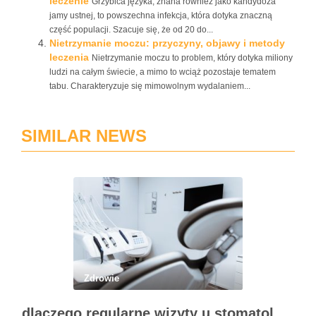
leczenie
Grzybica języka, znana również jako kandydoza
jamy ustnej, to powszechna infekcja, która dotyka znaczną
część populacji. Szacuje się, że od 20 do...
Nietrzymanie moczu: przyczyny, objawy i metody
leczenia
Nietrzymanie moczu to problem, który dotyka miliony
ludzi na całym świecie, a mimo to wciąż pozostaje tematem
tabu. Charakteryzuje się mimowolnym wydalaniem...
SIMILAR NEWS
Zdrowie
dlaczego regularne wizyty u stomatologa są kluczowe dla zdrowia jamy ustnej?