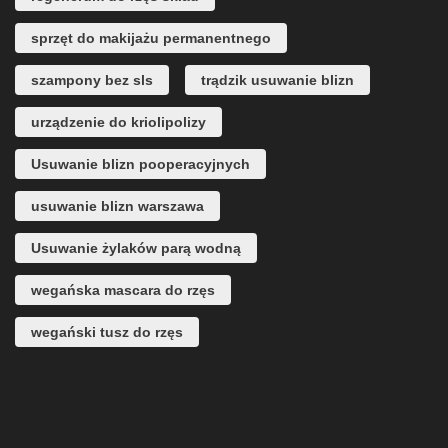
sprzęt do makijażu permanentnego
szampony bez sls
trądzik usuwanie blizn
urządzenie do kriolipolizy
Usuwanie blizn pooperacyjnych
usuwanie blizn warszawa
Usuwanie żylaków parą wodną
wegańska mascara do rzęs
wegański tusz do rzęs