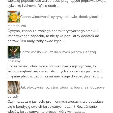
większą popularność wśród osób pragnących poprawić swoją
sylwetkę i zdrowie. Wiele osób …
Cenne właściwości cytryny: zdrowie, detoksykacja i
metabolizm
Cytryna, znana ze swojego charakterystycznego smaku i
intensywnego zapachu, to nie tylko popularny dodatek do
potraw. Ten mały, żółty owoc kryje …
Focze wiosło – klucz do silnych pleców i lepszej
postawy
Focze wiosło, choć może brzmieć nieco egzotycznie, to
jedno z najbardziej wszechstronnych ćwiczeń angażujących
mięśnie pleców. Jego nazwa nawiązuje do specyficznego …
Jak efektywnie rozjaśnić włosy farbowane? Kluczowe
porady
Czy marzysz o jasnych, promiennych włosach, ale obawiasz
się o kondycję swoich farbowanych pasm? Rozjaśnianie
włosów farbowanych to proces, który wymaga …