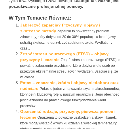
życia towarzyskiego i zawodowego.
Dlatego tak ważne jest
poszukiwanie profesjonalnej pomocy.
W Tym Temacie Również:
Jak leczyć zaparcia? Przyczyny, objawy i
skuteczne metody
Zaparcia to powszechny problem
zdrowotny, który dotyka od 20 do 30% populacji, a ich objawy
potrafią skutecznie uprzykrzyć codzienne życie. Wydłużony
czas...
Zespół stresu pourazowego (PTSD) – objawy,
przyczyny i leczenie
Zespół stresu pourazowego (PTSD) to
poważne zaburzenie psychiczne, które dotyka wielu osób po
przeżyciu ekstremalnie stresujących wydarzeń. Szacuje się, że
w Polsce...
Potas – znaczenie, źródła i objawy niedoboru oraz
nadmiaru
Potas to jeden z najważniejszych makroelementów,
który pełni kluczową rolę w naszym organizmie. Jego obecność
jest niezbędna do prawidłowego funkcjonowania wielu
procesów...
Oparzenia: rodzaje, przyczyny, pierwsza pomoc i
leczenie
Oparzenia to poważne uszkodzenia skóry i tkanek,
które mogą wystąpić w wyniku działania wysokiej temperatury,