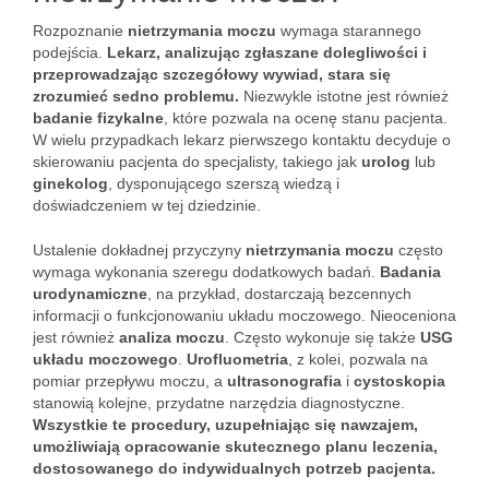
Rozpoznanie
nietrzymania moczu
wymaga starannego
podejścia.
Lekarz, analizując zgłaszane dolegliwości i
przeprowadzając szczegółowy wywiad, stara się
zrozumieć sedno problemu.
Niezwykle istotne jest również
badanie fizykalne
, które pozwala na ocenę stanu pacjenta.
W wielu przypadkach lekarz pierwszego kontaktu decyduje o
skierowaniu pacjenta do specjalisty, takiego jak
urolog
lub
ginekolog
, dysponującego szerszą wiedzą i
doświadczeniem w tej dziedzinie.
Ustalenie dokładnej przyczyny
nietrzymania moczu
często
wymaga wykonania szeregu dodatkowych badań.
Badania
urodynamiczne
, na przykład, dostarczają bezcennych
informacji o funkcjonowaniu układu moczowego. Nieoceniona
jest również
analiza moczu
. Często wykonuje się także
USG
układu moczowego
.
Urofluometria
, z kolei, pozwala na
pomiar przepływu moczu, a
ultrasonografia
i
cystoskopia
stanowią kolejne, przydatne narzędzia diagnostyczne.
Wszystkie te procedury, uzupełniając się nawzajem,
umożliwiają opracowanie skutecznego planu leczenia,
dostosowanego do indywidualnych potrzeb pacjenta.