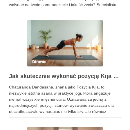
wpłynąć na twoje samopoczucie i jakość życia? Specjalista
ten zajmuje się diagnostyką i profilaktyką chorób jamy ustnej,
a …
Zdrowie
Jak skutecznie wykonać pozycję Kija w jodze? Przewodnik krok po kroku
Chaturanga Dandasana, znana jako Pozycja Kija, to
niezwykle istotna asana w praktyce jogi, która angażuje
niemal wszystkie mięśnie ciała. Uznawana za jedną z
najtrudniejszych pozycji, stanowi wyzwanie zwłaszcza dla
początkujących, wymagając nie tylko siły, ale również
precyzyjnego ustawienia ciała. Właściwe wykonanie tej
pozycji może przynieść liczne korzyści zdrowotne, w tym …