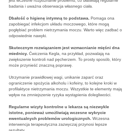
jest wczesne rozpoznanie problemu, co ułatwiają regularne
badania i uważna obserwacja własnego ciała.
Dbałość o higienę intymną to podstawa.
Pomaga ona
zapobiegać infekcjom układu moczowego, które mogą
pogłębiać problem nietrzymania moczu. Warto więc zadbać o
odpowiednie nawyki.
Skutecznym rozwiązaniem jest wzmacnianie mięśni dna
miednicy.
Ćwiczenia Kegla, na przykład, pozwalają na
zwiększenie kontroli nad pęcherzem. To prosty sposób, który
może przynieść znaczną poprawę.
Utrzymanie prawidłowej wagi, unikanie zaparć oraz
ograniczenie spożycia alkoholu i kofeiny, to kolejne kroki w
profilaktyce nietrzymania moczu. Wszystkie te elementy mają
wpływ na zmniejszenie ryzyka wystąpienia dolegliwości.
Regularne wizyty kontrolne u lekarza są niezwykle
istotne, ponieważ umożliwiają wczesne wykrycie
ewentualnych problemów urologicznych.
Wczesna
interwencja terapeutyczna zazwyczaj przynosi lepsze
rezultaty.