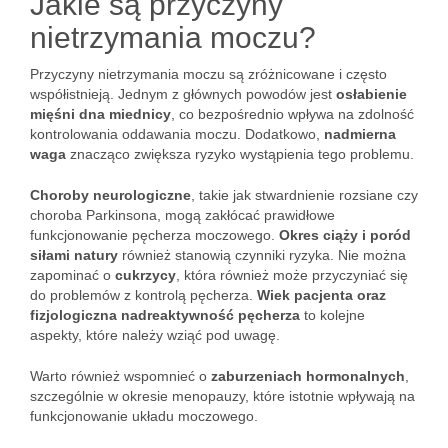
Jakie są przyczyny
nietrzymania moczu?
Przyczyny nietrzymania moczu są zróżnicowane i często
współistnieją. Jednym z głównych powodów jest
osłabienie
mięśni dna miednicy
, co bezpośrednio wpływa na zdolność
kontrolowania oddawania moczu. Dodatkowo,
nadmierna
waga
znacząco zwiększa ryzyko wystąpienia tego problemu.
Choroby neurologiczne
, takie jak stwardnienie rozsiane czy
choroba Parkinsona, mogą zakłócać prawidłowe
funkcjonowanie pęcherza moczowego.
Okres ciąży i poród
siłami natury
również stanowią czynniki ryzyka. Nie można
zapominać o
cukrzycy
, która również może przyczyniać się
do problemów z kontrolą pęcherza.
Wiek pacjenta oraz
fizjologiczna nadreaktywność pęcherza
to kolejne
aspekty, które należy wziąć pod uwagę.
Warto również wspomnieć o
zaburzeniach hormonalnych
,
szczególnie w okresie menopauzy, które istotnie wpływają na
funkcjonowanie układu moczowego.