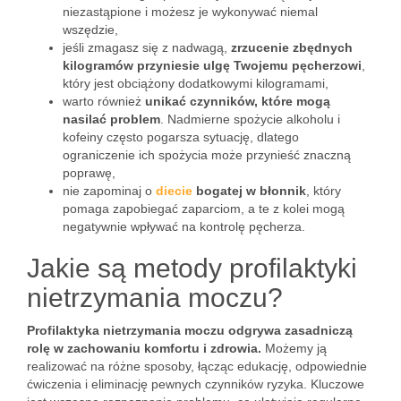
niezastąpione i możesz je wykonywać niemal
wszędzie,
jeśli zmagasz się z nadwagą,
zrzucenie zbędnych
kilogramów przyniesie ulgę Twojemu pęcherzowi
,
który jest obciążony dodatkowymi kilogramami,
warto również
unikać czynników, które mogą
nasilać problem
. Nadmierne spożycie alkoholu i
kofeiny często pogarsza sytuację, dlatego
ograniczenie ich spożycia może przynieść znaczną
poprawę,
nie zapominaj o
diecie
bogatej w błonnik
, który
pomaga zapobiegać zaparciom, a te z kolei mogą
negatywnie wpływać na kontrolę pęcherza.
Jakie są metody profilaktyki
nietrzymania moczu?
Profilaktyka nietrzymania moczu odgrywa zasadniczą
rolę w zachowaniu komfortu i zdrowia.
Możemy ją
realizować na różne sposoby, łącząc edukację, odpowiednie
ćwiczenia i eliminację pewnych czynników ryzyka. Kluczowe