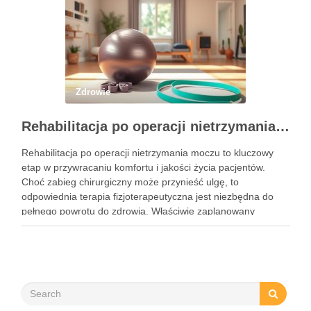
Zdrowie
Rehabilitacja po operacji nietrzymania moczu – kluczowe informacje i ćwiczenia
Rehabilitacja po operacji nietrzymania moczu to kluczowy
etap w przywracaniu komfortu i jakości życia pacjentów.
Choć zabieg chirurgiczny może przynieść ulgę, to
odpowiednia terapia fizjoterapeutyczna jest niezbędna do
pełnego powrotu do zdrowia. Właściwie zaplanowany
program rehabilitacji, obejmujący intensywne ćwiczenia oraz
mobilizację blizny, może znacznie zwiększyć szanse na
odzyskanie kontroli nad …