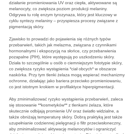
działanie promieniowania UV oraz ciepła, aktywowane są
melanocyty, co zwiększa poziom produkcji melaniny.
Odgrywa tu rolę enzym tyrozynaza, który jest kluczowy w
cyklu syntezy melaniny – przyspiesza procesy związane z
pigmentacją skóry.
Zjawisko to prowadzi do pojawienia się różnych typów
przebarwień, takich jak melazma, związana z czynnikami
hormonalnymi i ekspozycją na słońce, czy przebarwienia
pozapalne (PIH), które występują po uszkodzeniu skóry.
Działa to szczególnie u osób o ciemniejszym fototypie skóry,
co zwiększa ryzyko wystąpienia *ciał obcych* w obszarze
naskórka. Przy tym tlenki żelaza mogą wspierać mechanizmy
ochronne, działając jako bariera przeciwko promieniowaniu,
co jest istotnym krokiem w profilaktyce hiperpigmentacji.
Aby zminimalizować ryzyko wystąpienia przebarwień, zaleca
się stosowanie **kosmetyków** z tlenkami żelaza, które
skutecznie odbijają promienie UV oraz światło widzialne, a
także obniżają temperaturę skóry. Dobrą praktyką jest także
uzupełnianie codziennej pielęgnacji o filtr przeciwsłoneczny,
aby zminimalizować aktywację melanocytów i ograniczyć