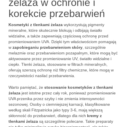
żelaza w ochronie i
korekcie przebarwień
Kosmetyki z tlenkami żelaza
wykorzystują pigmenty
mineralne, które skutecznie blokują i odbijają światło
widzialne, a także zapewniają częściową ochronę przed
promieniowaniem UVA. Dzięki tym właściwościom pomagają
w
zapobieganiu przebarwieniom skóry
, szczególnie
melazmie oraz przebarwieniom pozapalnym, które mogą być
aktywowane przez promieniowanie UV, światło widzialne i
ciepło. Tlenki żelaza, stosowane w filtrach mineralnych,
oferują szerszą ochronę niż filtry chemiczne, które mogą w
rzeczywistości nasilać przebarwienia.
Warto pamiętać, że
stosowanie kosmetyków z tlenkami
żelaza
jest istotne przez cały rok, ponieważ promieniowanie
UVA przenika przez szyby i nie zmienia intensywności
sezonowej. Osoby o ciemniejszej karnacji, klasyfikowane
według skali Fitzpatricka jako typy 3-6, mają większą
skłonność do przebarwień, dlatego dla nich
kremy z
tlenkami żelaza
są szczególnie polecane. Takie preparaty