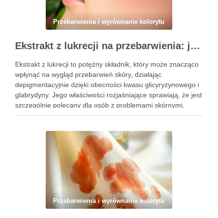
Przebarwienia i wyrównanie kolorytu
Ekstrakt z lukrecji na przebarwienia: jak działa i kiedy warto go stosować w pielęgnacji skóry
Ekstrakt z lukrecji to potężny składnik, który może znacząco
wpłynąć na wygląd przebarwień skóry, działając
depigmentacyjnie dzięki obecności kwasu glicyryzynowego i
glabrydyny. Jego właściwości rozjaśniające sprawiają, że jest
szczególnie polecany dla osób z problemami skórnymi,
takimi jak przebarwienia czy zmiany potrądzikowe. Warto
zrozumieć, kiedy i jak najlepiej włączyć go do …
Przebarwienia i wyrównanie kolorytu