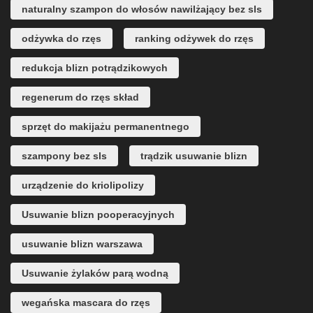
naturalny szampon do włosów nawilżający bez sls
odżywka do rzęs
ranking odżywek do rzęs
redukcja blizn potrądzikowych
regenerum do rzęs skład
sprzęt do makijażu permanentnego
szampony bez sls
trądzik usuwanie blizn
urządzenie do kriolipolizy
Usuwanie blizn pooperacyjnych
usuwanie blizn warszawa
Usuwanie żylaków parą wodną
wegańska mascara do rzęs