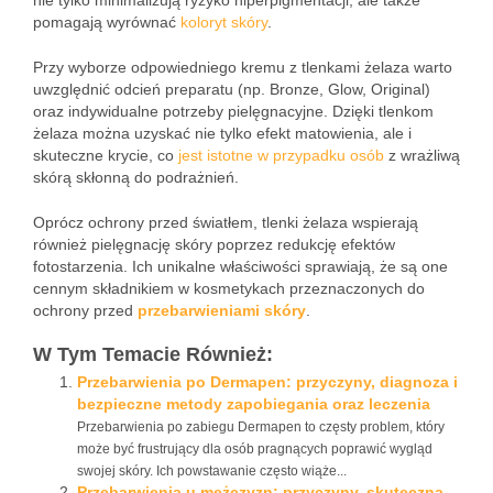
nie tylko minimalizują ryzyko hiperpigmentacji, ale także
pomagają wyrównać
koloryt skóry
.
Przy wyborze odpowiedniego kremu z tlenkami żelaza warto
uwzględnić odcień preparatu (np. Bronze, Glow, Original)
oraz indywidualne potrzeby pielęgnacyjne. Dzięki tlenkom
żelaza można uzyskać nie tylko efekt matowienia, ale i
skuteczne krycie, co
jest istotne w przypadku osób
z wrażliwą
skórą skłonną do podrażnień.
Oprócz ochrony przed światłem, tlenki żelaza wspierają
również pielęgnację skóry poprzez redukcję efektów
fotostarzenia. Ich unikalne właściwości sprawiają, że są one
cennym składnikiem w kosmetykach przeznaczonych do
ochrony przed
przebarwieniami skóry
.
W Tym Temacie Również:
Przebarwienia po Dermapen: przyczyny, diagnoza i
bezpieczne metody zapobiegania oraz leczenia
Przebarwienia po zabiegu Dermapen to częsty problem, który
może być frustrujący dla osób pragnących poprawić wygląd
swojej skóry. Ich powstawanie często wiąże...
Przebarwienia u mężczyzn: przyczyny, skuteczna