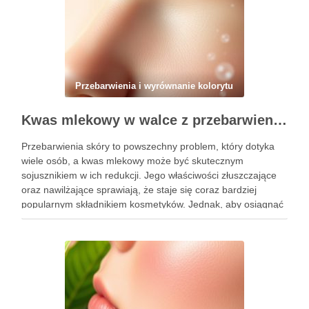
Przebarwienia i wyrównanie kolorytu
Kwas mlekowy w walce z przebarwieniami: skuteczne działanie i najczęstsze błędy stosowania
Przebarwienia skóry to powszechny problem, który dotyka
wiele osób, a kwas mlekowy może być skutecznym
sojusznikiem w ich redukcji. Jego właściwości złuszczające
oraz nawilżające sprawiają, że staje się coraz bardziej
popularnym składnikiem kosmetyków. Jednak, aby osiągnąć
zamierzone efekty, kluczowe jest nie tylko jego odpowiednie
stosowanie, ale także unikanie typowych błędów, …