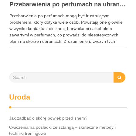
Przebarwienia po perfumach na ubraniach i skórze: przyczyny, usuwanie i zapobieganie błędom
Przebarwienia po perfumach mogą być frustrującym
problemem, który dotyka wiele osób. Powstają one głównie
w wyniku kontaktu z olejkami, barwnikami i alkoholem
zawartymi w perfumach, co prowadzi do nieestetycznych
plam na skórze i ubraniach. Zrozumienie przyczyn tych
przebarwień jest kluczowe, aby skutecznie im zapobiegać i
unikać najczęstszych błędów przy ich …
Uroda
Jak zadbać o skórę powiek przed snem?
Ćwiczenia na pośladki ze sztangą – skuteczne metody i
techniki treningowe