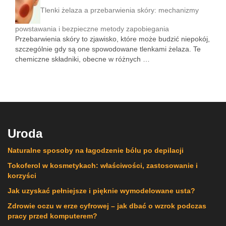
Tlenki żelaza a przebarwienia skóry: mechanizmy
powstawania i bezpieczne metody zapobiegania
Przebarwienia skóry to zjawisko, które może budzić niepokój,
szczególnie gdy są one spowodowane tlenkami żelaza. Te
chemiczne składniki, obecne w różnych …
Uroda
Naturalne sposoby na łagodzenie bólu po depilacji
Tokoferol w kosmetykach: właściwości, zastosowanie i
korzyści
Jak uzyskać pełniejsze i pięknie wymodelowane usta?
Zdrowie oczu w erze cyfrowej – jak dbać o wzrok podczas
pracy przed komputerem?