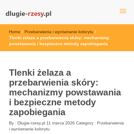
dlugie-rzesy.pl
Home
/
Przebarwienia i wyrównanie kolorytu
/
Tlenki żelaza a przebarwienia skóry: mechanizmy
powstawania i bezpieczne metody zapobiegania
Tlenki żelaza a
przebarwienia skóry:
mechanizmy powstawania
i bezpieczne metody
zapobiegania
By :
Dlugie-rzesy.pl
11 marca 2026
Category :
Przebarwienia
i wyrównanie kolorytu