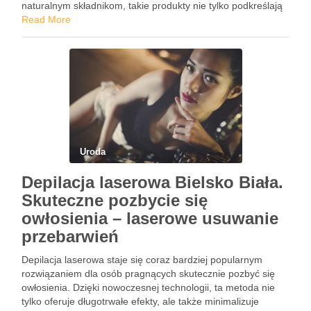
naturalnym składnikom, takie produkty nie tylko podkreślają
urodę, ale także pielęgnują rzęsy, co jest istotne dla …
Read More
Uroda
Depilacja laserowa Bielsko Biała.
Skuteczne pozbycie się
owłosienia – laserowe usuwanie
przebarwień
Depilacja laserowa staje się coraz bardziej popularnym
rozwiązaniem dla osób pragnących skutecznie pozbyć się
owłosienia. Dzięki nowoczesnej technologii, ta metoda nie
tylko oferuje długotrwałe efekty, ale także minimalizuje