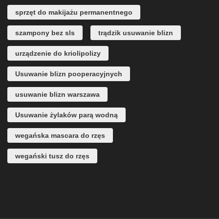
sprzęt do makijażu permanentnego
szampony bez sls
trądzik usuwanie blizn
urządzenie do kriolipolizy
Usuwanie blizn pooperacyjnych
usuwanie blizn warszawa
Usuwanie żylaków parą wodną
wegańska mascara do rzęs
wegański tusz do rzęs