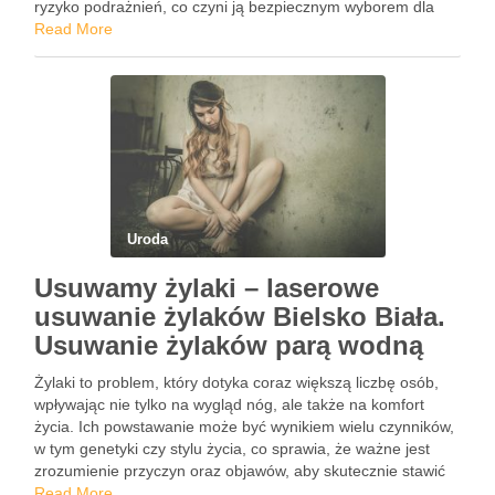
ryzyko podrażnień, co czyni ją bezpiecznym wyborem dla
wielu osób. Jednak, zanim zdecydujesz się na ten zabieg,
Read More
warto poznać zarówno jego zalety, …
Uroda
Usuwamy żylaki – laserowe
usuwanie żylaków Bielsko Biała.
Usuwanie żylaków parą wodną
Żylaki to problem, który dotyka coraz większą liczbę osób,
wpływając nie tylko na wygląd nóg, ale także na komfort
życia. Ich powstawanie może być wynikiem wielu czynników,
w tym genetyki czy stylu życia, co sprawia, że ważne jest
zrozumienie przyczyn oraz objawów, aby skutecznie stawić
czoła temu schorzeniu. Na szczęście …
Read More