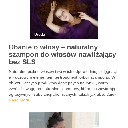
Uroda
Dbanie o włosy – naturalny
szampon do włosów nawilżający
bez SLS
Naturalne piękno włosów tkwi w ich odpowiedniej pielęgnacji,
a kluczowym elementem tej troski jest wybór szamponu. W
obliczu licznych produktów dostępnych na rynku, warto
zwrócić uwagę na naturalne szampony, które nie zawierają
agresywnych substancji chemicznych, takich jak SLS. Dzięki
nim można nie tylko zadbać o zdrowie włosów, ale również
Read More
przywrócić …