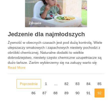
Zdrowie
Jedzenie dla najmłodszych
Żywność w obecnych czasach jest pod dużą kontrolą. Wiele
ulepszaczy smakowych i zapachowych niestety pochodzi z
obróbki chemicznej. Naturalne dodatki to wielkie
dobrodziejstwo, niestety często chemiczne uzupełniacze są
dużo tańsze. Zanim wybierzemy się na zakupy warto się
zastanowić, które substancje są szkodliwe, które nie mają
Read More
większego wpływu na nasze zdrowie. …
Poprzednie
1
…
82
83
84
85
86
87
88
89
90
91
92