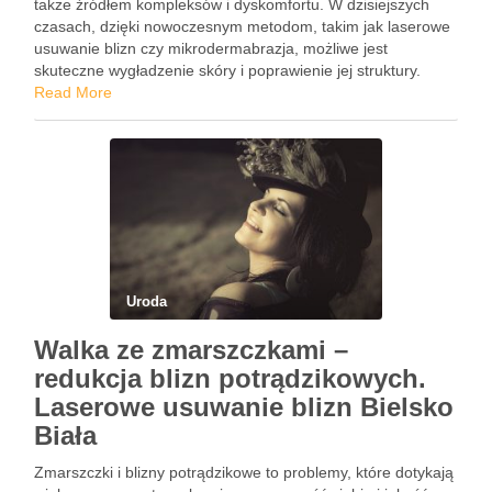
także źródłem kompleksów i dyskomfortu. W dzisiejszych
czasach, dzięki nowoczesnym metodom, takim jak laserowe
usuwanie blizn czy mikrodermabrazja, możliwe jest
skuteczne wygładzenie skóry i poprawienie jej struktury.
Każda z tych technik ma swoje unikalne zalety, a wybór
Read More
odpowiedniej metody może …
Uroda
Walka ze zmarszczkami –
redukcja blizn potrądzikowych.
Laserowe usuwanie blizn Bielsko
Biała
Zmarszczki i blizny potrądzikowe to problemy, które dotykają