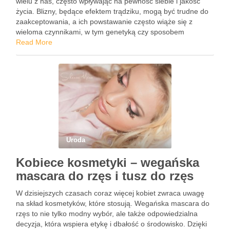
wielu z nas, często wpływając na pewność siebie i jakość
życia. Blizny, będące efektem trądziku, mogą być trudne do
zaakceptowania, a ich powstawanie często wiąże się z
wieloma czynnikami, w tym genetyką czy sposobem
leczenia. W dzisiejszych czasach mamy jednak do dyspozycji
Read More
…
Uroda
Kobiece kosmetyki – wegańska
mascara do rzęs i tusz do rzęs
W dzisiejszych czasach coraz więcej kobiet zwraca uwagę
na skład kosmetyków, które stosują. Wegańska mascara do
rzęs to nie tylko modny wybór, ale także odpowiedzialna
decyzja, która wspiera etykę i dbałość o środowisko. Dzięki