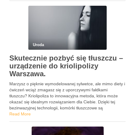
Uroda
Skutecznie pozbyć się tłuszczu –
urządzenie do kriolipolizy
Warszawa.
Marzysz o pięknie wymodelowanej sylwetce, ale mimo diety i
ćwiczeń wciąż zmagasz się z uporczywymi fałdkami
tłuszczu? Kriolipoliza to innowacyjna metoda, która może
okazać się idealnym rozwiązaniem dla Ciebie. Dzięki tej
bezinwazyjnej technologii, komórki tłuszczowe są
schładzane, co prowadzi do ich naturalnej eliminacji przez
Read More
organizm. To nie tylko szybki sposób …