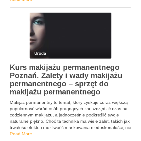
Uroda
Kurs makijażu permanentnego
Poznań. Zalety i wady makijażu
permanentnego – sprzęt do
makijażu permanentnego
Makijaż permanentny to temat, który zyskuje coraz większą
popularność wśród osób pragnących zaoszczędzić czas na
codziennym makijażu, a jednocześnie podkreślić swoje
naturalne piękno. Choć ta technika ma wiele zalet, takich jak
trwałość efektu i możliwość maskowania niedoskonałości, nie
brakuje również potencjalnych wad, które warto rozważyć
Read More
przed podjęciem decyzji o zabiegu. …