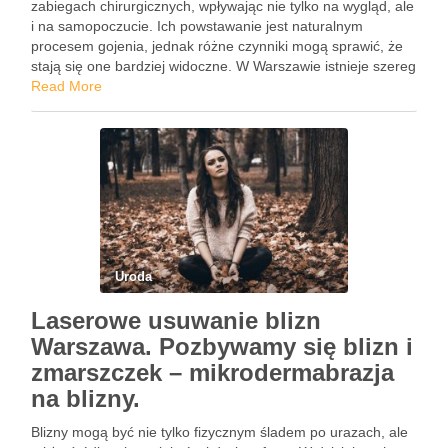
zabiegach chirurgicznych, wpływając nie tylko na wygląd, ale
i na samopoczucie. Ich powstawanie jest naturalnym
procesem gojenia, jednak różne czynniki mogą sprawić, że
stają się one bardziej widoczne. W Warszawie istnieje szereg
skutecznych metod, które mogą pomóc w ich usunięciu, od
Read More
…
Uroda
Laserowe usuwanie blizn
Warszawa. Pozbywamy się blizn i
zmarszczek – mikrodermabrazja
na blizny.
Blizny mogą być nie tylko fizycznym śladem po urazach, ale