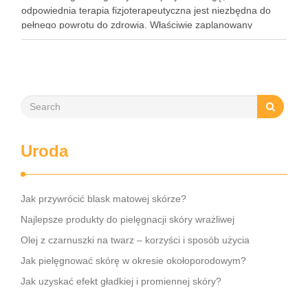
odpowiednia terapia fizjoterapeutyczna jest niezbędna do
pełnego powrotu do zdrowia. Właściwie zaplanowany
program rehabilitacji, obejmujący intensywne ćwiczenia oraz
mobilizację blizny, może znacznie zwiększyć szanse na
odzyskanie kontroli nad …
Uroda
Jak przywrócić blask matowej skórze?
Najlepsze produkty do pielęgnacji skóry wrażliwej
Olej z czarnuszki na twarz – korzyści i sposób użycia
Jak pielęgnować skórę w okresie okołoporodowym?
Jak uzyskać efekt gładkiej i promiennej skóry?