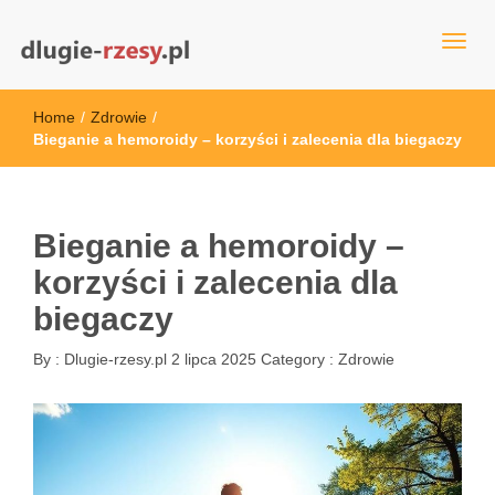
dlugie-rzesy.pl
Home
/
Zdrowie
/
Bieganie a hemoroidy – korzyści i zalecenia dla biegaczy
Bieganie a hemoroidy –
korzyści i zalecenia dla
biegaczy
By :
Dlugie-rzesy.pl
2 lipca 2025
Category :
Zdrowie