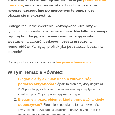
wskazana.
Ciężkie treningi siłowe, takie jak
podnoszenie
ciężarów
, mogą pogorszyć stan.
Podobnie,
jazda na
rowerze, szczególnie po nierównym terenie, może
okazać się niekorzystna.
Dlatego regularne ćwiczenia, wykonywane kilka razy w
tygodniu, to inwestycja w Twoje zdrowie.
Nie tylko wspierają
ogólną kondycję, ale również minimalizują ryzyko
wystąpienia zaparć, będących częstą przyczyną
hemoroidów.
Pamiętaj, profilaktyka jest zawsze lepsza niż
leczenie!
Dane pochodzą z materiałów
bieganie a hemoroidy
.
W Tym Temacie Również:
Bieganie a żylaki: Jak dbać o zdrowie nóg
podczas aktywności?
Żylaki to problem, który dotyka aż
25% populacji, a ich obecność może znacząco wpływać na
komfort życia. Często pojawiają się na nogach,...
Bieganie a przeziębienie: kiedy trenować, a kiedy
odpoczywać?
Bieganie to popularna forma aktywności
fizycznej, która zyskuje na znaczeniu przez cały rok, ale jak