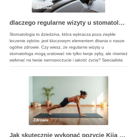
Zdrowie
dlaczego regularne wizyty u stomatologa są kluczowe dla zdrowia jamy ustnej?
Stomatologia to dziedzina, która wykracza poza zwykłe
leczenie zębów; jest kluczowym elementem dbania o nasze
ogólne zdrowie. Czy wiesz, że regularne wizyty u
stomatologa mogą uratować nie tylko twoje zęby, ale również
wpłynąć na twoje samopoczucie i jakość życia? Specjalista
ten zajmuje się diagnostyką i profilaktyką chorób jamy ustnej,
a …
Zdrowie
Jak skutecznie wykonać pozycję Kija w jodze? Przewodnik krok po kroku