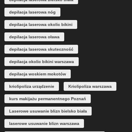
depilacja laserowa nóg
depilacja laserowa okolic bikini
depilacja laserowa oława
depilacja laserowa skuteczność
depilacja okolic bikini warszawa
depilacja woskiem mokotów
kriolipoliza urządzenie
Kriolipoliza warszawa
kurs makijażu permanentnego Poznań
Laserowe usuwanie blizn bielsko biała
laserowe usuwanie blizn warszawa