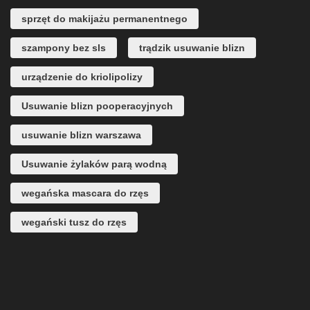
sprzęt do makijażu permanentnego
szampony bez sls
trądzik usuwanie blizn
urządzenie do kriolipolizy
Usuwanie blizn pooperacyjnych
usuwanie blizn warszawa
Usuwanie żylaków parą wodną
wegańska mascara do rzęs
wegański tusz do rzęs