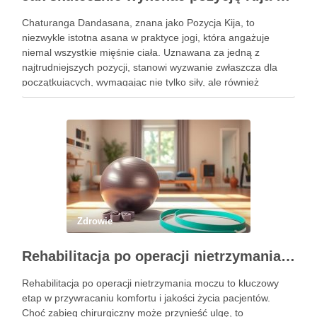
Chaturanga Dandasana, znana jako Pozycja Kija, to
niezwykle istotna asana w praktyce jogi, która angażuje
niemal wszystkie mięśnie ciała. Uznawana za jedną z
najtrudniejszych pozycji, stanowi wyzwanie zwłaszcza dla
początkujących, wymagając nie tylko siły, ale również
precyzyjnego ustawienia ciała. Właściwe wykonanie tej
pozycji może przynieść liczne korzyści zdrowotne, w tym …
Zdrowie
Rehabilitacja po operacji nietrzymania moczu – kluczowe informacje i ćwiczenia
Rehabilitacja po operacji nietrzymania moczu to kluczowy
etap w przywracaniu komfortu i jakości życia pacjentów.
Choć zabieg chirurgiczny może przynieść ulgę, to