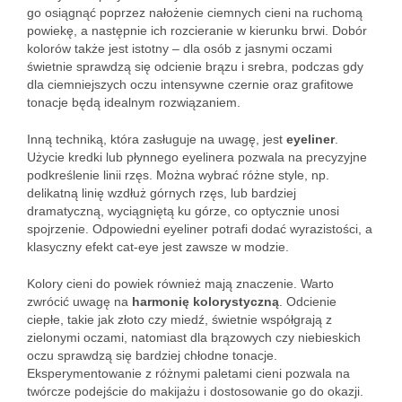
go osiągnąć poprzez nałożenie ciemnych cieni na ruchomą
powiekę, a następnie ich rozcieranie w kierunku brwi. Dobór
kolorów także jest istotny – dla osób z jasnymi oczami
świetnie sprawdzą się odcienie brązu i srebra, podczas gdy
dla ciemniejszych oczu intensywne czernie oraz grafitowe
tonacje będą idealnym rozwiązaniem.
Inną techniką, która zasługuje na uwagę, jest
eyeliner
.
Użycie kredki lub płynnego eyelinera pozwala na precyzyjne
podkreślenie linii rzęs. Można wybrać różne style, np.
delikatną linię wzdłuż górnych rzęs, lub bardziej
dramatyczną, wyciągniętą ku górze, co optycznie unosi
spojrzenie. Odpowiedni eyeliner potrafi dodać wyrazistości, a
klasyczny efekt cat-eye jest zawsze w modzie.
Kolory cieni do powiek również mają znaczenie. Warto
zwrócić uwagę na
harmonię kolorystyczną
. Odcienie
ciepłe, takie jak złoto czy miedź, świetnie współgrają z
zielonymi oczami, natomiast dla brązowych czy niebieskich
oczu sprawdzą się bardziej chłodne tonacje.
Eksperymentowanie z różnymi paletami cieni pozwala na
twórcze podejście do makijażu i dostosowanie go do okazji.