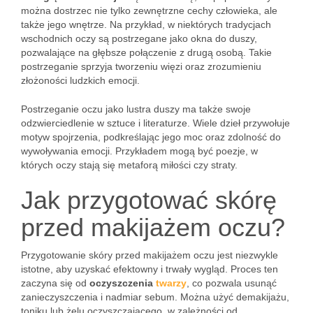
można dostrzec nie tylko zewnętrzne cechy człowieka, ale
także jego wnętrze. Na przykład, w niektórych tradycjach
wschodnich oczy są postrzegane jako okna do duszy,
pozwalające na głębsze połączenie z drugą osobą. Takie
postrzeganie sprzyja tworzeniu więzi oraz zrozumieniu
złożoności ludzkich emocji.
Postrzeganie oczu jako lustra duszy ma także swoje
odzwierciedlenie w sztuce i literaturze. Wiele dzieł przywołuje
motyw spojrzenia, podkreślając jego moc oraz zdolność do
wywoływania emocji. Przykładem mogą być poezje, w
których oczy stają się metaforą miłości czy straty.
Jak przygotować skórę
przed makijażem oczu?
Przygotowanie skóry przed makijażem oczu jest niezwykle
istotne, aby uzyskać efektowny i trwały wygląd. Proces ten
zaczyna się od
oczyszczenia
twarzy
, co pozwala usunąć
zanieczyszczenia i nadmiar sebum. Można użyć demakijażu,
toniku lub żelu oczyszczającego, w zależności od