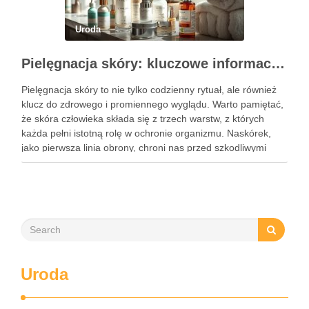
Uroda
Pielęgnacja skóry: kluczowe informacje i skuteczne metody
Pielęgnacja skóry to nie tylko codzienny rytuał, ale również
klucz do zdrowego i promiennego wyglądu. Warto pamiętać,
że skóra człowieka składa się z trzech warstw, z których
każda pełni istotną rolę w ochronie organizmu. Naskórek,
jako pierwsza linia obrony, chroni nas przed szkodliwymi
czynnikami zewnętrznymi, a nawilżająca skóra właściwa,
złożona …
Uroda