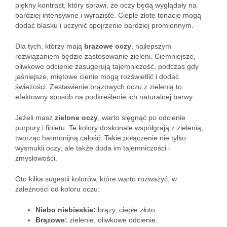
piękny kontrast, który sprawi, że oczy będą wyglądały na
bardziej intensywne i wyraziste. Ciepłe złote tonacje mogą
dodać blasku i uczynić spojrzenie bardziej promiennym.
Dla tych, którzy mają
brązowe oczy
, najlepszym
rozwiązaniem będzie zastosowanie zieleni. Ciemniejsze,
oliwkowe odcienie zasugerują tajemniczość, podczas gdy
jaśniejsze, miętowe cienie mogą rozświetlić i dodać
świeżości. Zestawienie brązowych oczu z zielenią to
efektowny sposób na podkreślenie ich naturalnej barwy.
Jeżeli masz
zielone oczy
, warto sięgnąć po odcienie
purpury i fioletu. Te kolory doskonale współgrają z zielenią,
tworząc harmonijną całość. Takie połączenie nie tylko
wysmukli oczy, ale także doda im tajemniczości i
zmysłowości.
Oto kilka sugestii kolorów, które warto rozważyć, w
zależności od koloru oczu:
Niebo niebieskie:
brązy, ciepłe złoto.
Brązowe:
zielenie, oliwkowe odcienie.