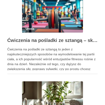
Uroda
Ćwiczenia na pośladki ze sztangą – skuteczne metody i techniki treningowe
Ćwiczenia na pośladki ze sztangą to jeden z
najskuteczniejszych sposobów na wymodelowanie tej partii
ciała, a ich popularność wśród entuzjastów fitnessu rośnie z
dnia na dzień. Niezależnie od tego, czy dążysz do
zwiększenia siły, poprawy sylwetki, czy po prostu chcesz
poczuć się lepiej w swoim ciele, odpowiednio dobrane
ćwiczenia mogą …