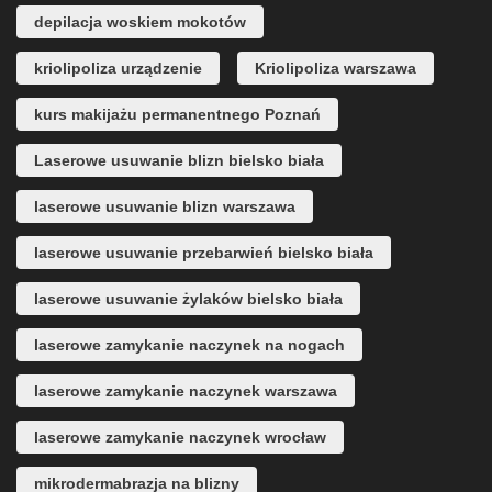
depilacja woskiem mokotów
kriolipoliza urządzenie
Kriolipoliza warszawa
kurs makijażu permanentnego Poznań
Laserowe usuwanie blizn bielsko biała
laserowe usuwanie blizn warszawa
laserowe usuwanie przebarwień bielsko biała
laserowe usuwanie żylaków bielsko biała
laserowe zamykanie naczynek na nogach
laserowe zamykanie naczynek warszawa
laserowe zamykanie naczynek wrocław
mikrodermabrazja na blizny