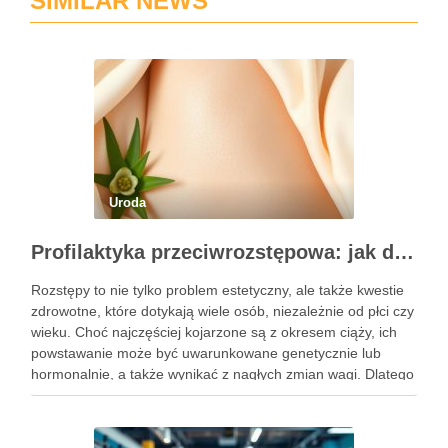
SIMILAR NEWS
Uroda
Profilaktyka przeciwrozstępowa: jak dbać o skórę skutecznie?
Rozstępy to nie tylko problem estetyczny, ale także kwestie
zdrowotne, które dotykają wiele osób, niezależnie od płci czy
wieku. Choć najczęściej kojarzone są z okresem ciąży, ich
powstawanie może być uwarunkowane genetycznie lub
hormonalnie, a także wynikać z nagłych zmian wagi. Dlatego
kluczowe jest, aby już od najmłodszych lat zadbać …