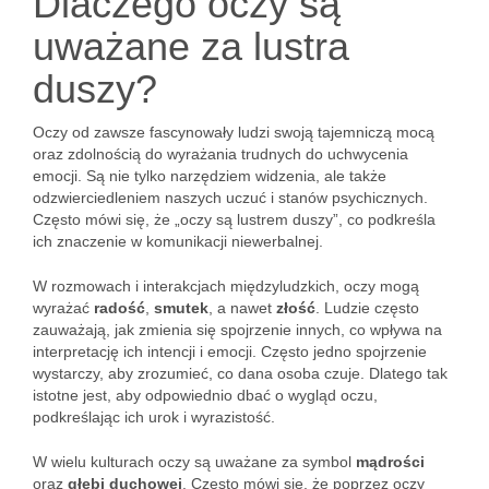
Dlaczego oczy są
uważane za lustra
duszy?
Oczy od zawsze fascynowały ludzi swoją tajemniczą mocą
oraz zdolnością do wyrażania trudnych do uchwycenia
emocji. Są nie tylko narzędziem widzenia, ale także
odzwierciedleniem naszych uczuć i stanów psychicznych.
Często mówi się, że „oczy są lustrem duszy”, co podkreśla
ich znaczenie w komunikacji niewerbalnej.
W rozmowach i interakcjach międzyludzkich, oczy mogą
wyrażać
radość
,
smutek
, a nawet
złość
. Ludzie często
zauważają, jak zmienia się spojrzenie innych, co wpływa na
interpretację ich intencji i emocji. Często jedno spojrzenie
wystarczy, aby zrozumieć, co dana osoba czuje. Dlatego tak
istotne jest, aby odpowiednio dbać o wygląd oczu,
podkreślając ich urok i wyrazistość.
W wielu kulturach oczy są uważane za symbol
mądrości
oraz
głębi duchowej
. Często mówi się, że poprzez oczy