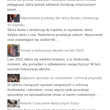
pielęgnacji, która potrafi odmienić kondycję zniszczonych
pasm. …
Odpowiednie produkty dla skóry tłustej z tendencją
do trądziku
Skóra tłusta z tendencją do trądziku to wyzwanie, które
dotyka wielu z nas. Nadmierna produkcja sebum, błyszczenie
oraz pojawiające się zaskórniki …
Trendy w koloryzacji włosów na lato 2022
Lato 2022 zbliża się wielkimi krokami, a to doskonały
moment, aby pomyśleć o odświeżeniu swojej fryzury! W tym
sezonie koloryzacja włosów …
Najlepsze sposoby na odżywienie i ochronę przyrody
W obliczu rosnących wyzwań związanych z ochroną
środowiska i zdrowiem, coraz więcej osób poszukuje
sposobów na wprowadzenie zmian w swoim codziennym …
Historia i znaczenie klasycznych fryzur
Klasyczne fryzury od wieków fascynują ludzi i mają swoje