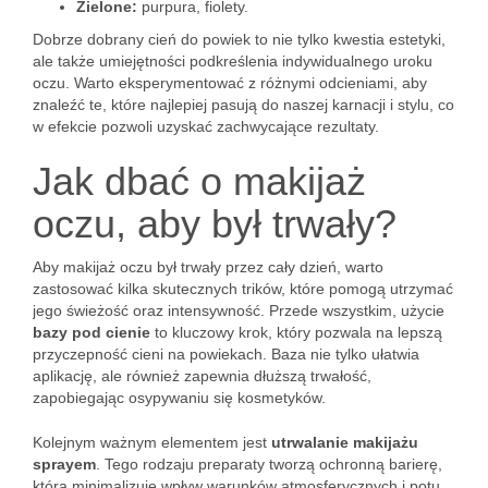
Zielone:
purpura, fiolety.
Dobrze dobrany cień do powiek to nie tylko kwestia estetyki,
ale także umiejętności podkreślenia indywidualnego uroku
oczu. Warto eksperymentować z różnymi odcieniami, aby
znaleźć te, które najlepiej pasują do naszej karnacji i stylu, co
w efekcie pozwoli uzyskać zachwycające rezultaty.
Jak dbać o makijaż
oczu, aby był trwały?
Aby makijaż oczu był trwały przez cały dzień, warto
zastosować kilka skutecznych trików, które pomogą utrzymać
jego świeżość oraz intensywność. Przede wszystkim, użycie
bazy pod cienie
to kluczowy krok, który pozwala na lepszą
przyczepność cieni na powiekach. Baza nie tylko ułatwia
aplikację, ale również zapewnia dłuższą trwałość,
zapobiegając osypywaniu się kosmetyków.
Kolejnym ważnym elementem jest
utrwalanie makijażu
sprayem
. Tego rodzaju preparaty tworzą ochronną barierę,
która minimalizuje wpływ warunków atmosferycznych i potu